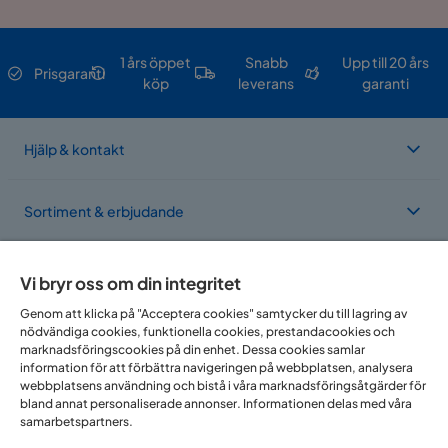
Pilling av 1 till 5
5
Martindale
25000
1 års öppet
Snabb
Upp till 20 års
Prisgaranti
köp
leverans
garanti
Material ben
Metall
Material
Tyg
Hjälp & kontakt
Resårbotten
13 cm pocketfjädrar;
kärnuppbyggnad
skum 25 kg/m³
Sortiment & erbjudande
Tillverkarens namn
Verita 01
klädsel
Om Trademax
Vi bryr oss om din integritet
Materialutseende
Tyg
Genom att klicka på "Acceptera cookies" samtycker du till lagring av
nödvändiga cookies, funktionella cookies, prestandacookies och
Vi finns i flera länder
Sängbotten/box
Resårbotten cm
marknadsföringscookies på din enhet. Dessa cookies samlar
information för att förbättra navigeringen på webbplatsen, analysera
webbplatsens användning och bistå i våra marknadsföringsåtgärder för
94% Polyester,6%
Sammansättning
bland annat personaliserade annonser. Informationen delas med våra
Nylon
samarbetspartners.