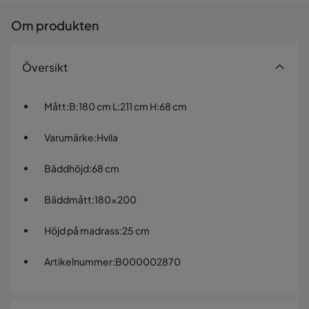
Om produkten
Översikt
Mått
:
B:180 cm L:211 cm H:68 cm
Varumärke
:
Hvila
Bäddhöjd
:
68 cm
Bäddmått
:
180x200
Höjd på madrass
:
25 cm
Artikelnummer
:
B000002870