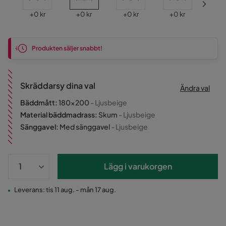
Pris
Pris
Pris
Pris
Pri
+
0 kr
+
0 kr
+
0 kr
+
0 kr
+
0
Produkten säljer snabbt!
Skräddarsy dina val
Ändra val
Bäddmått
:
180x200
- Ljusbeige
Material bäddmadrass
:
Skum
- Ljusbeige
Sänggavel
:
Med sänggavel
- Ljusbeige
Lägg i varukorgen
Leverans: tis 11 aug. - mån 17 aug.