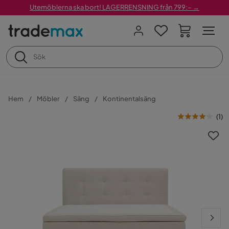
Utemöblerna ska bort! LAGERRENSNING från 799:– →
Hem
Möbler
Säng
Kontinentalsäng
(
1
)