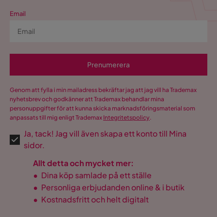
Bäddmått
180x200
Email
Höjd på madrass
25 cm
Sockel/Ben Höjd
12 cm
Bäddlängd
200 cm
Prenumerera
Bäddhöjd
68 cm
Genom att fylla i min mailadress bekräftar jag att jag vill ha Trademax
nyhetsbrev och godkänner att Trademax behandlar mina
Bredd
180 cm
personuppgifter för att kunna skicka marknadsföringsmaterial som
anpassats till mig enligt Trademax
Integritetspolicy
.
Längd
200 cm
Ja, tack! Jag vill även skapa ett konto till Mina
sidor.
Material
Allt detta och mycket mer:
Material stomme
Granträ
•
Dina köp samlade på ett ställe
•
Personliga erbjudanden online & i butik
Madrass
18 cm pocketfjädrar;
•
Kostnadsfritt och helt digitalt
kärnuppbyggnad
skum 25 kg/m³