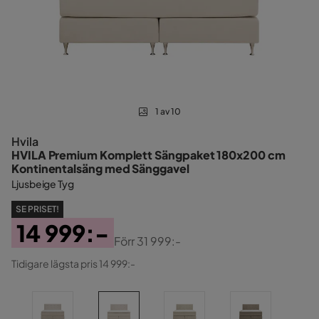
1 av 10
Hvila
HVILA Premium Komplett Sängpaket 180x200 cm
Kontinentalsäng med Sänggavel
Ljusbeige Tyg
SE PRISET!
14 999:-
Förr
31 999:-
Pris
Original
Tidigare lägsta pris 14 999:-
Pris