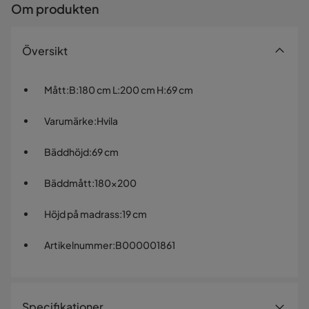
Om produkten
Översikt
Mått
:
B:180 cm L:200 cm H:69 cm
Varumärke
:
Hvila
Bäddhöjd
:
69 cm
Bäddmått
:
180x200
Höjd på madrass
:
19 cm
Artikelnummer
:
B000001861
Specifikationer