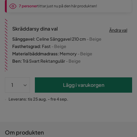
7 personer
tittar just nu på den här produkten!
Skräddarsy dina val
Ändra val
Sänggavel
:
Celine Sänggavel 210 cm
- Beige
Fasthetsgrad
:
Fast
- Beige
Material bäddmadrass
:
Memory
- Beige
Ben
:
Trä Svart Rektangulär
- Beige
Lägg i varukorgen
Leverans: tis 25 aug. - fre 4 sep.
Om produkten