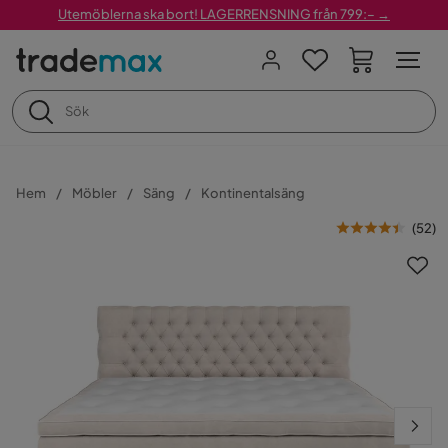
Utemöblerna ska bort! LAGERRENSNING från 799:– →
Hem
Möbler
Säng
Kontinentalsäng
(
52
)