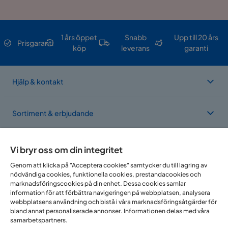
Övrig information
Väggfästen ingår.
1 års öppet
Snabb
Upp till 20 års
Prisgaranti
köp
leverans
garanti
Lucky Sängben 15 cm
Storlek
Hjälp & kontakt
Höjd
15 cm
Sortiment & erbjudande
Material
Materialutseende
Trä
Om Trademax
Vi bryr oss om din integritet
Material
Trä
Genom att klicka på "Acceptera cookies" samtycker du till lagring av
nödvändiga cookies, funktionella cookies, prestandacookies och
Vi finns i flera länder
marknadsföringscookies på din enhet. Dessa cookies samlar
Materialtyp
trä
information för att förbättra navigeringen på webbplatsen, analysera
webbplatsens användning och bistå i våra marknadsföringsåtgärder för
Träslagsutseende
Målat trä
bland annat personaliserade annonser. Informationen delas med våra
samarbetspartners.