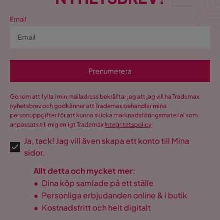
Visa fler recensioner
Kvalitet
Plus
Email
Verified by Trustvoice
Färgnamn
Beige
Utseende
Sammet
Prenumerera
Sänggavel montering
Endast väggmontering
Komfort
Plus
Genom att fylla i min mailadress bekräftar jag att jag vill ha Trademax
nyhetsbrev och godkänner att Trademax behandlar mina
Garanti
10 år
personuppgifter för att kunna skicka marknadsföringsmaterial som
anpassats till mig enligt Trademax
Integritetspolicy
.
Stil
Lantligt
Ja, tack! Jag vill även skapa ett konto till Mina
sidor.
Vikt
31 kg
Allt detta och mycket mer:
Färg
Beige
•
Dina köp samlade på ett ställe
•
Personliga erbjudanden online & i butik
Serie
Celine
•
Kostnadsfritt och helt digitalt
Namn klädsel
I 01