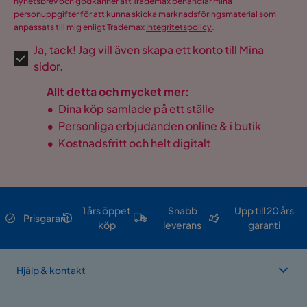
nyhetsbrev och godkänner att Trademax behandlar mina
personuppgifter för att kunna skicka marknadsföringsmaterial som
anpassats till mig enligt Trademax
Integritetspolicy
.
Ja, tack! Jag vill även skapa ett konto till Mina
sidor.
Allt detta och mycket mer:
•
Dina köp samlade på ett ställe
•
Personliga erbjudanden online & i butik
•
Kostnadsfritt och helt digitalt
1 års öppet
Snabb
Upp till 20 års
Prisgaranti
köp
leverans
garanti
Hjälp & kontakt