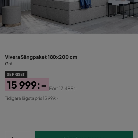
Vivera Sängpaket 180x200 cm
Grå
SE PRISET!
15 999:-
Förr
17 499:-
Pris
Original
Tidigare lägsta pris 15 999:-
Pris