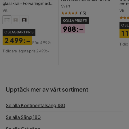
glasskiva - Förvaring med
cm m
Svart
lådor och fack 120 cm
Holl
Vit
Vit
USB-
(
15
)
KOLLA PRISET!
OSL
988:-
1 
OSLAGBART PRIS
Pris
2 499:-
Pri
Or
Förr
4 999:-
Tidig
Pris
Original
Pri
Tidigare lägsta pris 2 499:-
Pris
Upptäck mer av vårt sortiment
Se alla Kontinentalsäng 180
Se alla Säng 180
Se alla Grå säng