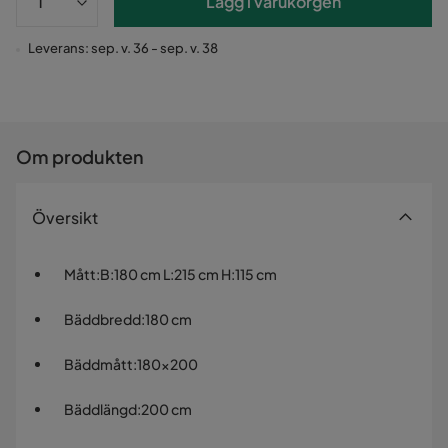
Lägg i varukorgen
Leverans: sep. v. 36 - sep. v. 38
Om produkten
Översikt
Mått
:
B:180 cm L:215 cm H:115 cm
Bäddbredd
:
180 cm
Bäddmått
:
180x200
Bäddlängd
:
200 cm