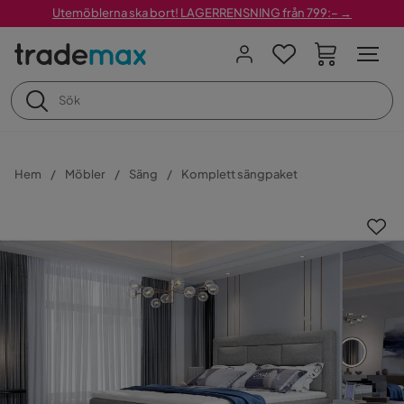
Utemöblerna ska bort! LAGERRENSNING från 799:– →
Hem
Möbler
Säng
Komplett sängpaket