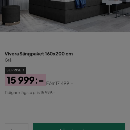
Vivera Sängpaket 160x200 cm
Grå
SE PRISET!
15 999:-
Förr
17 499:-
Pris
Original
Tidigare lägsta pris 15 999:-
Pris