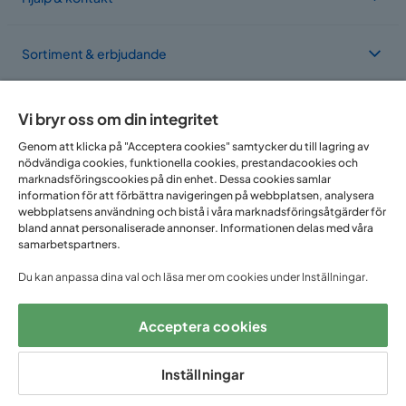
Sortiment & erbjudande
Om Trademax
Vi bryr oss om din integritet
Genom att klicka på "Acceptera cookies" samtycker du till lagring av
nödvändiga cookies, funktionella cookies, prestandacookies och
Vi finns i flera länder
marknadsföringscookies på din enhet. Dessa cookies samlar
information för att förbättra navigeringen på webbplatsen, analysera
webbplatsens användning och bistå i våra marknadsföringsåtgärder för
bland annat personaliserade annonser. Informationen delas med våra
samarbetspartners.
Du kan anpassa dina val och läsa mer om cookies under Inställningar.
Acceptera cookies
Följ oss på:
Inställningar
Copyright © 2025 Home Furnishing Nordic AB