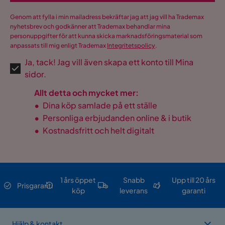
Genom att fylla i min mailadress bekräftar jag att jag vill ha Trademax
nyhetsbrev och godkänner att Trademax behandlar mina
personuppgifter för att kunna skicka marknadsföringsmaterial som
anpassats till mig enligt Trademax
Integritetspolicy
.
Ja, tack! Jag vill även skapa ett konto till Mina
sidor.
Allt detta och mycket mer:
•
Dina köp samlade på ett ställe
•
Personliga erbjudanden online & i butik
•
Kostnadsfritt och helt digitalt
1 års öppet
Snabb
Upp till 20 års
Prisgaranti
köp
leverans
garanti
Hjälp & kontakt