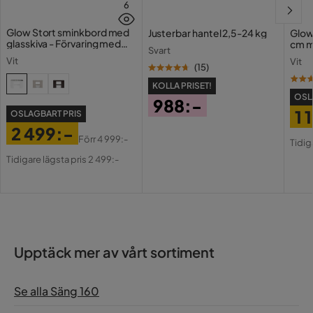
6
Glow Stort sminkbord med
Justerbar hantel 2,5-24 kg
Glow
glasskiva - Förvaring med
cm m
Svart
lådor och fack 120 cm
Holl
Vit
Vit
USB-
(
15
)
KOLLA PRISET!
OSL
988:-
1 
OSLAGBART PRIS
Pris
2 499:-
Pri
Or
Förr
4 999:-
Tidig
Pris
Original
Pri
Tidigare lägsta pris 2 499:-
Pris
Upptäck mer av vårt sortiment
Se alla Säng 160