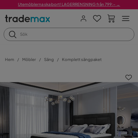
Utemöblerna ska bort! LAGERRENSNING från 799:– →
Hem
Möbler
Säng
Komplett sängpaket