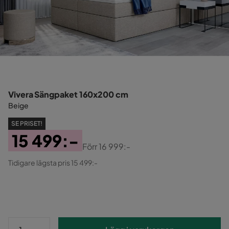
Vivera Sängpaket 160x200 cm
Beige
SE PRISET!
15 499:-
Förr
16 999:-
Pris
Original
Tidigare lägsta pris 15 499:-
Pris