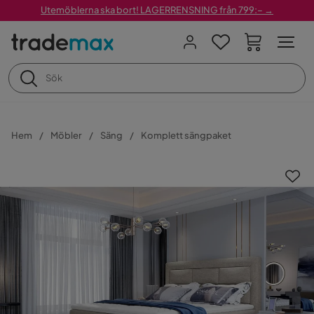
Utemöblerna ska bort! LAGERRENSNING från 799:– →
Hem
Möbler
Säng
Komplett sängpaket