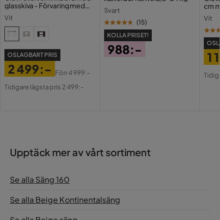
glasskiva - Förvaring med
cm m
Svart
lådor och fack 120 cm
Holl
Vit
Vit
USB-
(
15
)
KOLLA PRISET!
OSL
988:-
1 
OSLAGBART PRIS
Pris
2 499:-
Pri
Or
Förr
4 999:-
Tidig
Pris
Original
Pri
Tidigare lägsta pris 2 499:-
Pris
Upptäck mer av vårt sortiment
Se alla Säng 160
Se alla Beige Kontinentalsäng
Se alla Beige säng