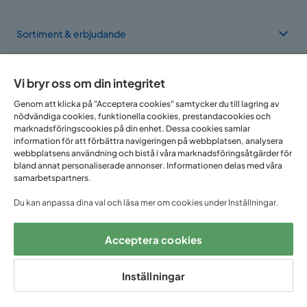
Sortiment & erbjudande
Om Trademax
Vi bryr oss om din integritet
Genom att klicka på "Acceptera cookies" samtycker du till lagring av
nödvändiga cookies, funktionella cookies, prestandacookies och
Vi finns i flera länder
marknadsföringscookies på din enhet. Dessa cookies samlar
information för att förbättra navigeringen på webbplatsen, analysera
webbplatsens användning och bistå i våra marknadsföringsåtgärder för
bland annat personaliserade annonser. Informationen delas med våra
samarbetspartners.
Du kan anpassa dina val och läsa mer om cookies under Inställningar.
Acceptera cookies
Följ oss på:
Inställningar
Copyright © 2025 Home Furnishing Nordic AB