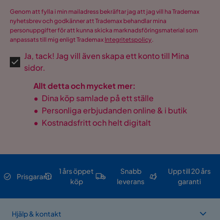
Genom att fylla i min mailadress bekräftar jag att jag vill ha Trademax
nyhetsbrev och godkänner att Trademax behandlar mina
personuppgifter för att kunna skicka marknadsföringsmaterial som
anpassats till mig enligt Trademax
Integritetspolicy
.
Ja, tack! Jag vill även skapa ett konto till Mina
sidor.
Allt detta och mycket mer:
•
Dina köp samlade på ett ställe
•
Personliga erbjudanden online & i butik
•
Kostnadsfritt och helt digitalt
1 års öppet
Snabb
Upp till 20 års
Prisgaranti
köp
leverans
garanti
Hjälp & kontakt