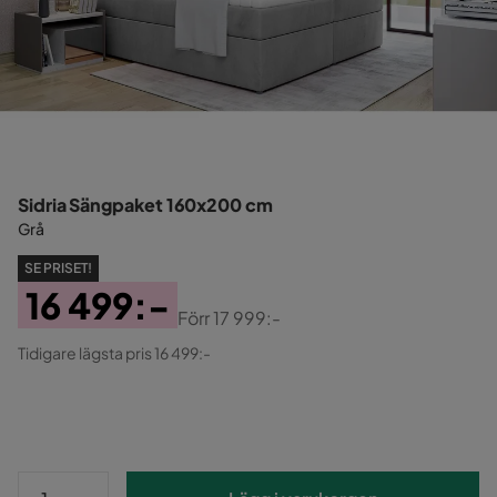
Sidria Sängpaket 160x200 cm
Grå
SE PRISET!
16 499:-
Förr
17 999:-
Pris
Original
Tidigare lägsta pris 16 499:-
Pris