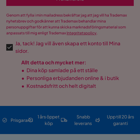
Genom att fylla i min mailadress bekräftar jag att jag vill ha Trademax
nyhetsbrev och godkänner att Trademax behandlar mina
personuppgifter för att kunna skicka marknadsföringsmaterial som
anpassats till mig enligt Trademax
Integritetspolicy
.
Ja, tack! Jag vill även skapa ett konto till Mina
sidor.
Allt detta och mycket mer:
•
Dina köp samlade på ett ställe
•
Personliga erbjudanden online & i butik
•
Kostnadsfritt och helt digitalt
1 års öppet
Snabb
Upp till 20 års
Prisgaranti
köp
leverans
garanti