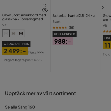
16
Glow Stort sminkbord med
Justerbar hantel 2,5-24 kg
Glow
glasskiva - Förvaring med
cm m
Svart
lådor och fack 120 cm
Holl
Vit
Vit
USB-
(
15
)
KOLLA PRISET!
OSL
988:-
1 
OSLAGBART PRIS
Pris
2 499:-
Pri
Or
Förr
4 999:-
Tidig
Pris
Original
Pri
Tidigare lägsta pris 2 499:-
Pris
Upptäck mer av vårt sortiment
Se alla Säng 160