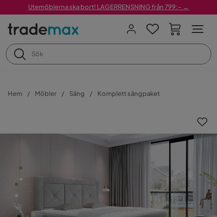
Utemöblerna ska bort! LAGERRENSNING från 799:– →
Hem
Möbler
Säng
Komplett sängpaket