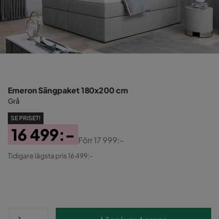
Emeron Sängpaket 180x200 cm
Grå
SE PRISET!
16 499:-
Förr
17 999:-
Pris
Original
Tidigare lägsta pris 16 499:-
Pris