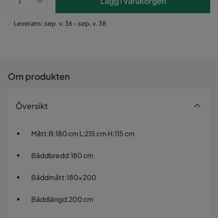
Lägg i varukorgen
Leverans: sep. v. 36 - sep. v. 38
Om produkten
Översikt
Mått
:
B:180 cm L:215 cm H:115 cm
Bäddbredd
:
180 cm
Bäddmått
:
180x200
Bäddlängd
:
200 cm