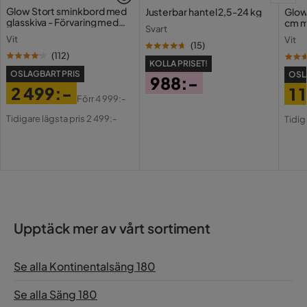
Glow Stort sminkbord med
Justerbar hantel 2,5-24 kg
Glow
glasskiva - Förvaring med
cm m
Svart
lådor och fack 120 cm
Holl
Vit
Vit
USB-
(
15
)
(
112
)
KOLLA PRISET!
OSLAGBART PRIS
OSL
988:-
2 499:-
1 
Pris
Förr
4 999:-
Pris
Original
Pri
Or
Tidigare lägsta pris 2 499:-
Tidig
Pris
Pri
Upptäck mer av vårt sortiment
Se alla Kontinentalsäng 180
Se alla Säng 180