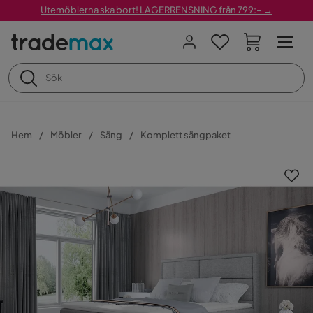
Utemöblerna ska bort! LAGERRENSNING från 799:– →
Hem
Möbler
Säng
Komplett sängpaket