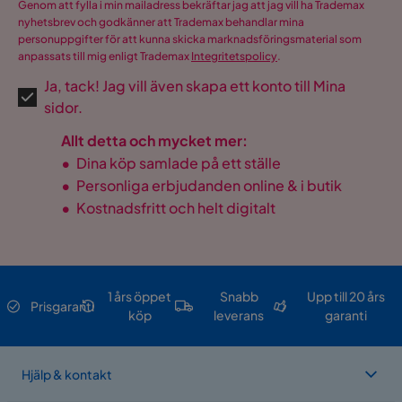
Genom att fylla i min mailadress bekräftar jag att jag vill ha Trademax
nyhetsbrev och godkänner att Trademax behandlar mina
personuppgifter för att kunna skicka marknadsföringsmaterial som
anpassats till mig enligt Trademax
Integritetspolicy
.
Ja, tack! Jag vill även skapa ett konto till Mina
sidor.
Allt detta och mycket mer:
•
Dina köp samlade på ett ställe
•
Personliga erbjudanden online & i butik
•
Kostnadsfritt och helt digitalt
1 års öppet
Snabb
Upp till 20 års
Prisgaranti
köp
leverans
garanti
Hjälp & kontakt