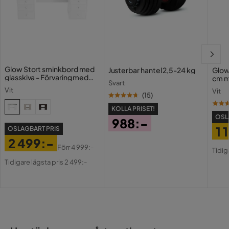
Glow Stort sminkbord med
Justerbar hantel 2,5-24 kg
Glow
glasskiva - Förvaring med
cm m
Svart
lådor och fack 120 cm
Holl
Vit
Vit
USB-
(
15
)
KOLLA PRISET!
OSL
988:-
1 
OSLAGBART PRIS
Pris
2 499:-
Pri
Or
Förr
4 999:-
Tidig
Pris
Original
Pri
Tidigare lägsta pris 2 499:-
Pris