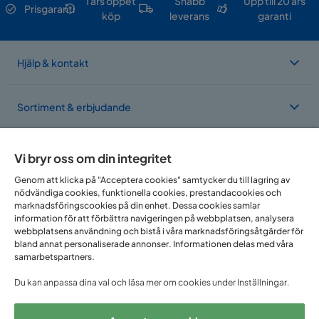
1 års öppet
Snabb
Upp till 20 års
Prisgaranti
köp
leverans
garanti
Hjälp & kontakt
Sortiment & erbjudande
Om Trademax
Vi bryr oss om din integritet
Genom att klicka på "Acceptera cookies" samtycker du till lagring av
nödvändiga cookies, funktionella cookies, prestandacookies och
Vi finns i flera länder
marknadsföringscookies på din enhet. Dessa cookies samlar
information för att förbättra navigeringen på webbplatsen, analysera
webbplatsens användning och bistå i våra marknadsföringsåtgärder för
bland annat personaliserade annonser. Informationen delas med våra
samarbetspartners.
Du kan anpassa dina val och läsa mer om cookies under Inställningar.