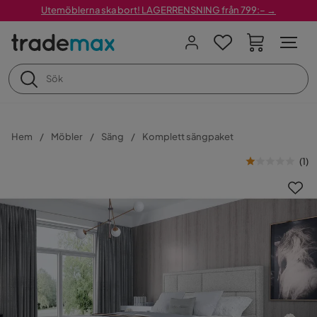
Utemöblerna ska bort! LAGERRENSNING från 799:– →
Hem
Möbler
Säng
Komplett sängpaket
(
1
)