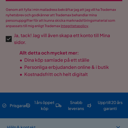
Genom att fylla i min mailadress bekräftar jag att jag vill ha Trademax
nyhetsbrev och godkänner att Trademax behandlar mina
personuppgifter för att kunna skicka marknadsföringsmaterial som
anpassats till mig enligt Trademax
Integritetspolicy
.
Ja, tack! Jag vill även skapa ett konto till Mina
sidor.
Allt detta och mycket mer:
•
Dina köp samlade på ett ställe
•
Personliga erbjudanden online & i butik
•
Kostnadsfritt och helt digitalt
1 års öppet
Snabb
Upp till 20 års
Prisgaranti
köp
leverans
garanti
Hjälp & kontakt