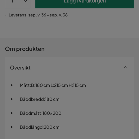
Lägg i varukorgen
Leverans: sep. v. 36 - sep. v. 38
Om produkten
Översikt
Mått
:
B:180 cm L:215 cm H:115 cm
Bäddbredd
:
180 cm
Bäddmått
:
180x200
Bäddlängd
:
200 cm