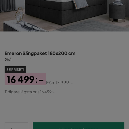
Emeron Sängpaket 180x200 cm
Grå
SE PRISET!
16 499:-
Förr
17 999:-
Pris
Original
Tidigare lägsta pris 16 499:-
Pris