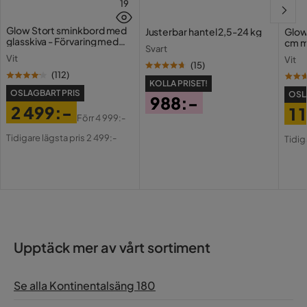
19
Glow Stort sminkbord med
Justerbar hantel 2,5-24 kg
Glow
glasskiva - Förvaring med
cm m
Svart
lådor och fack 120 cm
Holl
Vit
Vit
USB-
(
15
)
(
112
)
KOLLA PRISET!
OSLAGBART PRIS
OSL
988:-
2 499:-
1 
Pris
Förr
4 999:-
Pris
Original
Pri
Or
Tidigare lägsta pris 2 499:-
Tidig
Pris
Pri
Upptäck mer av vårt sortiment
Se alla Kontinentalsäng 180