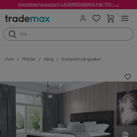
Utemöblerna ska bort! LAGERRENSNING från 799:– →
Hem
Möbler
Säng
Komplett sängpaket