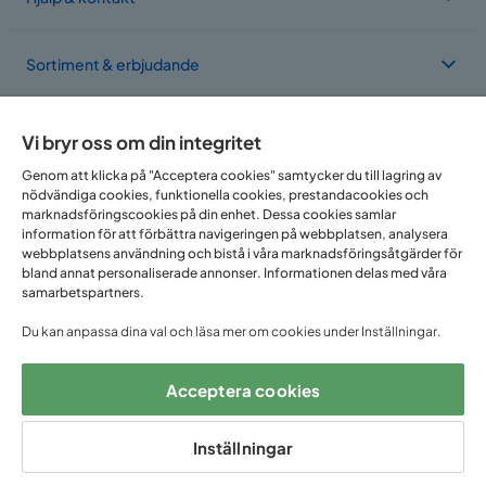
Sortiment & erbjudande
Om Trademax
Vi bryr oss om din integritet
Genom att klicka på "Acceptera cookies" samtycker du till lagring av
nödvändiga cookies, funktionella cookies, prestandacookies och
Vi finns i flera länder
marknadsföringscookies på din enhet. Dessa cookies samlar
information för att förbättra navigeringen på webbplatsen, analysera
webbplatsens användning och bistå i våra marknadsföringsåtgärder för
bland annat personaliserade annonser. Informationen delas med våra
samarbetspartners.
Du kan anpassa dina val och läsa mer om cookies under Inställningar.
Acceptera cookies
Följ oss på:
Inställningar
Copyright © 2025 Home Furnishing Nordic AB