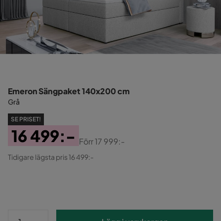
Emeron Sängpaket 140x200 cm
Grå
SE PRISET!
16 499:-
Förr
17 999:-
Pris
Original
Tidigare lägsta pris 16 499:-
Pris