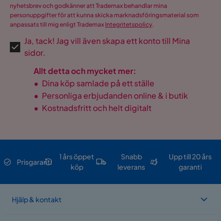
nyhetsbrev och godkänner att Trademax behandlar mina
personuppgifter för att kunna skicka marknadsföringsmaterial som
anpassats till mig enligt Trademax
Integritetspolicy
.
Ja, tack! Jag vill även skapa ett konto till Mina
sidor.
Allt detta och mycket mer:
•
Dina köp samlade på ett ställe
•
Personliga erbjudanden online & i butik
•
Kostnadsfritt och helt digitalt
1 års öppet
Snabb
Upp till 20 års
Prisgaranti
köp
leverans
garanti
Hjälp & kontakt