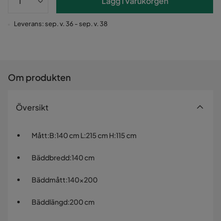
Lägg i varukorgen
Leverans: sep. v. 36 - sep. v. 38
Om produkten
Översikt
Mått
:
B:140 cm L:215 cm H:115 cm
Bäddbredd
:
140 cm
Bäddmått
:
140x200
Bäddlängd
:
200 cm