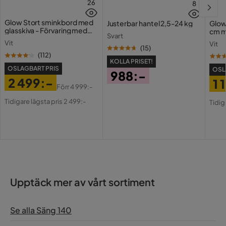
26
8
Glow Stort sminkbord med
Justerbar hantel 2,5-24 kg
Glow
glasskiva - Förvaring med
cm m
Svart
lådor och fack 120 cm
Holl
Vit
Vit
USB-
(
15
)
(
112
)
KOLLA PRISET!
OSLAGBART PRIS
OSL
988:-
2 499:-
1 
Pris
Förr
4 999:-
Pris
Original
Pri
Or
Tidigare lägsta pris 2 499:-
Tidig
Pris
Pri
Upptäck mer av vårt sortiment
Se alla Säng 140