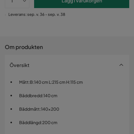
Lägg i varukorgen
Leverans: sep. v. 36 - sep. v. 38
Om produkten
Översikt
Mått
:
B:140 cm L:215 cm H:115 cm
Bäddbredd
:
140 cm
Bäddmått
:
140x200
Bäddlängd
:
200 cm