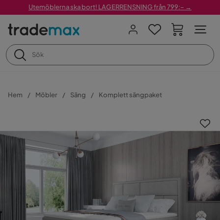
Utemöblerna ska bort! LAGERRENSNING från 799:– →
Hem
Möbler
Säng
Komplett sängpaket