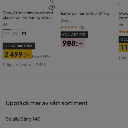
15
Glow Stort sminkbord med
Justerbar hantel 2,5-24 kg
Glow
glasskiva - Förvaring med
cm m
Svart
lådor och fack 120 cm
Holl
Vit
Vit
USB-
(
15
)
KOLLA PRISET!
OSL
988:-
1 
OSLAGBART PRIS
Pris
2 499:-
Pri
Or
Förr
4 999:-
Tidig
Pris
Original
Pri
Tidigare lägsta pris 2 499:-
Pris
Upptäck mer av vårt sortiment
Se alla Säng 140