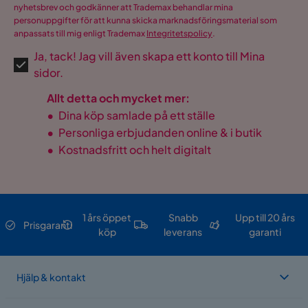
nyhetsbrev och godkänner att Trademax behandlar mina
personuppgifter för att kunna skicka marknadsföringsmaterial som
anpassats till mig enligt Trademax
Integritetspolicy
.
Ja, tack! Jag vill även skapa ett konto till Mina
sidor.
Allt detta och mycket mer:
•
Dina köp samlade på ett ställe
•
Personliga erbjudanden online & i butik
•
Kostnadsfritt och helt digitalt
1 års öppet
Snabb
Upp till 20 års
Prisgaranti
köp
leverans
garanti
Hjälp & kontakt