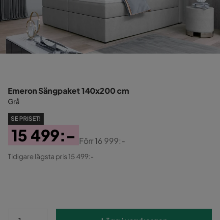
Emeron Sängpaket 140x200 cm
Grå
SE PRISET!
15 499:-
Förr
16 999:-
Pris
Original
Tidigare lägsta pris 15 499:-
Pris