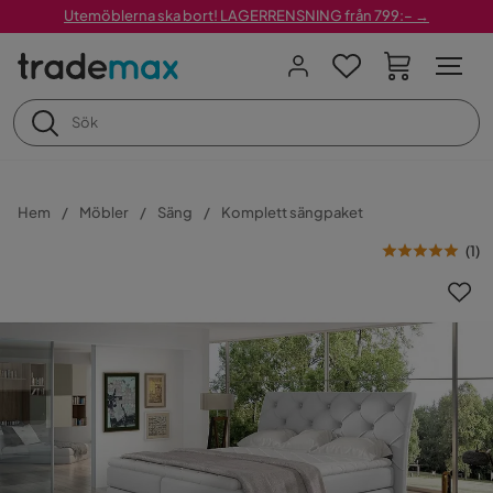
Utemöblerna ska bort! LAGERRENSNING från 799:– →
Hem
Möbler
Säng
Komplett sängpaket
(
1
)