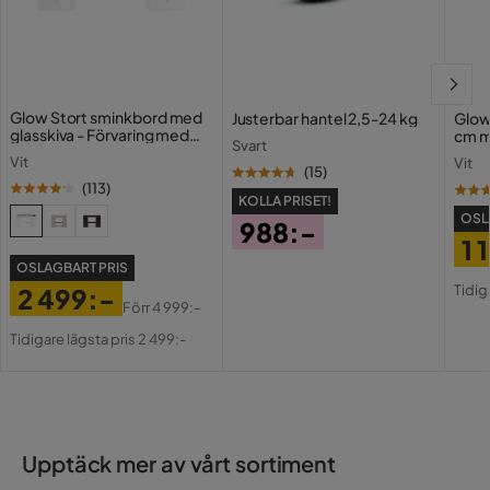
Material bäddmadrass
Skum
Glow Stort sminkbord med
Justerbar hantel 2,5-24 kg
Glow
glasskiva - Förvaring med
cm m
Svart
lådor och fack 120 cm
Holl
Vit
Vit
USB-
(
15
)
(
113
)
KOLLA PRISET!
OSL
988:-
1 
Pris
OSLAGBART PRIS
Pri
Or
Tidig
2 499:-
Pri
Förr
4 999:-
Pris
Original
Tidigare lägsta pris 2 499:-
Pris
Upptäck mer av vårt sortiment