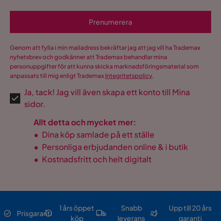
Prenumerera
Genom att fylla i min mailadress bekräftar jag att jag vill ha Trademax
nyhetsbrev och godkänner att Trademax behandlar mina
personuppgifter för att kunna skicka marknadsföringsmaterial som
anpassats till mig enligt Trademax
Integritetspolicy
.
Ja, tack! Jag vill även skapa ett konto till Mina
sidor.
Allt detta och mycket mer:
•
Dina köp samlade på ett ställe
•
Personliga erbjudanden online & i butik
•
Kostnadsfritt och helt digitalt
1 års öppet
Snabb
Upp till 20 års
Prisgaranti
köp
leverans
garanti