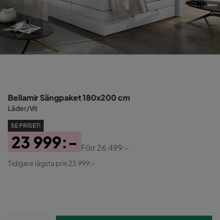
Bellamir Sängpaket 180x200 cm
Läder/Vit
SE PRISET!
23 999:-
Förr
26 499:-
Pris
Original
Tidigare lägsta pris 23 999:-
Pris