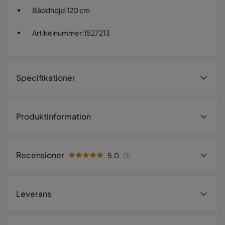
Bäddhöjd
:
120 cm
Artikelnummer
:
1527213
Specifikationer
Artikelnummer:
1527213
Produktinformation
Storlek
Bäddbredd
180 cm
Recensioner
5.0
(
1
)
Höjd
120 cm
5.0
5
☆
Bäddmått
180x200
4
☆
Leverans
3
☆
2
☆
Bäddlängd
200 cm
1
☆
1 betyg