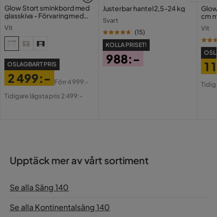
Glow Stort sminkbord med
Justerbar hantel 2,5-24 kg
Glow
glasskiva - Förvaring med
cm m
Svart
lådor och fack 120 cm
Holl
Vit
Vit
USB-
(
15
)
KOLLA PRISET!
OSL
988:-
1 
OSLAGBART PRIS
Pris
2 499:-
Pri
Or
Förr
4 999:-
Tidig
Pris
Original
Pri
Tidigare lägsta pris 2 499:-
Pris
Upptäck mer av vårt sortiment
Se alla Säng 140
Se alla Kontinentalsäng 140