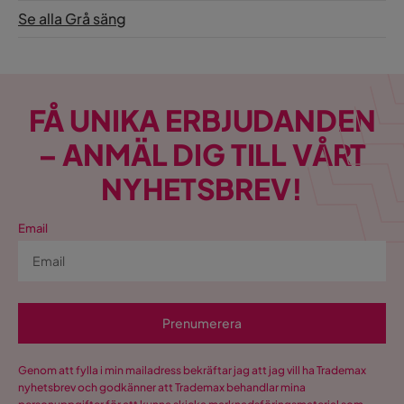
Se alla Grå säng
FÅ UNIKA ERBJUDANDEN
– ANMÄL DIG TILL VÅRT
NYHETSBREV!
Email
Prenumerera
Genom att fylla i min mailadress bekräftar jag att jag vill ha Trademax
nyhetsbrev och godkänner att Trademax behandlar mina