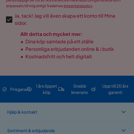
personuppgifter för att kunna skicka marknadsföringsmaterial som
anpassats till mig enligt Trademax
Integritetspolicy
.
Ja, tack! Jag vill även skapa ett konto till Mina
sidor.
Allt detta och mycket mer:
•
Dina köp samlade på ett ställe
•
Personliga erbjudanden online & i butik
•
Kostnadsfritt och helt digitalt
1 års öppet
Snabb
Upp till 20 års
Prisgaranti
köp
leverans
garanti
Hjälp & kontakt
Sortiment & erbjudande