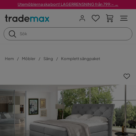
Utemöblerna ska bort! LAGERRENSNING från 799:– →
Hem
Möbler
Säng
Komplett sängpaket