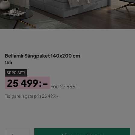
Bellamir Sängpaket 140x200 cm
Grå
SE PRISET!
25 499:-
Förr
27 999:-
Pris
Original
Tidigare lägsta pris 25 499:-
Pris