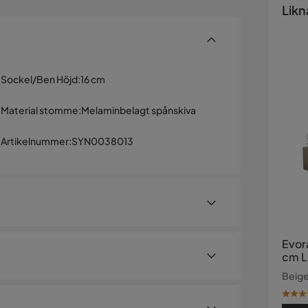
Likn
Sockel/Ben Höjd
:
16 cm
Material stomme
:
Melaminbelagt spånskiva
Artikelnummer
:
SYN0038013
Evor
cm L
Beige
stativ. Med en bredd på 180 cm, höjd på 50 cm