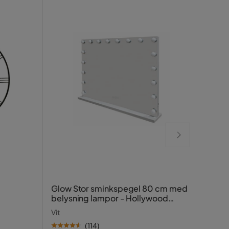
Cope
Glow Stor sminkspegel 80 cm med
Rund 
belysning lampor - Hollywood
spegel med USB-charging
Svart
Vit
(
114
)
SE PR