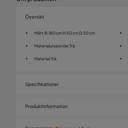
Översikt
Mått
:
B:180 cm H:50 cm D:30 cm
Materialutseende
:
Trä
Material
:
Trä
Specifikationer
Artikelnummer:
SYN0038013
Produktinformation
Storlek
Förhöj ditt bostadsutrymme
Höjd
50 cm
Säg adjö till oreda och oorganiserade rum med vårt TV-