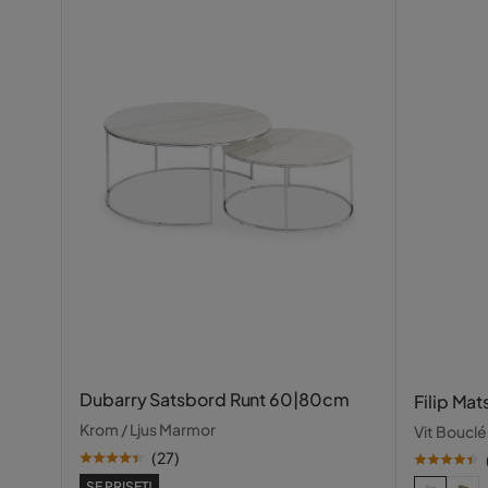
Dubarry Satsbord Runt 60|80cm
Filip Mat
Krom / Ljus Marmor
Vit Bouclé
(
27
)
SE PRISET!