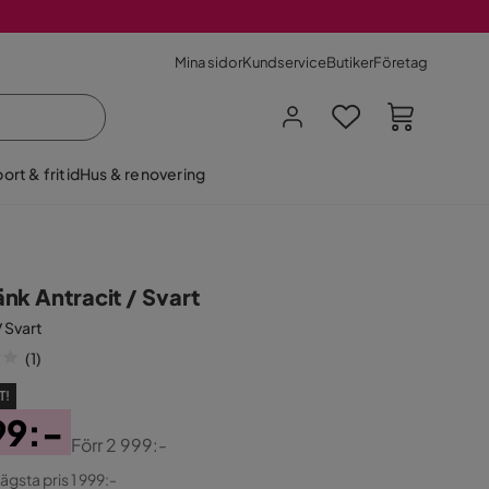
Mina sidor
Kundservice
Butiker
Företag
ort & fritid
Hus & renovering
nk Antracit / Svart
/ Svart
(
1
)
T!
99:-
Förr
2 999:-
ginal
lägsta pris 1 999:-