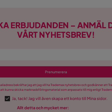
KA ERBJUDANDEN – ANMÄL D
VÅRT NYHETSBREV!
Prenumerera
mailadress bekräftar jag att jag vill ha Trademax nyhetsbrev och godkänner att 
 att kunna skicka marknadsföringsmaterial som anpassats till mig enligt Trade
Ja, tack! Jag vill även skapa ett konto till Mina sidor.
Allt detta och mycket mer: