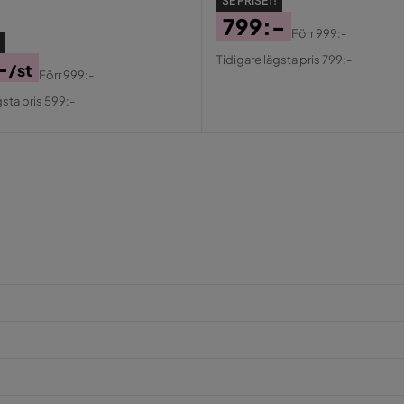
SE PRISET!
799:-
Förr
999:-
Pris
Original
Tidigare lägsta pris 799:-
-
/st
Pris
Förr
999:-
al
gsta pris 599:-