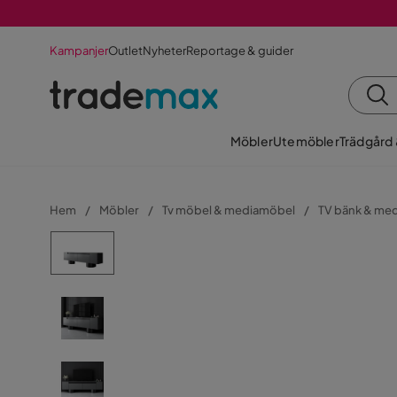
Kampanjer
Outlet
Nyheter
Reportage & guider
Möbler
Utemöbler
Trädgård
Hem
Möbler
Tv möbel & mediamöbel
TV bänk & me