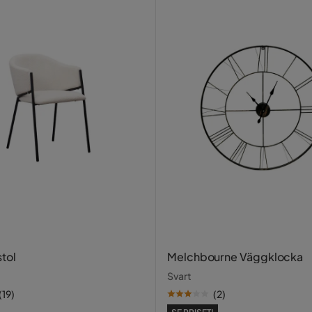
stol
Melchbourne Väggklocka
Svart
(
19
)
(
2
)