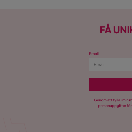
FÅ UNI
Email
Genom att fylla i min 
personuppgifter för