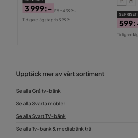
3 999:-
Förr
4 399:-
SE PRISET!
Pris
Original
Tidigare lägsta pris 3 999:-
599:
Pris
Pris
Origin
Tidigare lä
Pris
Upptäck mer av vårt sortiment
Se alla Grå tv-bänk
Se alla Svarta möbler
Se alla Svart TV-bänk
Se alla Tv-bänk & mediabänk trä