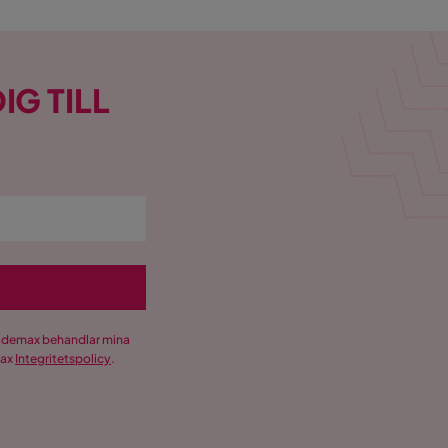
IG TILL
Trademax behandlar mina
max
Integritetspolicy
.