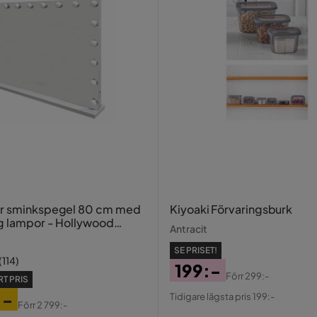
or sminkspegel 80 cm med
Kiyoaki Förvaringsburk
g lampor - Hollywood
Antracit
med USB-charging
SE PRISET!
(
114
)
199:-
Förr
299:-
T PRIS
Pris
Original
:-
Tidigare lägsta pris 199:-
Förr
2 799:-
Pris