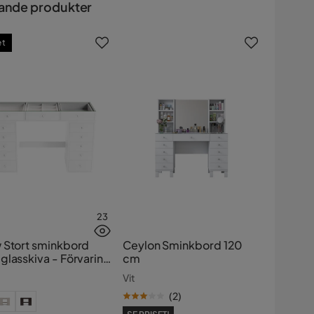
ande produkter
et
23
 Stort sminkbord
Ceylon Sminkbord 120
glasskiva - Förvaring
cm
ådor och fack 120
Vit
(
2
)