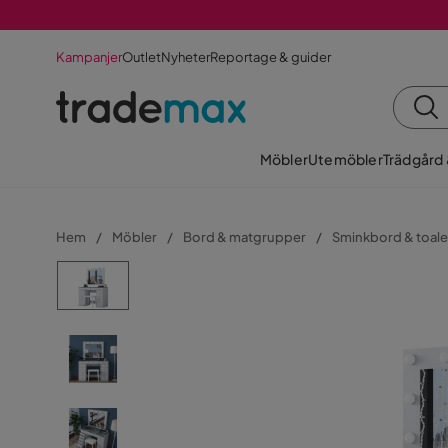
Kampanjer
Outlet
Nyheter
Reportage & guider
Möbler
Utemöbler
Trädgård
Hem
Möbler
Bord & matgrupper
Sminkbord & toal