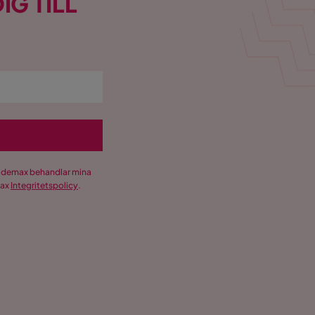
IG TILL
Trademax behandlar mina
max
Integritetspolicy
.