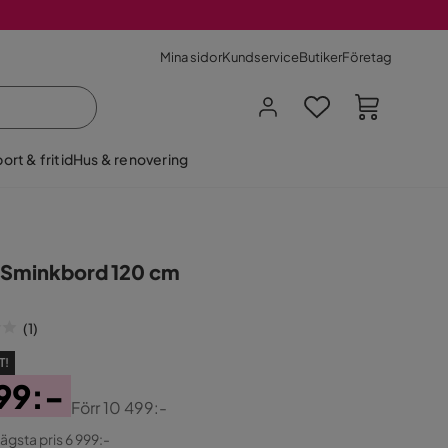
Mina sidor
Kundservice
Butiker
Företag
ort & fritid
Hus & renovering
n Sminkbord 120 cm
(
1
)
T!
99:-
Förr
10 499:-
ginal
lägsta pris 6 999:-