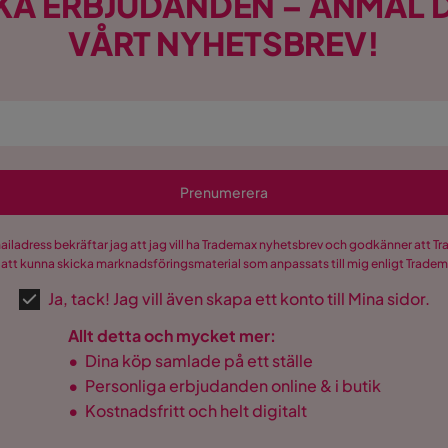
KA ERBJUDANDEN – ANMÄL D
VÅRT NYHETSBREV!
Prenumerera
mailadress bekräftar jag att jag vill ha Trademax nyhetsbrev och godkänner att 
 att kunna skicka marknadsföringsmaterial som anpassats till mig enligt Trade
Ja, tack! Jag vill även skapa ett konto till Mina sidor.
Allt detta och mycket mer:
•
Dina köp samlade på ett ställe
•
Personliga erbjudanden online & i butik
•
Kostnadsfritt och helt digitalt