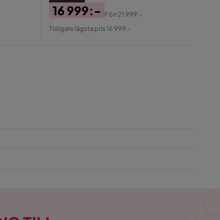
Pris
Ori
Tidiga
16 999:-
Pris
Förr
21 999:-
Pris
Original
Tidigare lägsta pris 16 999:-
Pris