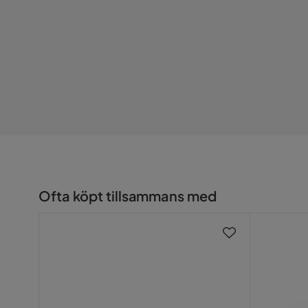
Puffens storlek: Bredd: 45 cm, Höjd: 45 cm, Djup:
Övrigt
Spegels Storlek: Bredd: 90 cm, Höjd: 71,8 cm, Djup
Med belysning
Ja
Färgnamn
Vit
Vikt
89 kg
Färg
Vit
Serie
Varlin
Ofta köpt tillsammans med