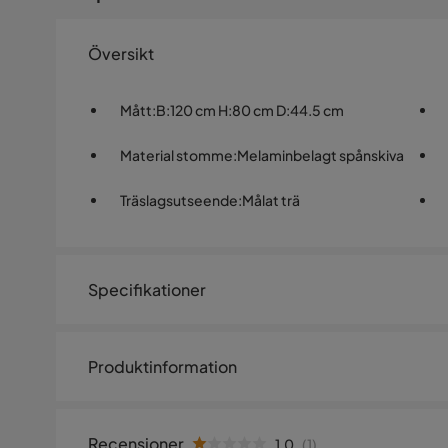
Översikt
Mått
:
B:120 cm H:80 cm D:44.5 cm
Material stomme
:
Melaminbelagt spånskiva
Träslagsutseende
:
Målat trä
Specifikationer
Artikelnummer:
SYN0053232
Produktinformation
Storlek
Transformera din morgonrutin med vårt fantastiska smi
Höjd
80 cm
funktionalitet till ditt skönhetsutrymme. Tillverkat av
Recensioner
1.0
(
1
)