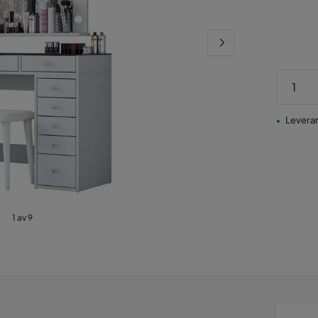
Pris
Leverans
1 av 9