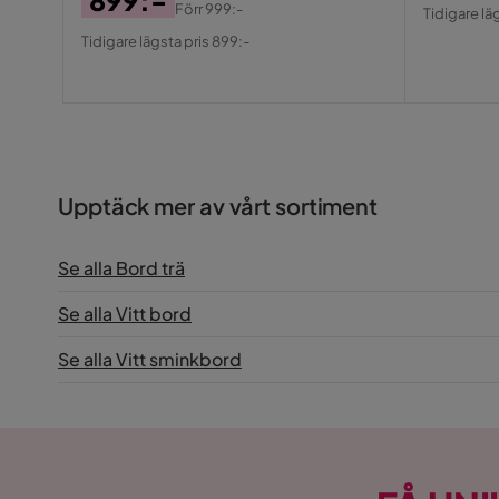
899:-
Pris
Origin
Förr
999:-
Tidigare läg
Pris
Original
Pris
Tidigare lägsta pris 899:-
Pris
Upptäck mer av vårt sortiment
Se alla Bord trä
Se alla Vitt bord
Se alla Vitt sminkbord