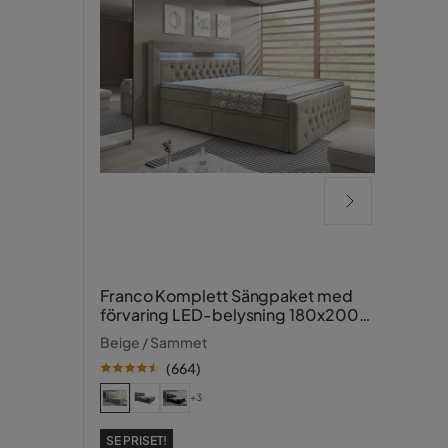
Uppv
Franco Komplett Sängpaket med
Trav
förvaring LED-belysning 180x200
cm
Beige
Beige / Sammet
(
664
)
SE PR
+3
3 
SE PRISET!