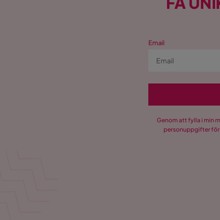
FÅ UNI
Email
Genom att fylla i min 
personuppgifter för