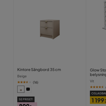
Kintore Sängbord 35 cm
Glow St
belysnin
Beige
spegel 
Vit
(
16
)
OSLAGBAR
1 199
SE PRISET!