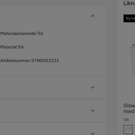
Likn
Nyh
Materialutseende
:
Trä
Material
:
Trä
Artikelnummer
:
SYN0053232
Glow
med 
med l
Vit
cm
nkbord, designat för att föra elegans och
 100% melaminbelagt E1-kvalitets spånskiva, är