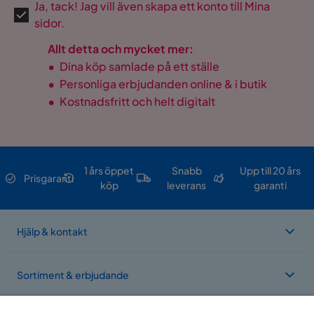
Ja, tack! Jag vill även skapa ett konto till Mina
sidor.
Allt detta och mycket mer:
•
Dina köp samlade på ett ställe
•
Personliga erbjudanden online & i butik
•
Kostnadsfritt och helt digitalt
1 års öppet
Snabb
Upp till 20 års
Prisgaranti
köp
leverans
garanti
Hjälp & kontakt
Sortiment & erbjudande