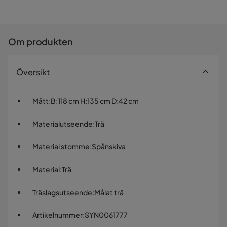
Om produkten
Översikt
Mått
:
B:118 cm H:135 cm D:42 cm
Materialutseende
:
Trä
Material stomme
:
Spånskiva
Material
:
Trä
Träslagsutseende
:
Målat trä
Artikelnummer
:
SYN0061777