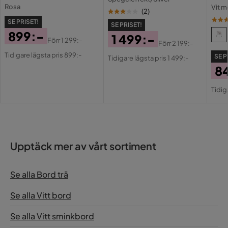
Rosa
Vit m
(
2
)
SE PRISET!
SE PRISET!
899:-
1 499:-
Förr
1 299:-
Förr
2 199:-
Pris
Original
Pris
Original
Tidigare lägsta pris 899:-
SE P
Tidigare lägsta pris 1 499:-
Pris
Pris
8
Pri
Or
Tidig
Pri
Upptäck mer av vårt sortiment
Se alla Bord trä
Se alla Vitt bord
Se alla Vitt sminkbord