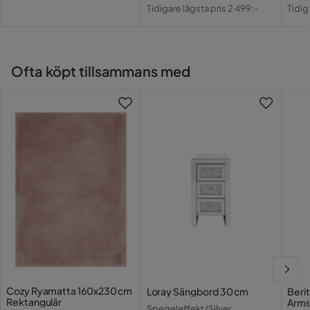
Pris
Original
Pri
Or
Tidigare lägsta pris 2 499:-
Tidig
Pris
Pri
Ofta köpt tillsammans med
Cozy Ryamatta 160x230 cm
Loray Sängbord 30 cm
Beri
Rektangulär
Arm
Spegeleffekt/Silver