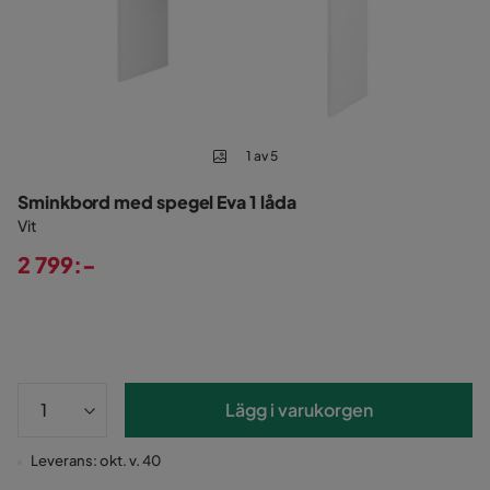
1 av 5
Sminkbord med spegel Eva 1 låda
Vit
2 799:-
Pris
Lägg i varukorgen
Leverans: okt. v. 40