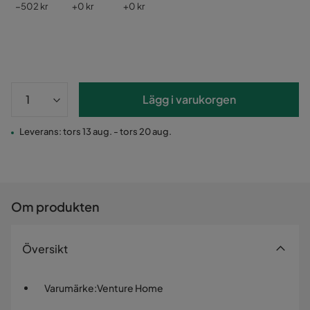
Pris
Pris
Pris
−502 kr
+
0 kr
+
0 kr
Lägg i varukorgen
Leverans: tors 13 aug. - tors 20 aug.
Om produkten
Översikt
Varumärke
:
Venture Home