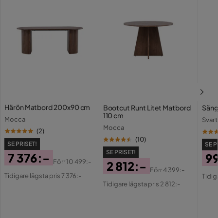
Härön Matbord 200x90 cm
Bootcut Runt Litet Matbord
Säng
110 cm
Mocca
Svart
Mocca
(
2
)
(
10
)
SE PRISET!
SE P
SE PRISET!
7 376:-
9
Förr
10 499:-
2 812:-
Pris
Original
Pri
Or
Förr
4 399:-
Tidigare lägsta pris 7 376:-
Pris
Original
Tidig
Pris
Pri
Tidigare lägsta pris 2 812:-
Pris