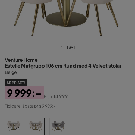
1 av 11
Venture Home
Estelle Matgrupp 106 cm Rund med 4 Velvet stolar
Beige
SE PRISET!
9 999:-
Förr
14 999:-
Pris
Original
Tidigare lägsta pris 9 999:-
Pris