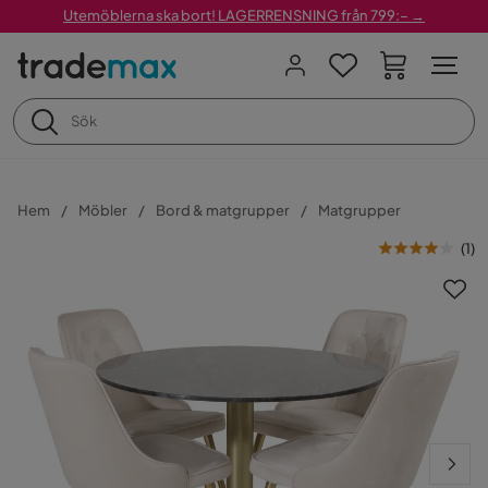
Utemöblerna ska bort! LAGERRENSNING från 799:– →
Hem
Möbler
Bord & matgrupper
Matgrupper
(
1
)