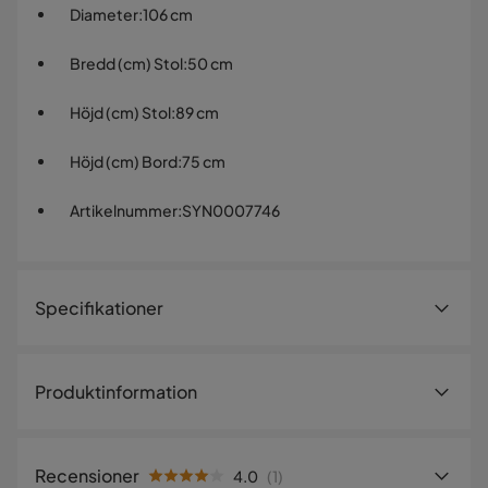
Diameter
:
106 cm
Bredd (cm) Stol
:
50 cm
Höjd (cm) Stol
:
89 cm
Höjd (cm) Bord
:
75 cm
Artikelnummer
:
SYN0007746
Specifikationer
Artikelnummer:
SYN0007746
Produktinformation
Storlek
Wow! Runda matgrupper har en tendens att skapa en
Diameter
106 cm
härlig stämning runt bordet! Här kombineras vårt moderna
Recensioner
4.0
(
1
)