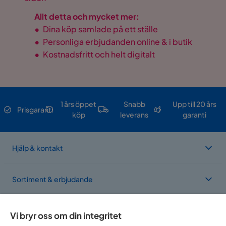
Allt detta och mycket mer:
•
Dina köp samlade på ett ställe
•
Personliga erbjudanden online & i butik
•
Kostnadsfritt och helt digitalt
1 års öppet
Snabb
Upp till 20 års
Prisgaranti
köp
leverans
garanti
Hjälp & kontakt
Sortiment & erbjudande
Om Trademax
Vi bryr oss om din integritet