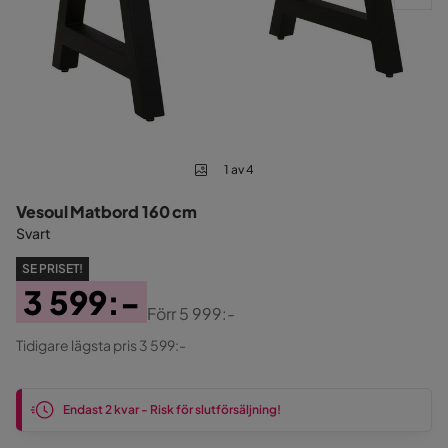
1 av 4
Vesoul Matbord 160 cm
Svart
SE PRISET!
3 599:-
Förr
5 999:-
Pris
Original
Tidigare lägsta pris 3 599:-
Pris
Endast 2 kvar - Risk för slutförsäljning!