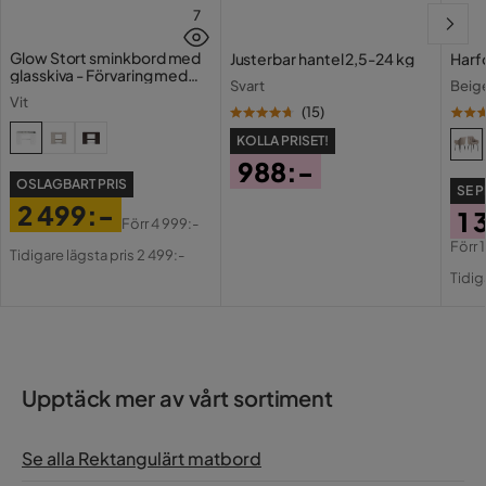
7
Glow Stort sminkbord med
Justerbar hantel 2,5-24 kg
Harf
glasskiva - Förvaring med
Svart
Beig
lådor och fack 120 cm
Vit
(
15
)
KOLLA PRISET!
988:-
OSLAGBART PRIS
SE P
Pris
2 499:-
1 
Förr
4 999:-
Pris
Original
Förr
Tidigare lägsta pris 2 499:-
Pri
Or
Pris
Tidig
Pri
Upptäck mer av vårt sortiment
Se alla Rektangulärt matbord