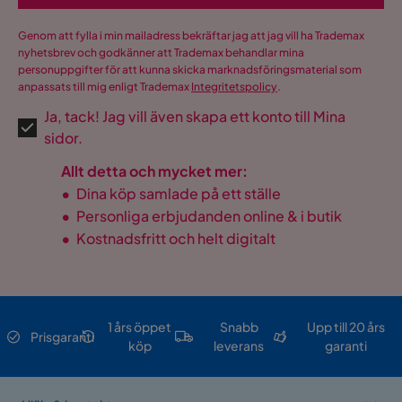
Genom att fylla i min mailadress bekräftar jag att jag vill ha Trademax
nyhetsbrev och godkänner att Trademax behandlar mina
personuppgifter för att kunna skicka marknadsföringsmaterial som
anpassats till mig enligt Trademax
Integritetspolicy
.
Ja, tack! Jag vill även skapa ett konto till Mina
sidor.
Allt detta och mycket mer:
•
Dina köp samlade på ett ställe
•
Personliga erbjudanden online & i butik
•
Kostnadsfritt och helt digitalt
1 års öppet
Snabb
Upp till 20 års
Prisgaranti
köp
leverans
garanti