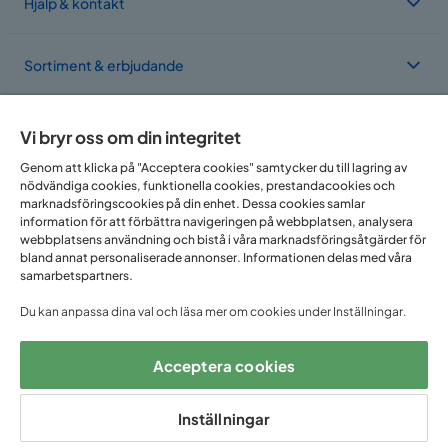
Hjälp & kontakt
Sortiment & erbjudande
Om Trademax
Vi bryr oss om din integritet
Genom att klicka på "Acceptera cookies" samtycker du till lagring av
nödvändiga cookies, funktionella cookies, prestandacookies och
Vi finns i flera länder
marknadsföringscookies på din enhet. Dessa cookies samlar
information för att förbättra navigeringen på webbplatsen, analysera
webbplatsens användning och bistå i våra marknadsföringsåtgärder för
bland annat personaliserade annonser. Informationen delas med våra
samarbetspartners.
Du kan anpassa dina val och läsa mer om cookies under Inställningar.
Acceptera cookies
Följ oss på:
Inställningar