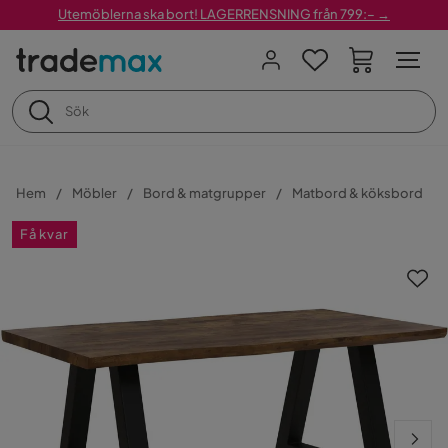
Utemöblerna ska bort! LAGERRENSNING från 799:– →
Hem
Möbler
Bord & matgrupper
Matbord & köksbord
Få kvar