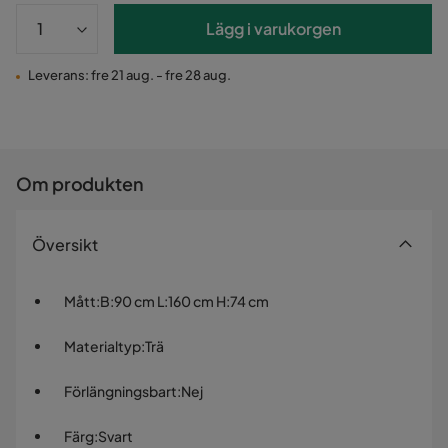
Lägg i varukorgen
Leverans: fre 21 aug. - fre 28 aug.
Om produkten
Översikt
Mått
:
B:90 cm L:160 cm H:74 cm
Materialtyp
:
Trä
Förlängningsbart
:
Nej
Färg
:
Svart