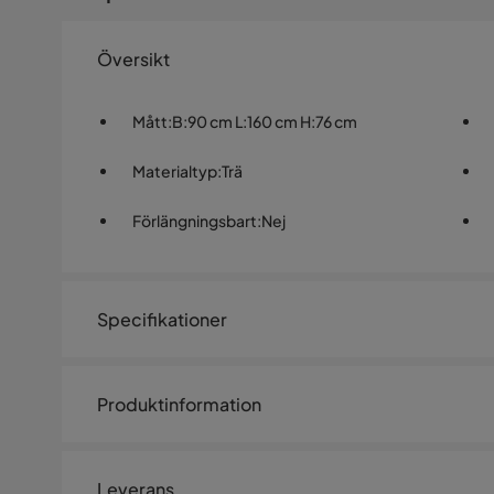
Översikt
Mått
:
B:90 cm L:160 cm H:76 cm
Materialtyp
:
Trä
Förlängningsbart
:
Nej
Specifikationer
Artikelnummer:
1496347
Produktinformation
Storlek
Höjd
76 cm
Leverans