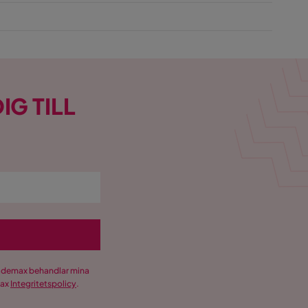
IG TILL
Trademax behandlar mina
max
Integritetspolicy
.