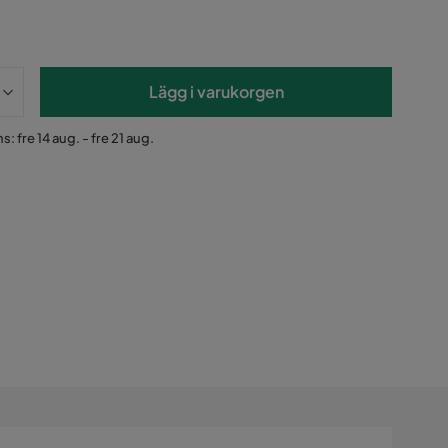
Lägg i varukorgen
: fre 14 aug. - fre 21 aug.