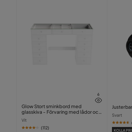
6
Glow Stort sminkbord med
Justerba
glasskiva - Förvaring med lådor och
Svart
fack 120 cm
Vit
(
112
)
KOLLA PRI