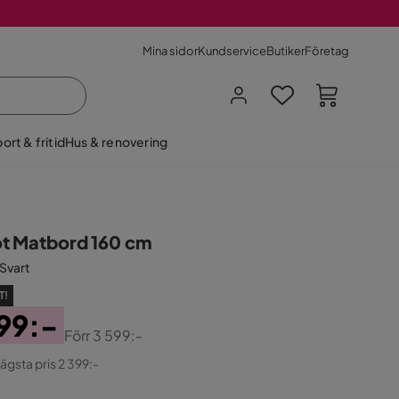
Mina sidor
Kundservice
Butiker
Företag
ort & fritid
Hus & renovering
t Matbord 160 cm
/Svart
T!
99:-
Förr
3 599:-
ginal
lägsta pris 2 399:-