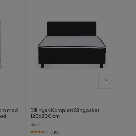
Lucy
 cm med
Billingen Komplett Sängpaket
ood
120x200 cm
Greig
Svart
(
191
)