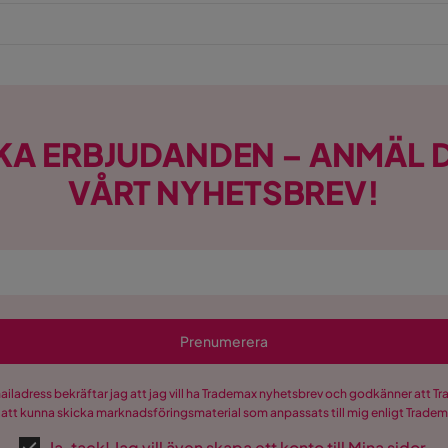
KA ERBJUDANDEN – ANMÄL D
VÅRT NYHETSBREV!
Prenumerera
mailadress bekräftar jag att jag vill ha Trademax nyhetsbrev och godkänner att 
 att kunna skicka marknadsföringsmaterial som anpassats till mig enligt Trade
Ja, tack! Jag vill även skapa ett konto till Mina sidor.