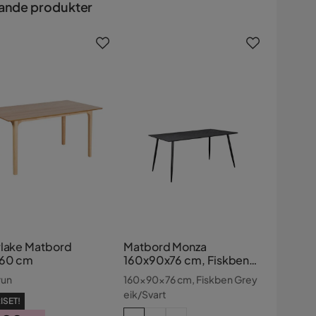
ande produkter
rlake Matbord
Matbord Monza
60 cm
160x90x76 cm, Fiskben
Greyeik/Svart
run
160x90x76 cm, Fiskben Grey
eik/Svart
ISET!