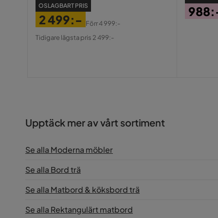
OSLAGBART PRIS
988:
2 499:-
Pris
Förr
4 999:-
Pris
Original
Tidigare lägsta pris 2 499:-
Pris
Upptäck mer av vårt sortiment
Se alla Moderna möbler
Se alla Bord trä
Se alla Matbord & köksbord trä
Se alla Rektangulärt matbord