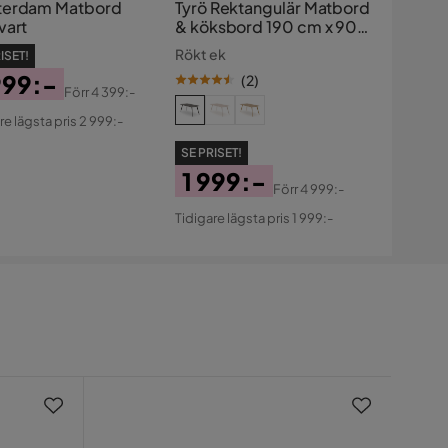
erdam Matbord
Tyrö Rektangulär Matbord
vart
& köksbord 190 cm x 90
cm Askträ
Rökt ek
ISET!
999:-
(
2
)
Förr
4 399:-
s
ginal
re lägsta pris 2 999:-
s
SE PRISET!
1 999:-
Förr
4 999:-
Pris
Original
Tidigare lägsta pris 1 999:-
Pris