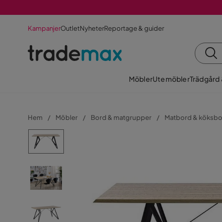
Kampanjer
Outlet
Nyheter
Reportage & guider
Möbler
Utemöbler
Trädgård
Hem
Möbler
Bord & matgrupper
Matbord & köksb