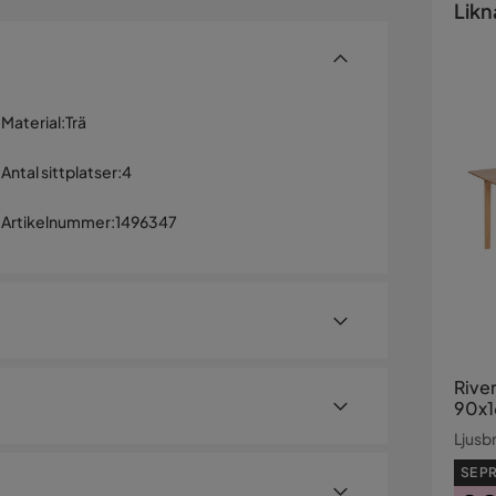
Likn
Material
:
Trä
Antal sittplatser
:
4
Artikelnummer
:
1496347
Rive
90x1
Ljusb
SE PR