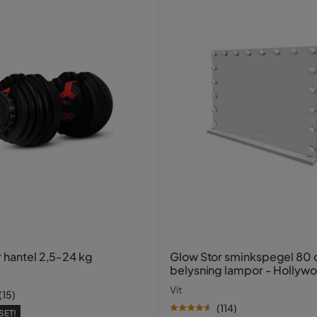
r hantel 2,5-24 kg
Glow Stor sminkspegel 80
belysning lampor - Hollyw
spegel med USB-charging
Vit
(
15
)
(
114
)
SET!