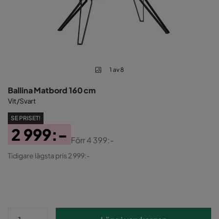
1 av 8
Ballina Matbord 160 cm
Vit/Svart
SE PRISET!
2 999:-
Förr
4 399:-
Pris
Original
Tidigare lägsta pris 2 999:-
Pris