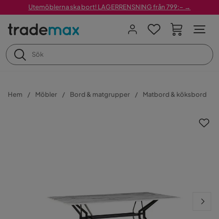
Utemöblerna ska bort! LAGERRENSNING från 799:– →
Hem
Möbler
Bord & matgrupper
Matbord & köksbord