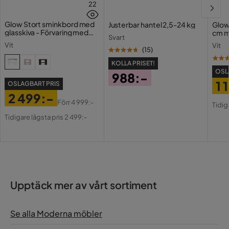
22
Glow Stort sminkbord med
Justerbar hantel 2,5-24 kg
Glow
glasskiva - Förvaring med
cm m
Svart
lådor och fack 120 cm
Holl
Vit
Vit
USB-
(
15
)
KOLLA PRISET!
OSL
988:-
1 
OSLAGBART PRIS
Pris
2 499:-
Pri
Or
Förr
4 999:-
Tidig
Pris
Original
Pri
Tidigare lägsta pris 2 499:-
Pris
Upptäck mer av vårt sortiment
Se alla Moderna möbler