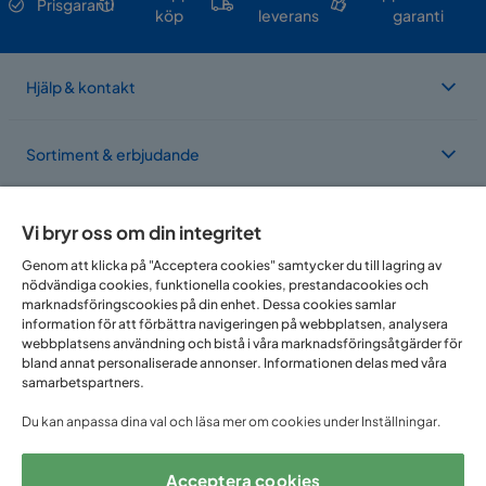
Prisgaranti
köp
leverans
garanti
Hjälp & kontakt
Sortiment & erbjudande
Om Trademax
Vi bryr oss om din integritet
Genom att klicka på "Acceptera cookies" samtycker du till lagring av
nödvändiga cookies, funktionella cookies, prestandacookies och
Vi finns i flera länder
marknadsföringscookies på din enhet. Dessa cookies samlar
information för att förbättra navigeringen på webbplatsen, analysera
webbplatsens användning och bistå i våra marknadsföringsåtgärder för
bland annat personaliserade annonser. Informationen delas med våra
samarbetspartners.
Du kan anpassa dina val och läsa mer om cookies under Inställningar.
Acceptera cookies