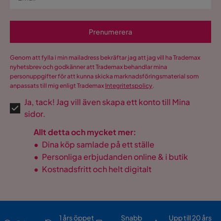
Prenumerera
Genom att fylla i min mailadress bekräftar jag att jag vill ha Trademax
nyhetsbrev och godkänner att Trademax behandlar mina
personuppgifter för att kunna skicka marknadsföringsmaterial som
anpassats till mig enligt Trademax
Integritetspolicy
.
Ja, tack! Jag vill även skapa ett konto till Mina
sidor.
Allt detta och mycket mer:
•
Dina köp samlade på ett ställe
•
Personliga erbjudanden online & i butik
•
Kostnadsfritt och helt digitalt
1 års öppet
Snabb
Upp till 20 års