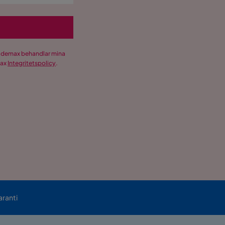
Trademax behandlar mina
max
Integritetspolicy
.
aranti