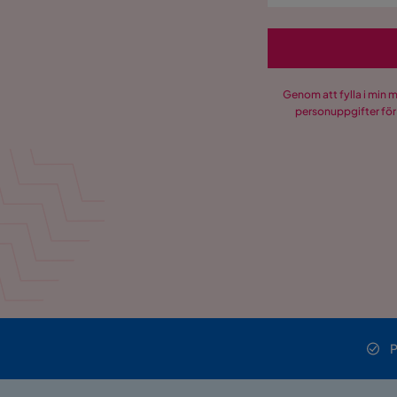
Genom att fylla i min 
personuppgifter för
P