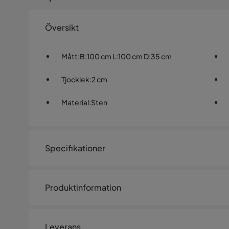
Översikt
Mått
:
B:100 cm L:100 cm D:35 cm
Tjocklek
:
2 cm
Material
:
Sten
Specifikationer
Artikelnummer:
SQ0246664
Produktinformation
Storlek
Toppskiva Air Konsolbord 100x
Bordsskivans tjocklek
2 cm
Leverans