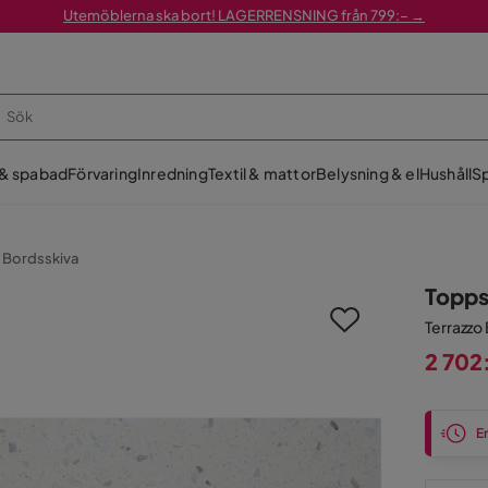
Utemöblerna ska bort! LAGERRENSNING från 799:– →
 & spabad
Förvaring
Inredning
Textil & mattor
Belysning & el
Hushåll
Sp
Bordsskiva
Topps
Terrazzo
2 702
Pris
En