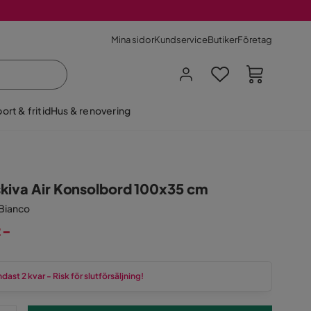
Mina sidor
Kundservice
Butiker
Företag
ort & fritid
Hus & renovering
kiva Air Konsolbord 100x35 cm
 Bianco
:-
dast 2 kvar - Risk för slutförsäljning!