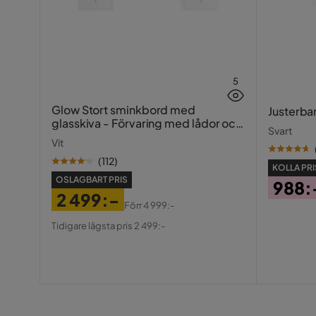
5
Glow Stort sminkbord med
Justerba
glasskiva - Förvaring med lådor och
Svart
fack 120 cm
Vit
(
112
)
KOLLA PRI
OSLAGBART PRIS
988:
2 499:-
Pris
Förr
4 999:-
Pris
Original
Tidigare lägsta pris 2 499:-
Pris