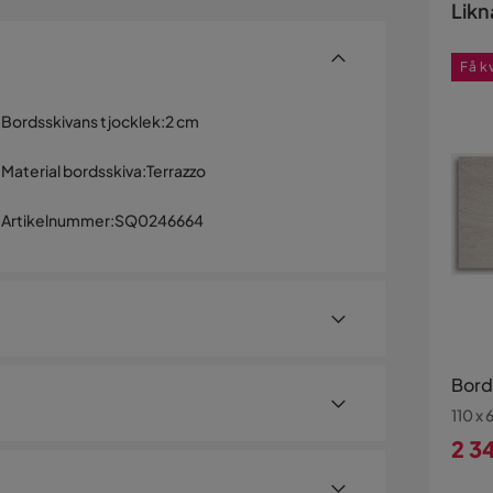
Likn
Få k
Bordsskivans tjocklek
:
2 cm
Material bordsskiva
:
Terrazzo
Artikelnummer
:
SQ0246664
Bord
110 x
2 3
35 cm – Terrazzo Bianco
Pri