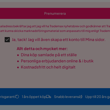
Prenumerera
mailadress bekräftar jag att jag vill ha Trademax nyhetsbrev och godkänner att 
 att kunna skicka marknadsföringsmaterial som anpassats till mig enligt Trade
Ja, tack! Jag vill även skapa ett konto till Mina sidor.
Allt detta och mycket mer:
•
Dina köp samlade på ett ställe
•
Personliga erbjudanden online & i butik
•
Kostnadsfritt och helt digitalt
risgaranti
1 års öppet köp
Snabb leverans
Upp till 20 års g