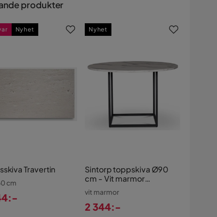
ande produkter
var
Nyhet
Nyhet
sskiva Travertin
Sintorp toppskiva Ø90
cm - Vit marmor
 60 cm
(Exklusivt laminat)
vit marmor
44:-
2 344:-
s