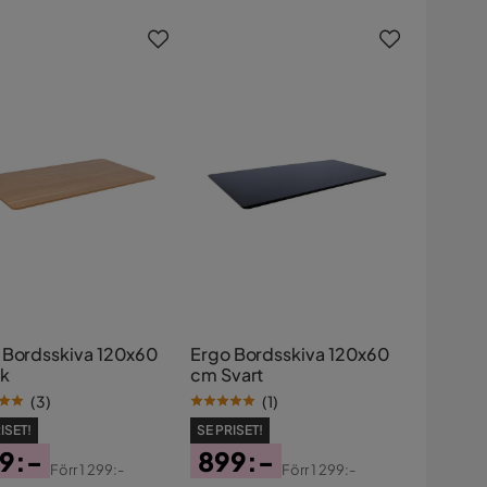
Pris
 Bordsskiva 120x60
Ergo Bordsskiva 120x60
k
cm Svart
(
3
)
(
1
)
ISET!
SE PRISET!
9:-
899:-
Förr
1 299:-
Förr
1 299:-