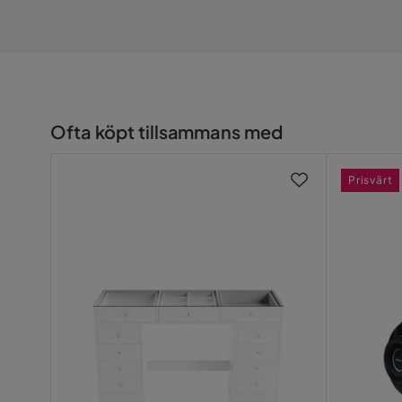
Färgnamn
Terrazzo B
Serie
Air
Ofta köpt tillsammans med
Prisvärt