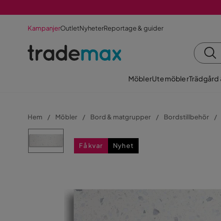
Kampanjer
Outlet
Nyheter
Reportage & guider
Möbler
Utemöbler
Trädgård
Hem
Möbler
Bord & matgrupper
Bordstillbehör
Få kvar
Nyhet