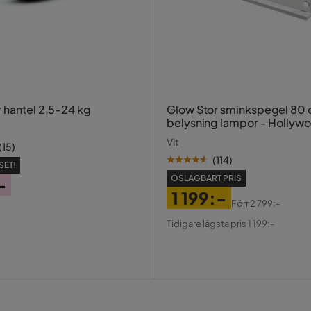
r hantel 2,5-24 kg
Glow Stor sminkspegel 80
belysning lampor - Hollyw
spegel med USB-charging
Vit
(
15
)
(
114
)
SET!
OSLAGBART PRIS
-
1 199:-
Förr
2 799:-
Pris
Original
Tidigare lägsta pris 1 199:-
Pris