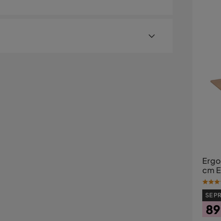
denna toppskiva i Terrazzo Bianco. Den ljusa
stenlik känsla som passar lika bra i moderna som
er med hemleverans. Undantag är mindre varor
ostnad kan tillkomma baserat på produkternas
sställe.
illäggstjänster som exempelvis kvällsleverans och
er visas, kan vi tyvärr inte erbjuda dessa för ditt
Ergo
cm E
SE PR
89