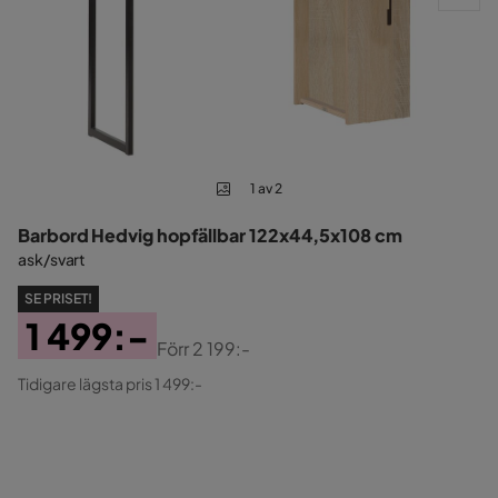
1 av 2
Barbord Hedvig hopfällbar 122x44,5x108 cm
ask/svart
SE PRISET!
1 499:-
Förr
2 199:-
Pris
Original
Tidigare lägsta pris 1 499:-
Pris