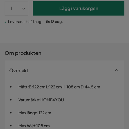
Lägg i varukorgen
Leverans: tis 11 aug. - tis 18 aug.
Om produkten
Översikt
Mått
:
B:122 cm L:122 cm H:108 cm D:44.5 cm
Varumärke
:
HOME4YOU
Max längd
:
122 cm
Max höjd
:
108 cm