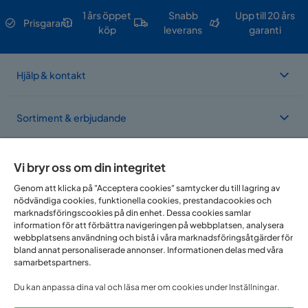
1 års öppet
Snabb
Upp till 20 års
Prisgaranti
köp
leverans
garanti
Hjälp & kontakt
Sortiment & erbjudande
Om Trademax
Vi bryr oss om din integritet
Genom att klicka på "Acceptera cookies" samtycker du till lagring av
nödvändiga cookies, funktionella cookies, prestandacookies och
Vi finns i flera länder
marknadsföringscookies på din enhet. Dessa cookies samlar
information för att förbättra navigeringen på webbplatsen, analysera
webbplatsens användning och bistå i våra marknadsföringsåtgärder för
bland annat personaliserade annonser. Informationen delas med våra
samarbetspartners.
Du kan anpassa dina val och läsa mer om cookies under Inställningar.