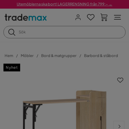
Utemöblerna ska bort! LAGERRENSNING från 799:– →
Hem
Möbler
Bord & matgrupper
Barbord & ståbord
Nyhet