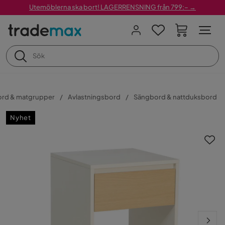
Utemöblerna ska bort! LAGERRENSNING från 799:– →
ord & matgrupper
Avlastningsbord
Sängbord & nattduksbord
Nyhet