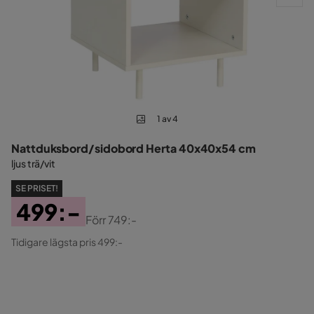
1 av 4
Nattduksbord/sidobord Herta 40x40x54 cm
ljus trä/vit
SE PRISET!
499:-
Förr
749:-
Pris
Original
Tidigare lägsta pris 499:-
Pris