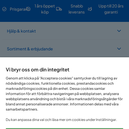
1 års öppet
Snabb
Upp till 20 års
Prisgaranti
köp
leverans
garanti
Hjälp & kontakt
Sortiment & erbjudande
Om Trademax
Vi bryr oss om din integritet
Genom att klicka på "Acceptera cookies" samtycker du till lagring av
nödvändiga cookies, funktionella cookies, prestandacookies och
Vi finns i flera länder
marknadsföringscookies på din enhet. Dessa cookies samlar
information för att förbättra navigeringen på webbplatsen, analysera
webbplatsens användning och bistå i våra marknadsföringsåtgärder för
bland annat personaliserade annonser. Informationen delas med våra
samarbetspartners.
Du kan anpassa dina val och läsa mer om cookies under Inställningar.