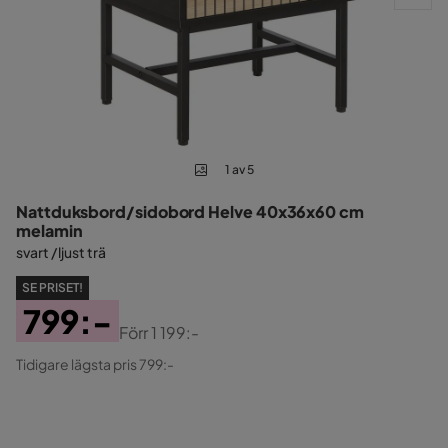
1 av 5
Nattduksbord/sidobord Helve 40x36x60 cm
melamin
svart / ljust trä
SE PRISET!
799:-
Förr
1 199:-
Pris
Original
Tidigare lägsta pris 799:-
Pris