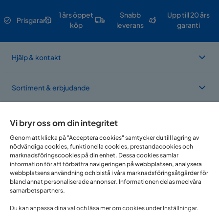
1 års öppet
Snabb
Upp till 20 års
Prisgaranti
köp
leverans
garanti
Hjälp & kontakt
Sortiment & erbjudande
Om Trademax
Vi bryr oss om din integritet
Genom att klicka på "Acceptera cookies" samtycker du till lagring av
nödvändiga cookies, funktionella cookies, prestandacookies och
Vi finns i flera länder
marknadsföringscookies på din enhet. Dessa cookies samlar
information för att förbättra navigeringen på webbplatsen, analysera
webbplatsens användning och bistå i våra marknadsföringsåtgärder för
bland annat personaliserade annonser. Informationen delas med våra
samarbetspartners.
Du kan anpassa dina val och läsa mer om cookies under Inställningar.