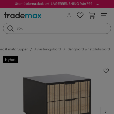
Utemöblerna ska bort! LAGERRENSNING från 799:– →
ord & matgrupper
Avlastningsbord
Sängbord & nattduksbord
Nyhet