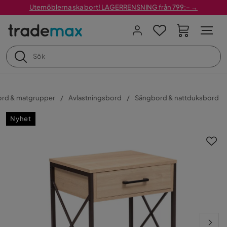
Utemöblerna ska bort! LAGERRENSNING från 799:– →
ord & matgrupper
Avlastningsbord
Sängbord & nattduksbord
Nyhet