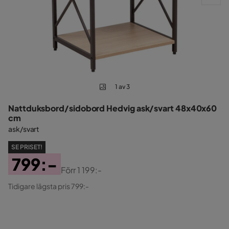
1 av 3
Nattduksbord/sidobord Hedvig ask/svart 48x40x60
cm
ask/svart
SE PRISET!
799:-
Förr
1 199:-
Pris
Original
Tidigare lägsta pris 799:-
Pris