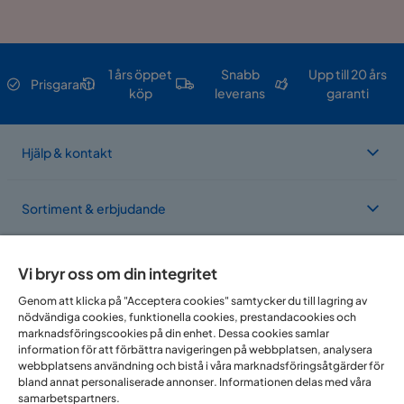
1 års öppet
Snabb
Upp till 20 års
Prisgaranti
köp
leverans
garanti
Hjälp & kontakt
Sortiment & erbjudande
Om Trademax
Vi bryr oss om din integritet
Genom att klicka på "Acceptera cookies" samtycker du till lagring av
nödvändiga cookies, funktionella cookies, prestandacookies och
Vi finns i flera länder
marknadsföringscookies på din enhet. Dessa cookies samlar
information för att förbättra navigeringen på webbplatsen, analysera
webbplatsens användning och bistå i våra marknadsföringsåtgärder för
bland annat personaliserade annonser. Informationen delas med våra
samarbetspartners.