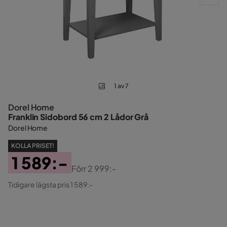
1 av 7
Dorel Home
Franklin Sidobord 56 cm 2 Lådor Grå
Dorel Home
KOLLA PRISET!
1 589:-
Förr
2 999:-
Pris
Original
Tidigare lägsta pris 1 589:-
Pris