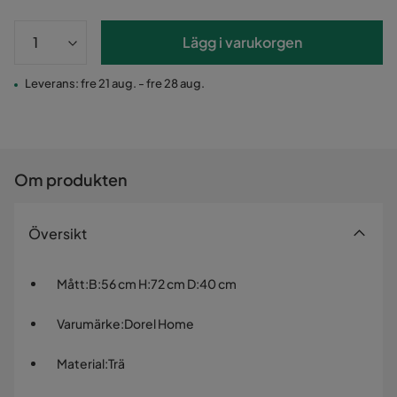
Lägg i varukorgen
Leverans: fre 21 aug. - fre 28 aug.
Om produkten
Översikt
Mått
:
B:56 cm H:72 cm D:40 cm
Varumärke
:
Dorel Home
Material
:
Trä