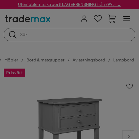
Utemöblerna ska bort! LAGERRENSNING från 799:– →
Möbler
Bord & matgrupper
Avlastningsbord
Lampbord
Prisvärt