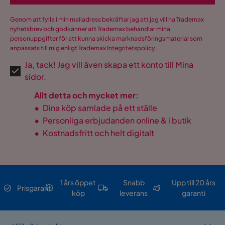
Genom att fylla i min mailadress bekräftar jag att jag vill ha Trademax
nyhetsbrev och godkänner att Trademax behandlar mina
personuppgifter för att kunna skicka marknadsföringsmaterial som
anpassats till mig enligt Trademax
Integritetspolicy
.
Ja, tack! Jag vill även skapa ett konto till Mina
sidor.
Allt detta och mycket mer:
•
Dina köp samlade på ett ställe
•
Personliga erbjudanden online & i butik
•
Kostnadsfritt och helt digitalt
1 års öppet
Snabb
Upp till 20 års
Prisgaranti
köp
leverans
garanti