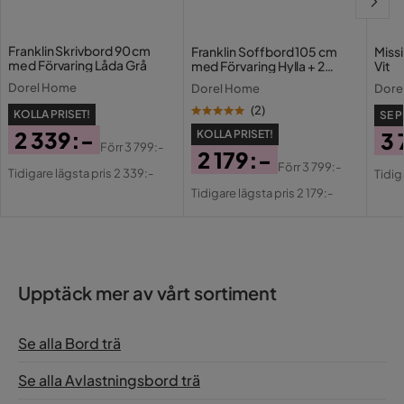
Franklin Skrivbord 90 cm
Franklin Soffbord 105 cm
Missi
med Förvaring Låda Grå
med Förvaring Hylla + 2
Vit
Lådor Grå
Dorel Home
Dorel Home
Dore
(
2
)
KOLLA PRISET!
SE P
2 339:-
KOLLA PRISET!
3 
Förr
3 799:-
2 179:-
Pris
Original
Pri
Or
Förr
3 799:-
Tidigare lägsta pris 2 339:-
Tidig
Pris
Original
Pris
Pri
Tidigare lägsta pris 2 179:-
Pris
Upptäck mer av vårt sortiment
Se alla Bord trä
Se alla Avlastningsbord trä