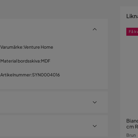
Likn
Få k
Varumärke
:
Venture Home
Material bordsskiva
:
MDF
Artikelnummer
:
SYN0004016
Bian
cm R
Brun