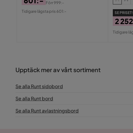
601:-
Förr
999:-
Pris
Original
Tidigare lägsta pris 601:-
SE PRISET!
Pris
2 25
Pris
Origin
Tidigare lä
Pris
Upptäck mer av vårt sortiment
Se alla Runt sidobord
Se alla Runt bord
Se alla Runt avlastningsbord