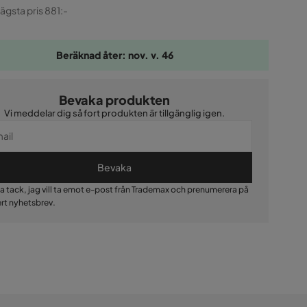
ginal
lägsta pris 881:-
Beräknad åter: nov. v. 46
Bevaka produkten
Vi meddelar dig så fort produkten är tillgänglig igen.
Bevaka
Ja tack, jag vill ta emot e-post från Trademax och prenumerera på
ert nyhetsbrev.