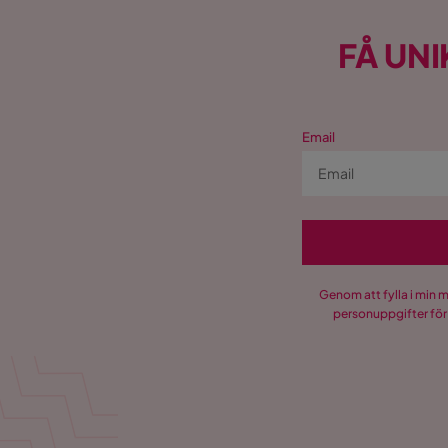
FÅ UNI
Email
Genom att fylla i min 
personuppgifter för