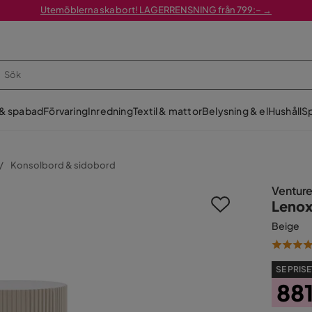
Utemöblerna ska bort! LAGERRENSNING från 799:– →
 & spabad
Förvaring
Inredning
Textil & mattor
Belysning & el
Hushåll
Sp
Konsolbord & sidobord
Ventur
Lenox
Beige
SE PRISE
88