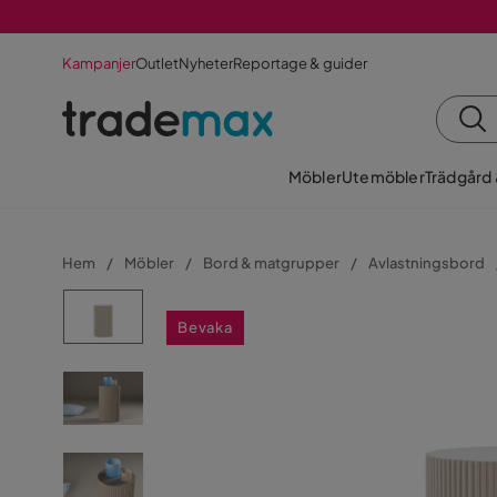
Kampanjer
Outlet
Nyheter
Reportage & guider
Möbler
Utemöbler
Trädgård
Hem
Möbler
Bord & matgrupper
Avlastningsbord
Bevaka