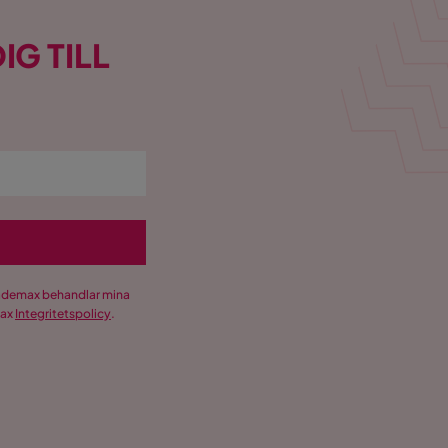
IG TILL
Trademax behandlar mina
max
Integritetspolicy
.