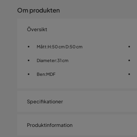
Om produkten
Översikt
Mått
:
H:50 cm D:50 cm
Diameter
:
31 cm
Ben
:
MDF
Specifikationer
Artikelnummer:
SYN0004016
Produktinformation
Storlek