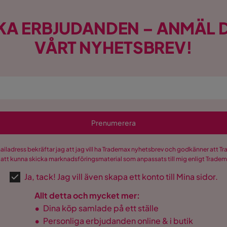
KA ERBJUDANDEN – ANMÄL D
VÅRT NYHETSBREV!
Prenumerera
mailadress bekräftar jag att jag vill ha Trademax nyhetsbrev och godkänner att 
 att kunna skicka marknadsföringsmaterial som anpassats till mig enligt Trade
Ja, tack! Jag vill även skapa ett konto till Mina sidor.
Allt detta och mycket mer:
•
Dina köp samlade på ett ställe
•
Personliga erbjudanden online & i butik