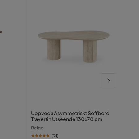
Säng
Uppveda Asymmetriskt Soffbord
Travertin Utseende 130x70 cm
Svart
Beige
(
21
)
SE PR