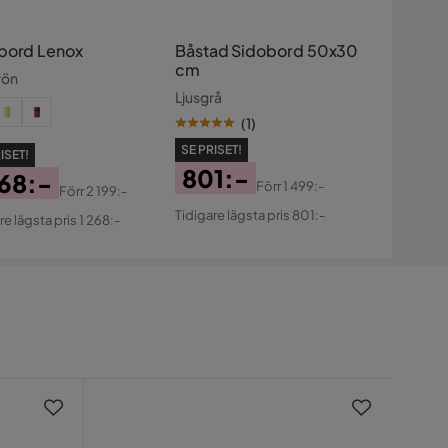
bord Lenox
Båstad Sidobord 50x30
cm
rön
Ljusgrå
(
1
)
SE PRISET!
ISET!
801:-
268:-
Förr
1 499:-
Förr
2 199:-
Pris
Original
s
ginal
Tidigare lägsta pris 801:-
re lägsta pris 1 268:-
Pris
s