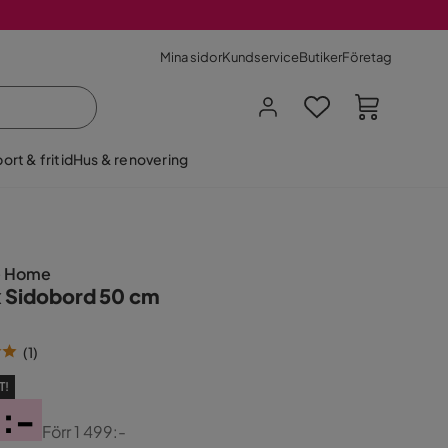
Mina sidor
Kundservice
Butiker
Företag
ort & fritid
Hus & renovering
e Home
 Sidobord 50 cm
(
1
)
T!
1:-
Förr
1 499:-