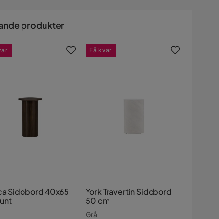
ande produkter
var
Få kvar
ca Sidobord 40x65
York Travertin Sidobord
unt
50 cm
Grå