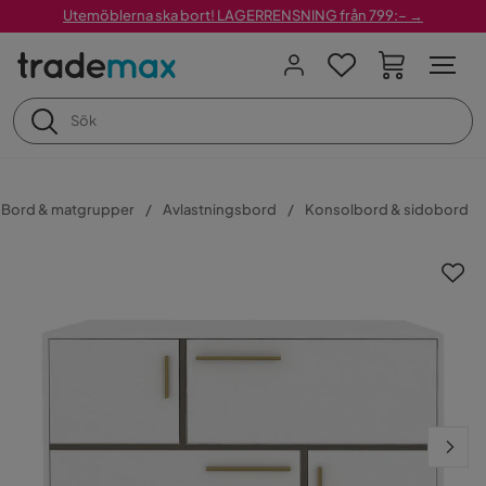
Utemöblerna ska bort! LAGERRENSNING från 799:– →
Bord & matgrupper
Avlastningsbord
Konsolbord & sidobord