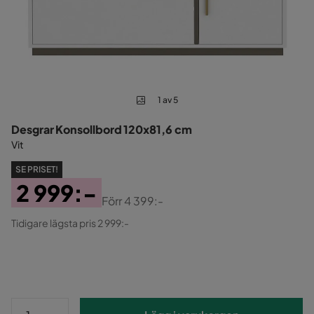
1 av 5
Desgrar Konsollbord 120x81,6 cm
Vit
SE PRISET!
2 999:-
Förr
4 399:-
Pris
Original
Tidigare lägsta pris 2 999:-
Pris