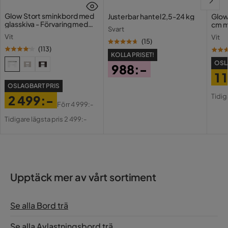
Glow Stort sminkbord med
Justerbar hantel 2,5-24 kg
Glow
glasskiva - Förvaring med
cm m
Svart
lådor och fack 120 cm
Holl
Vit
Vit
USB-
(
15
)
(
113
)
KOLLA PRISET!
OSL
988:-
1 
Pris
OSLAGBART PRIS
Pri
Or
Tidig
2 499:-
Pri
Förr
4 999:-
Pris
Original
Tidigare lägsta pris 2 499:-
Pris
Upptäck mer av vårt sortiment
Se alla Bord trä
Se alla Avlastningsbord trä