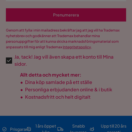
Prenumerera
Genom att fylla i min mailadress bekräftar jag att jag vill ha Trademax
nyhetsbrev och godkänner att Trademax behandlar mina
personuppgifter för att kunna skicka marknadsföringsmaterial som
anpassats till mig enligt Trademax
Integritetspolicy
.
Ja, tack! Jag vill även skapa ett konto till Mina
sidor.
Allt detta och mycket mer:
•
Dina köp samlade på ett ställe
•
Personliga erbjudanden online & i butik
•
Kostnadsfritt och helt digitalt
1 års öppet
Snabb
Upp till 20 års
Prisgaranti