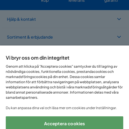
köp
leverans
garanti
Hjälp & kontakt
Sortiment & erbjudande
Om Trademax
Vi bryr oss om din integritet
Genom att klicka på "Acceptera cookies" samtycker du till lagring av
nödvändiga cookies, funktionella cookies, prestandacookies och
Vi finns i flera länder
marknadsföringscookies på din enhet. Dessa cookies samlar
information för att förbättra navigeringen på webbplatsen, analysera
webbplatsens användning och bistå i våra marknadsföringsåtgärder för
bland annat personaliserade annonser. Informationen delas med våra
samarbetspartners.
Du kan anpassa dina val och läsa mer om cookies under Inställningar.
Acceptera cookies