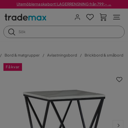
Utemöblerna ska bort! LAGERRENSNING från 799:– →
Bord & matgrupper
Avlastningsbord
Brickbord & småbord
Få kvar