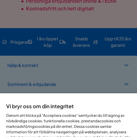
•
Personliga erbjudanden online & i butik
•
Kostnadsfritt och helt digitalt
1 års öppet
Snabb
Upp till 20 års
Prisgaranti
köp
leverans
garanti
Hjälp & kontakt
Sortiment & erbjudande
Om Trademax
Vi bryr oss om din integritet
Genom att klicka på "Acceptera cookies" samtycker du till lagring av
nödvändiga cookies, funktionella cookies, prestandacookies och
Vi finns i flera länder
marknadsföringscookies på din enhet. Dessa cookies samlar
information för att förbättra navigeringen på webbplatsen, analysera