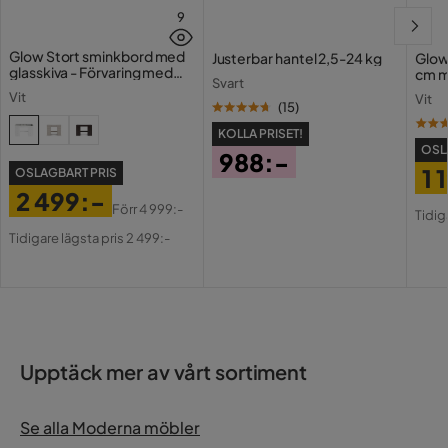
Metall:
9
Glow Stort sminkbord med
Justerbar hantel 2,5-24 kg
Glow
glasskiva - Förvaring med
cm m
Svart
lådor och fack 120 cm
Holl
Vit
Vit
USB-
(
15
)
KOLLA PRISET!
OSL
988:-
1 
OSLAGBART PRIS
Pris
2 499:-
Pri
Or
Förr
4 999:-
Tidig
Pris
Original
Pri
Tidigare lägsta pris 2 499:-
Pris
Upptäck mer av vårt sortiment
Se alla Moderna möbler