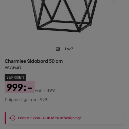
1 av 7
Charmlee Sidobord 50 cm
Vit/Svart
SE PRISET!
999:-
Förr
1 499:-
Pris
Original
Tidigare lägsta pris 999:-
Pris
Endast 2 kvar - Risk för slutförsäljning!