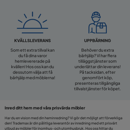
UPPBÄRNING
KVÄLLSLEVERANS
Behöver du extra
Som ett extra tillval kan
bärhjälp? Vi har flera
du få dina varor
tilläggstjänster som
hemlevererade på
underlättar din leverans!
kvällen! Hos oss kan du
På tacksidan, efter
dessutom välja att få
genomfört köp,
bärhjälp med möblerna!
presenteras tillgängliga
tillvalstjänster för köpet.
Inred ditt hem med våra prisvärda möbler
Har du en vision med din heminredning? Vi gör det möjligt att förverkliga
den! Trademax är din pålitliga leverantör av inredning med ett prisvärt
utbud av möbler för inomhus- och utomhusbruk. Hos oss hittar du