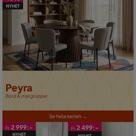
NYHET
Peyra
Bord & matgrupper
S
e hela serien
→
2 999:-
2 499:-
Fr.
Fr.
NYHET
NYHET