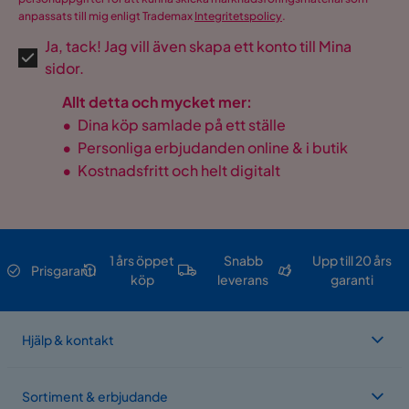
anpassats till mig enligt Trademax
Integritetspolicy
.
Ja, tack! Jag vill även skapa ett konto till Mina
sidor.
Allt detta och mycket mer:
•
Dina köp samlade på ett ställe
•
Personliga erbjudanden online & i butik
•
Kostnadsfritt och helt digitalt
1 års öppet
Snabb
Upp till 20 års
Prisgaranti
köp
leverans
garanti
Hjälp & kontakt
Sortiment & erbjudande