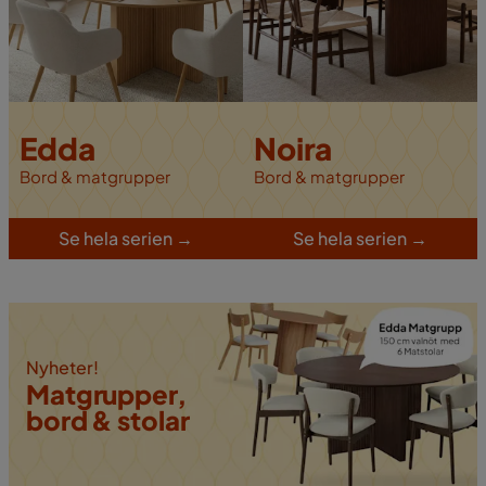
Edda
Noira
Bord & matgrupper
Bord & matgrupper
Se hela serien
→
S
e hela serien
→
Nyheter!
Matgrupper,
bord & stolar