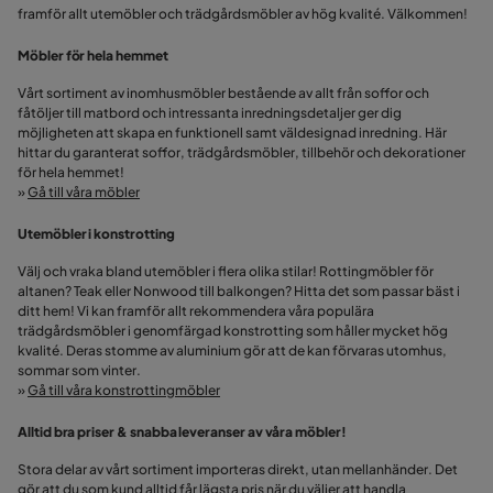
framför allt utemöbler och trädgårdsmöbler av hög kvalité. Välkommen!
Möbler för hela hemmet
Vårt sortiment av inomhusmöbler bestående av allt från soffor och
fåtöljer till matbord och intressanta inredningsdetaljer ger dig
möjligheten att skapa en funktionell samt väldesignad inredning. Här
hittar du garanterat soffor, trädgårdsmöbler, tillbehör och dekorationer
för hela hemmet!
»
Gå till våra möbler
Utemöbler i konstrotting
Välj och vraka bland utemöbler i flera olika stilar! Rottingmöbler för
altanen? Teak eller Nonwood till balkongen? Hitta det som passar bäst i
ditt hem! Vi kan framför allt rekommendera våra populära
trädgårdsmöbler i genomfärgad konstrotting som håller mycket hög
kvalité. Deras stomme av aluminium gör att de kan förvaras utomhus,
sommar som vinter.
»
Gå till våra konstrottingmöbler
Alltid bra priser & snabba leveranser av våra möbler!
Stora delar av vårt sortiment importeras direkt, utan mellanhänder. Det
gör att du som kund alltid får lägsta pris när du väljer att handla