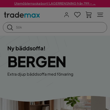
Utemöblerna ska bort! LAGERRENSNING från 799:– →
Ny bäddsoffa!
BERGEN
Extra djup bäddsoffa med förvaring