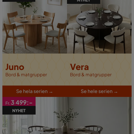
Juno
Vera
Bord & matgrupper
Bord & matgrupper
S
e hela serien
→
S
e hele serien
→
3 499:-
Fr.
NYHET