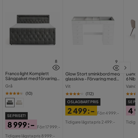
8
9
Franco light Komplett
Glow Stort sminkbord med
Dano M
Sängpaket med förvaring
glasskiva - Förvaring med
6 Nibe
LED-belysning 180x200 cm
lådor och fack 120 cm
Grå
Vit
Valnöt
(
10
)
(
112
)
OSLAGBART PRIS
SE PR
2 499:-
4 
Förr
4 999:-
SE PRISET!
Pris
Original
Pri
Ori
Tidigare lägsta pris 2 499:-
Tidiga
8 999:-
Pris
Pri
Förr
17 999:-
Pris
Original
Tidigare lägsta pris 8 999:-