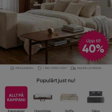
PRISGARANTI
1 ÅRS ÖPPET KÖP
SNABB LEVERANS
Populärt just nu!
Kampanjer
Utemöbler
Soffa
Säng