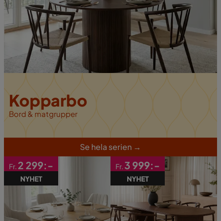
Kopparbo
Bord & matgrupper
S
e hela serien
→
2 299:-
3 999:-
Fr.
Fr.
NYHET
NYHET