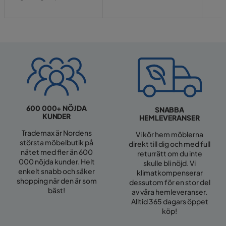
Pris
600 000+ NÖJDA
SNABBA
KUNDER
HEMLEVERANSER
Trademax är Nordens
Vi kör hem möblerna
största möbelbutik på
direkt till dig och med full
nätet med fler än 600
returrätt om du inte
000 nöjda kunder. Helt
skulle bli nöjd. Vi
enkelt snabb och säker
klimatkompenserar
shopping när den är som
dessutom för en stor del
bäst!
av våra hemleveranser.
Alltid 365 dagars öppet
köp!