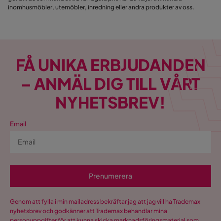
inomhusmöbler, utemöbler, inredning eller andra produkter av oss.
FÅ UNIKA ERBJUDANDEN
– ANMÄL DIG TILL VÅRT
NYHETSBREV!
Email
Prenumerera
Genom att fylla i min mailadress bekräftar jag att jag vill ha Trademax
nyhetsbrev och godkänner att Trademax behandlar mina
personuppgifter för att kunna skicka marknadsföringsmaterial som