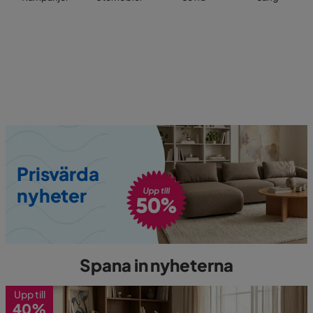
Prisvärda
nyheter
Spana in nyheterna
Upp till
40%