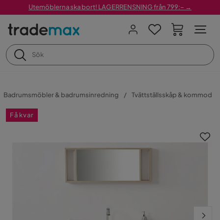
Utemöblerna ska bort! LAGERRENSNING från 799:– →
Badrumsmöbler & badrumsinredning
Tvättställsskåp & kommod
Få kvar