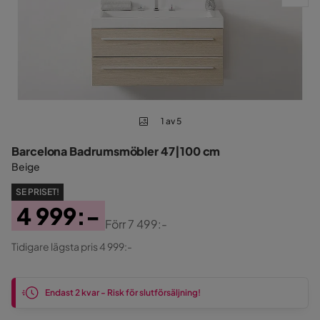
1 av 5
Barcelona Badrumsmöbler 47|100 cm
Beige
SE PRISET!
4 999:-
Förr
7 499:-
Pris
Original
Tidigare lägsta pris 4 999:-
Pris
Endast 2 kvar - Risk för slutförsäljning!