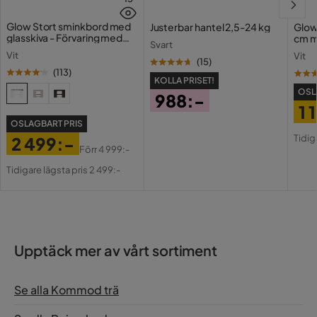
Glow Stort sminkbord med
Justerbar hantel 2,5-24 kg
Glow
glasskiva - Förvaring med
cm m
Svart
lådor och fack 120 cm
Holl
Vit
Vit
USB-
(
15
)
(
113
)
KOLLA PRISET!
OSL
988:-
1 
Pris
OSLAGBART PRIS
Pri
Or
Tidig
2 499:-
Pri
Förr
4 999:-
Pris
Original
Tidigare lägsta pris 2 499:-
Pris
Upptäck mer av vårt sortiment
Se alla Kommod trä