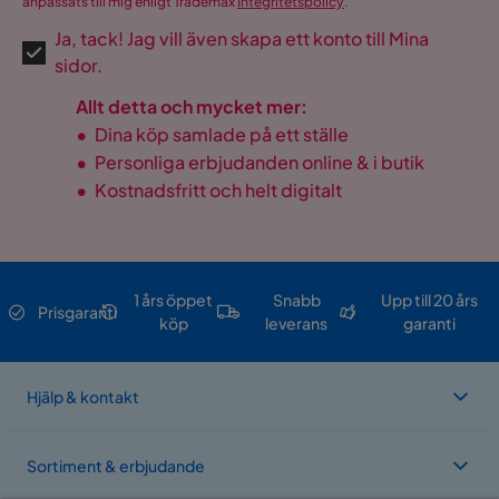
anpassats till mig enligt Trademax
Integritetspolicy
.
Ja, tack! Jag vill även skapa ett konto till Mina
sidor.
Allt detta och mycket mer:
•
Dina köp samlade på ett ställe
•
Personliga erbjudanden online & i butik
•
Kostnadsfritt och helt digitalt
1 års öppet
Snabb
Upp till 20 års
Prisgaranti
köp
leverans
garanti
Hjälp & kontakt
Sortiment & erbjudande