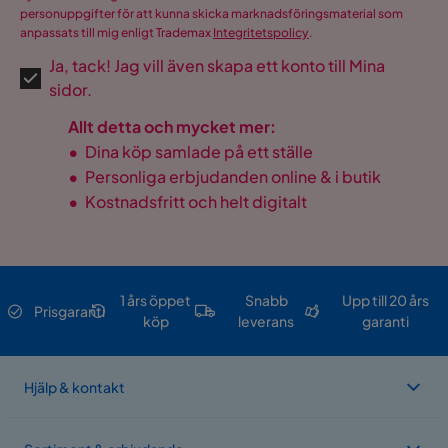
personuppgifter för att kunna skicka marknadsföringsmaterial som
anpassats till mig enligt Trademax
Integritetspolicy
.
Ja, tack! Jag vill även skapa ett konto till Mina
sidor.
Allt detta och mycket mer:
•
Dina köp samlade på ett ställe
•
Personliga erbjudanden online & i butik
•
Kostnadsfritt och helt digitalt
1 års öppet
Snabb
Upp till 20 års
Prisgaranti
köp
leverans
garanti
Hjälp & kontakt