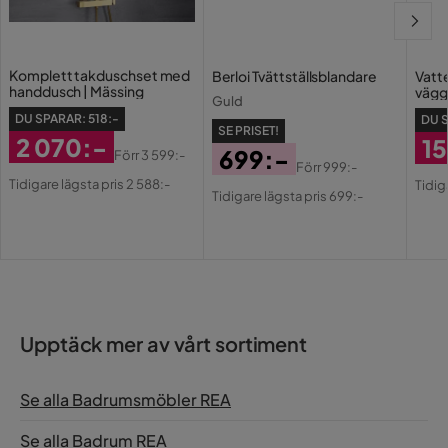
bottenventil (pop-up)
Färg
Natur,Vit
Komplett takduschset med
Berloi Tvättställsblandare
Vatt
handdusch | Mässing
vägg
Form
Rektangulär
Guld
DU SPARAR:
518:-
DU 
SE PRISET!
Ljuskälla ingår
Ja
2 070:-
1
699:-
Förr
3 599:-
Förr
999:-
Rabatterat
Original
Ra
Or
Mixer
Ja
Pris
Original
Tidigare lägsta pris 2 588:-
Tidig
Pris
Pris
Tidigare lägsta pris 699:-
Pri
Pri
Pris
Färgnamn
Träfärgad
Utseende
Modern
Ljuskälla
LED
Upptäck mer av vårt sortiment
Handfat
Ingår
Stil
Modern
Se alla Badrumsmöbler REA
Bruk
Badrum
Se alla Badrum REA