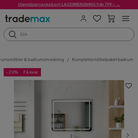
Utemöblerna ska bort! LAGERRENSNING från 799:– →
rumsmöbler & badrumsinredning
Kompletta möbelpaket badrum
-20%
Få kvar