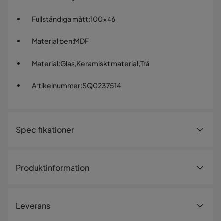
Fullständiga mått
:
100x46
Material ben
:
MDF
Material
:
Glas,Keramiskt material,Trä
Artikelnummer
:
SQ0237514
Specifikationer
Artikelnummer:
SQ0237514
Produktinformation
Storlek
Höjd
46 cm
Komplett Badrumsmöbelset med LED-
Leverans
spegel och Keramisk Tvättställ
Fullständiga mått
100x46