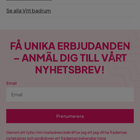
Se alla Vitt badrum
Serie
Milan
Mjukstängning
Ja
Låda
Ja
FÅ UNIKA ERBJUDANDEN
– ANMÄL DIG TILL VÅRT
NYHETSBREV!
Email
Prenumerera
Genom att fylla i min mailadress bekräftar jag att jag vill ha Trademax
nyhetsbrev och godkänner att Trademax behandlar mina