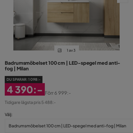
1 av 3
Badrumsmöbelset 100 cm | LED-spegel med anti-
fog | Milan
DU SPARAR:
1 098:-
4 390:-
Förr
6 999:-
Rabatterat
Original
Tidigare lägsta pris 5 488:-
Pris
Pris
Välj
:
Badrumsmöbelset 100 cm | LED-spegel med anti-fog | Milan