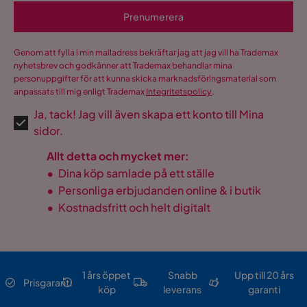
Prenumerera
Genom att fylla i min mailadress bekräftar jag att jag vill ha Trademax
nyhetsbrev och godkänner att Trademax behandlar mina
personuppgifter för att kunna skicka marknadsföringsmaterial som
anpassats till mig enligt Trademax
Integritetspolicy
.
Ja, tack! Jag vill även skapa ett konto till Mina
sidor.
Allt detta och mycket mer:
•
Dina köp samlade på ett ställe
•
Personliga erbjudanden online & i butik
•
Kostnadsfritt och helt digitalt
1 års öppet
Snabb
Upp till 20 års
Prisgaranti
köp
leverans
garanti