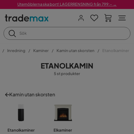
Utemöblerna ska bort! LAGERRENSNING från 799:– →
Inredning
Kaminer
Kamin utan skorsten
Etanolkaminer
ETANOLKAMIN
5 st produkter
Kamin utan skorsten
Etanolkaminer
Elkaminer