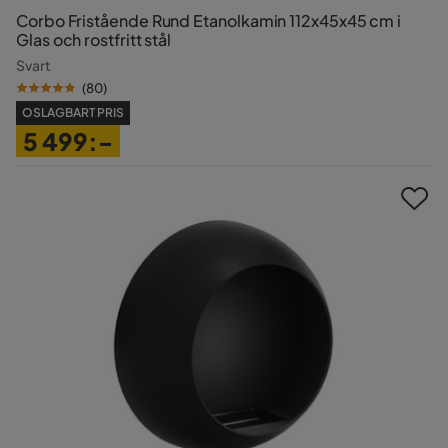
Corbo Fristående Rund Etanolkamin 112x45x45 cm i
Glas och rostfritt stål
Svart
(
80
)
OSLAGBART PRIS
5 499:-
Pris