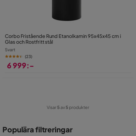
Corbo Fristående Rund Etanolkamin 95x45x45 cm i
Glas och Rostfritt stål
Svart
(
23
)
6 999:-
Pris
Visar
5
av
5
produkter
Populära filtreringar