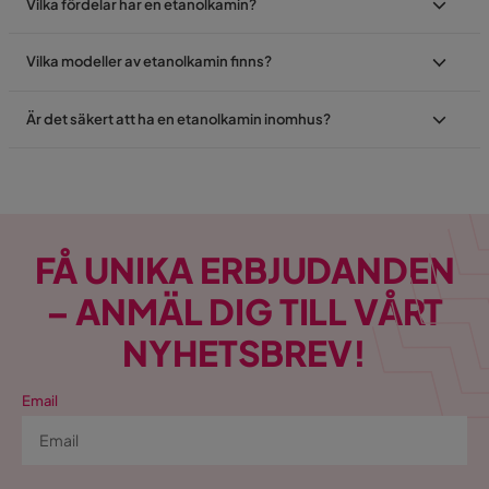
Vilka fördelar har en etanolkamin?
Vilka modeller av etanolkamin finns?
Är det säkert att ha en etanolkamin inomhus?
FÅ UNIKA ERBJUDANDEN
– ANMÄL DIG TILL VÅRT
NYHETSBREV!
Email