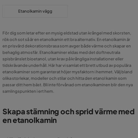
Etanolkamin vägg
För dig som letar efter en mysig eldstad utan krångel med skorsten,
rök och sot så är en etanolkamin ett bra alternativ. En etanolkamin är
en prisvärd dekorationsbrasa som avger både värme och skapar en
behaglig atmosfär. Etanolkaminer eldas med det doftneutrala
spisbränslet bioetanol, utan krav på krångliga installationer eller
tidskrävande underhåll. Här har vi samlat ett brett utbud av populära
etanolkaminer som garanterat höjer mysfaktorn i hemmet. Välj bland
olika storlekar, modeller och stilar och hitta den etanol kamin som
passar ditt hem bäst. Bli inte förvånad om etanolkaminen blir den nya
samlingspunkten i ert hem.
Skapa stämning och sprid värme med
en etanolkamin