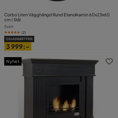
Corbo Liten Vägghängd Rund Etanolkamin 60x23x60
cm i Stål
Svart
(
2
)
OSLAGBART PRIS
3 999:-
Pris
Nyhet