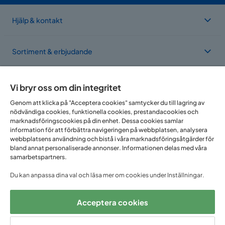
Hjälp & kontakt
Sortiment & erbjudande
Om Trademax
Vi bryr oss om din integritet
Genom att klicka på "Acceptera cookies" samtycker du till lagring av
nödvändiga cookies, funktionella cookies, prestandacookies och
Vi finns i flera länder
marknadsföringscookies på din enhet. Dessa cookies samlar
information för att förbättra navigeringen på webbplatsen, analysera
webbplatsens användning och bistå i våra marknadsföringsåtgärder för
bland annat personaliserade annonser. Informationen delas med våra
samarbetspartners.
Du kan anpassa dina val och läsa mer om cookies under Inställningar.
Acceptera cookies
Följ oss på: