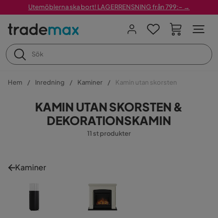
Utemöblerna ska bort! LAGERRENSNING från 799:– →
Hem
Inredning
Kaminer
Kamin utan skorsten
KAMIN UTAN SKORSTEN &
DEKORATIONSKAMIN
11 st produkter
Kaminer