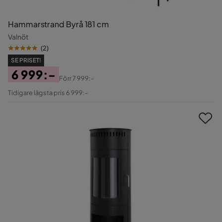
Hammarstrand Byrå 181 cm
Valnöt
(
2
)
SE PRISET!
6 999:-
Förr
7 999:-
Pris
Original
Tidigare lägsta pris 6 999:-
Pris