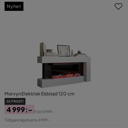
Nyhet
Morvyn Elektrisk Eldstad 120 cm
SE PRISET!
4 999:-
Förr
5 999:-
Pris
Original
Tidigare lägsta pris 4 999:-
Pris