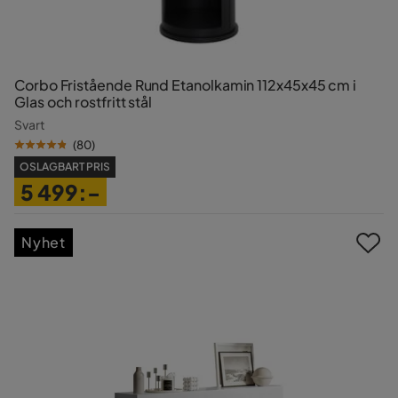
Corbo Fristående Rund Etanolkamin 112x45x45 cm i
Glas och rostfritt stål
Svart
(
80
)
OSLAGBART PRIS
5 499:-
Pris
Nyhet