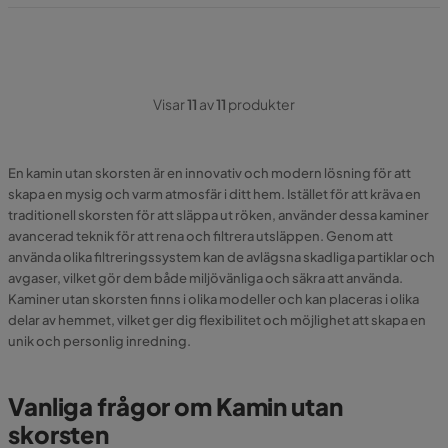
Visar
11
av
11
produkter
En kamin utan skorsten är en innovativ och modern lösning för att
skapa en mysig och varm atmosfär i ditt hem. Istället för att kräva en
traditionell skorsten för att släppa ut röken, använder dessa kaminer
avancerad teknik för att rena och filtrera utsläppen. Genom att
använda olika filtreringssystem kan de avlägsna skadliga partiklar och
avgaser, vilket gör dem både miljövänliga och säkra att använda.
Kaminer utan skorsten finns i olika modeller och kan placeras i olika
delar av hemmet, vilket ger dig flexibilitet och möjlighet att skapa en
unik och personlig inredning.
Vanliga frågor om Kamin utan
skorsten