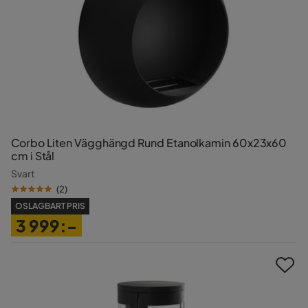
Corbo Liten Vägghängd Rund Etanolkamin 60x23x60
cm i Stål
Svart
(
2
)
OSLAGBART PRIS
3 999:-
Pris