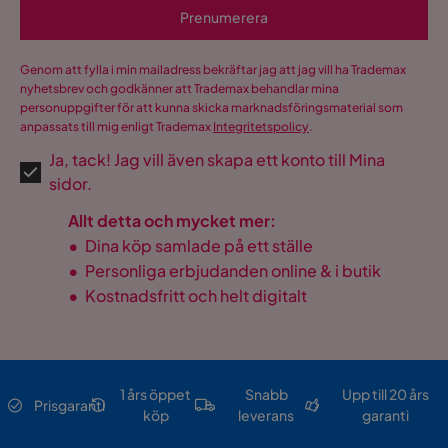
Prenumerera
Genom att fylla i min mailadress bekräftar jag att jag vill ha Trademax
nyhetsbrev och godkänner att Trademax behandlar mina
personuppgifter för att kunna skicka marknadsföringsmaterial som
anpassats till mig enligt Trademax
Integritetspolicy
.
Ja, tack! Jag vill även skapa ett konto till Mina
sidor.
Allt detta och mycket mer:
•
Dina köp samlade på ett ställe
•
Personliga erbjudanden online & i butik
•
Kostnadsfritt och helt digitalt
1 års öppet
Snabb
Upp till 20 års
Prisgaranti
köp
leverans
garanti