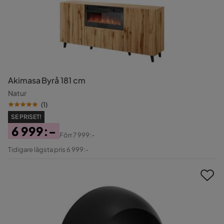
Akimasa Byrå 181 cm
Natur
(
1
)
SE PRISET!
6 999:-
Förr
7 999:-
Pris
Original
Tidigare lägsta pris 6 999:-
Pris