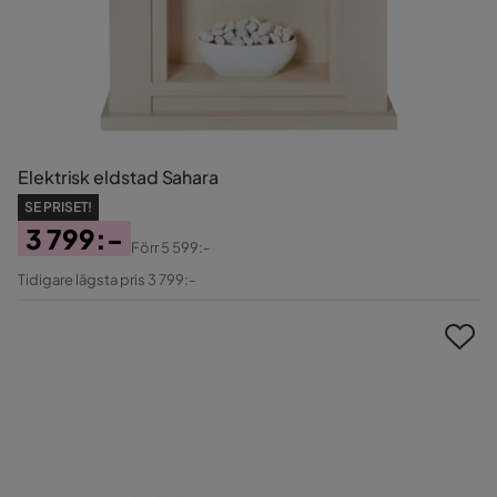
Elektrisk eldstad Sahara
SE PRISET!
3 799:-
Förr
5 599:-
Pris
Original
Tidigare lägsta pris 3 799:-
Pris