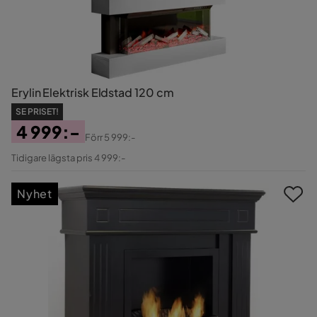
Erylin Elektrisk Eldstad 120 cm
SE PRISET!
4 999:-
Förr
5 999:-
Pris
Original
Tidigare lägsta pris 4 999:-
Pris
Nyhet