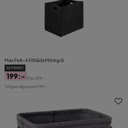
Max Felt-4 Filtlåda Mörkgrå
SE PRISET!
199:-
Förr
299:-
Pris
Original
Tidigare lägsta pris 199:-
Pris