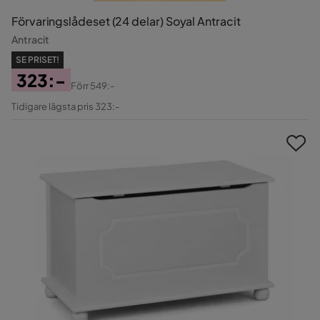
Förvaringslådeset (24 delar) Soyal Antracit
Antracit
SE PRISET!
323:-
Förr
549:-
Pris
Original
Tidigare lägsta pris 323:-
Pris