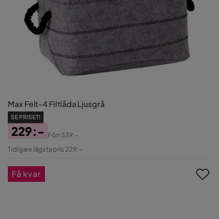
Max Felt-4 Filtlåda Ljusgrå
SE PRISET!
229:-
Förr
339:-
Pris
Original
Tidigare lägsta pris 229:-
Pris
Få kvar