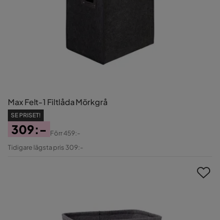
Max Felt-1 Filtlåda Mörkgrå
SE PRISET!
309:-
Förr
459:-
Pris
Original
Tidigare lägsta pris 309:-
Pris