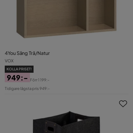
4You Säng Trä/Natur
VOX
KOLLA PRISET!
949:-
Förr
1 199:-
Pris
Original
Tidigare lägsta pris 949:-
Pris