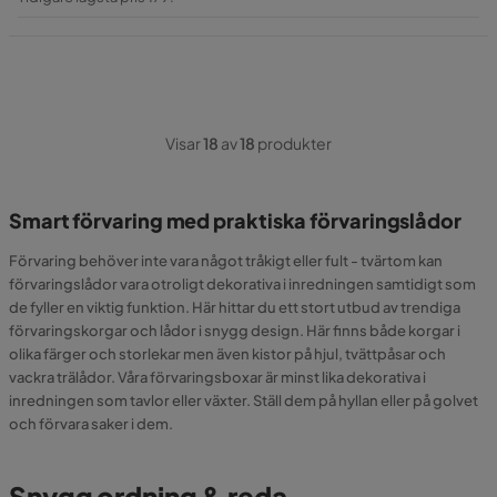
Pris
Visar
18
av
18
produkter
Smart förvaring med praktiska förvaringslådor
Förvaring behöver inte vara något tråkigt eller fult - tvärtom kan
förvaringslådor vara otroligt dekorativa i inredningen samtidigt som
de fyller en viktig funktion. Här hittar du ett stort utbud av trendiga
förvaringskorgar och lådor i snygg design. Här finns både korgar i
olika färger och storlekar men även kistor på hjul, tvättpåsar och
vackra trälådor. Våra förvaringsboxar är minst lika dekorativa i
inredningen som tavlor eller växter. Ställ dem på hyllan eller på golvet
och förvara saker i dem.
Snygg ordning & reda