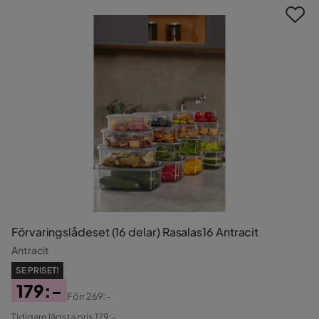
Förvaringslådeset (16 delar) Rasalas16 Antracit
Antracit
SE PRISET!
179:-
Förr
269:-
Pris
Original
Tidigare lägsta pris 179:-