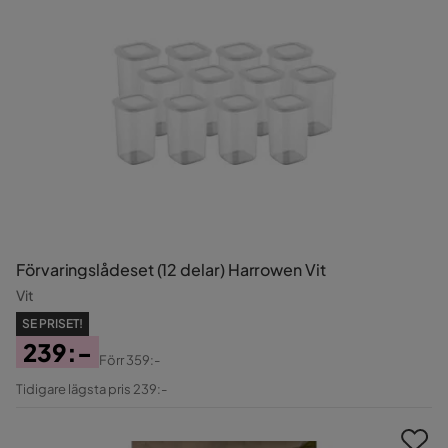
Förvaringslådeset (12 delar) Harrowen Vit
Vit
SE PRISET!
239:-
Förr
359:-
Pris
Original
Tidigare lägsta pris 239:-
Pris