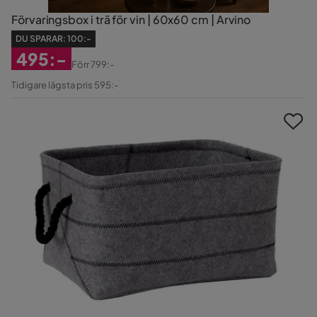
Förvaringsbox i trä för vin | 60x60 cm | Arvino
DU SPARAR:
100:-
495:-
Förr
799:-
Rabatterat
Original
Tidigare lägsta pris 595:-
Pris
Pris