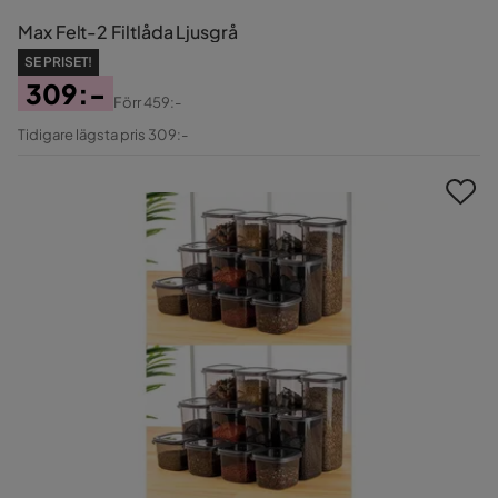
Max Felt-2 Filtlåda Ljusgrå
SE PRISET!
309:-
Förr
459:-
Pris
Original
Tidigare lägsta pris 309:-
Pris