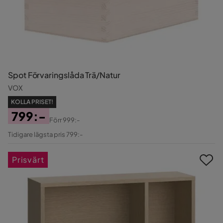
Spot Förvaringslåda Trä/Natur
VOX
KOLLA PRISET!
799:-
Förr
999:-
Pris
Original
Tidigare lägsta pris 799:-
Pris
Prisvärt