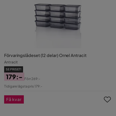
Förvaringslådeset (12 delar) Ornel Antracit
Antracit
SE PRISET!
179:-
Förr
269:-
Pris
Original
Tidigare lägsta pris 179:-
Pris
Få kvar