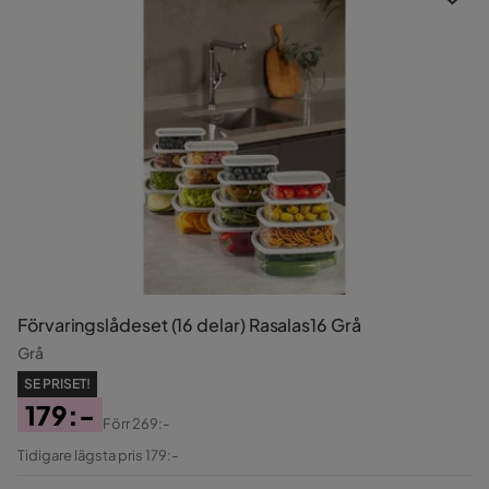
Förvaringslådeset (16 delar) Rasalas16 Grå
Grå
SE PRISET!
179:-
Förr
269:-
Pris
Original
Tidigare lägsta pris 179:-
Pris