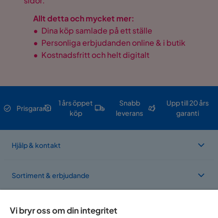
sidor.
Allt detta och mycket mer:
•
Dina köp samlade på ett ställe
•
Personliga erbjudanden online & i butik
•
Kostnadsfritt och helt digitalt
1 års öppet
Snabb
Upp till 20 års
Prisgaranti
köp
leverans
garanti
Hjälp & kontakt
Sortiment & erbjudande
Om Trademax
Vi bryr oss om din integritet