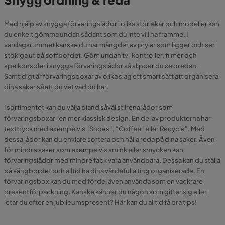
Med hjälp av snygga förvaringslådor i olika storlekar och modeller kan
du enkelt gömma undan sådant som du inte vill ha framme. I
vardagsrummet kanske du har mängder av prylar som ligger och ser
stökiga ut på soffbordet. Göm undan tv-kontroller, filmer och
spelkonsoler i snygga förvaringslådor så slipper du se oredan.
Samtidigt är förvaringsboxar av olika slag ett smart sätt att organisera
dina saker så att du vet vad du har.
I sortimentet kan du välja bland såväl stilrena lådor som
förvaringsboxar i en mer klassisk design. En del av produkterna har
texttryck med exempelvis "Shoes", "Coffee" eller Recycle". Med
dessa lådor kan du enklare sortera och hålla reda på dina saker. Även
för mindre saker som exempelvis smink eller smycken kan
förvaringslådor med mindre fack vara användbara. Dessa kan du ställa
på sängbordet och alltid ha dina värdefulla ting organiserade. En
förvaringsbox kan du med fördel även använda som en vackrare
presentförpackning. Kanske känner du någon som gifter sig eller
letar du efter en jubileumspresent? Här kan du alltid få bra tips!