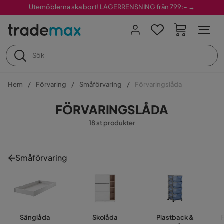
Utemöblerna ska bort! LAGERRENSNING från 799:– →
Hem
Förvaring
Småförvaring
Förvaringslåda
FÖRVARINGSLÅDA
18 st produkter
Småförvaring
Sänglåda
Skolåda
Plastback &