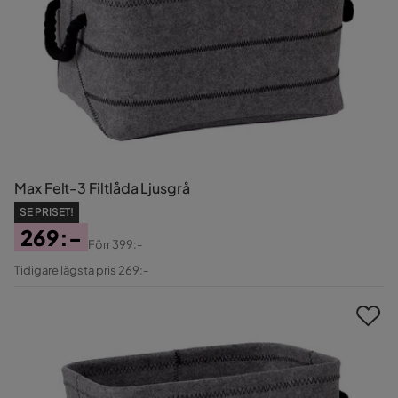
Max Felt-3 Filtlåda Ljusgrå
SE PRISET!
269:-
Förr
399:-
Pris
Original
Tidigare lägsta pris 269:-
Pris