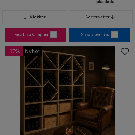
plastlåda
Sortera efter
Alla filter
Sortera efter
Visa bara Kampanj
Snabb leverans
-17%
Nyhet