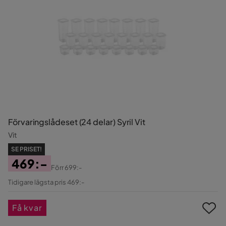
Förvaringslådeset (24 delar) Syril Vit
Vit
SE PRISET!
469:-
Förr
699:-
Pris
Original
Tidigare lägsta pris 469:-
Pris
Få kvar