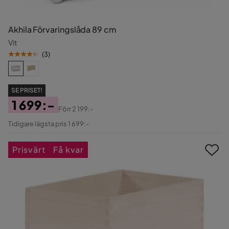
Akhila Förvaringslåda 89 cm
Vit
(
3
)
SE PRISET!
1 699:-
Förr
2 199:-
Pris
Original
Tidigare lägsta pris 1 699:-
Pris
Prisvärt
Få kvar