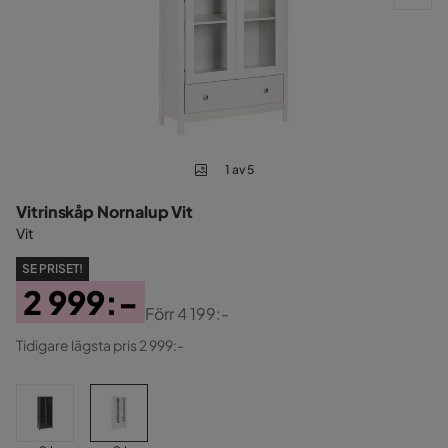
1 av 5
Vitrinskåp Nornalup Vit
Vit
SE PRISET!
2 999:-
Förr
4 199:-
Pris
Original
Tidigare lägsta pris 2 999:-
Pris