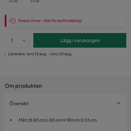
Pris
Pris
+
0 kr
+
0 kr
Endast 2 kvar - Risk för slutförsäljning!
Lägg i varukorgen
Leverans: tors 13 aug. - tors 20 aug.
Om produkten
Översikt
Mått
:
B:80 cm L:80 cm H:180 cm D:35 cm