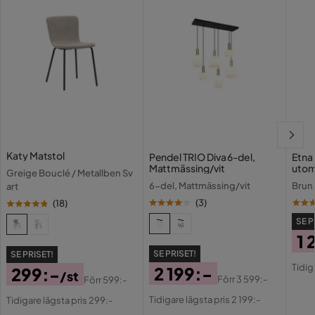
Katy Matstol
Pendel TRIO Diva 6-del,
Etna
Mattmässing/vit
utom
Greige Bouclé / Metallben Sv
kons
6-del, Mattmässing/vit
Brun
art
(
3
)
(
18
)
SE P
1 
SE PRISET!
SE PRISET!
Pri
Or
Tidig
2 199:-
299:-
/st
Pri
Förr
3 599:-
Förr
599:-
Pris
Original
Pris
Original
Tidigare lägsta pris 2 199:-
Tidigare lägsta pris 299:-
Pris
Pris