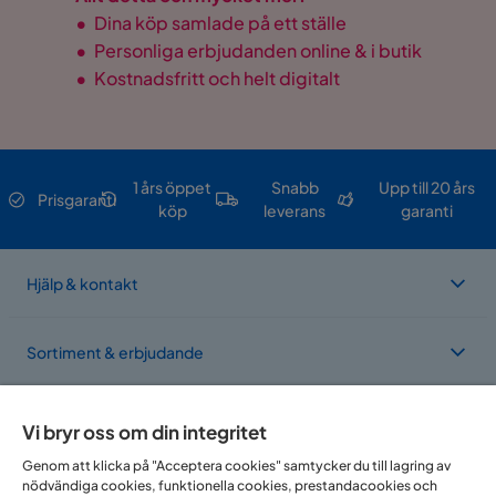
•
Dina köp samlade på ett ställe
•
Personliga erbjudanden online & i butik
•
Kostnadsfritt och helt digitalt
1 års öppet
Snabb
Upp till 20 års
Prisgaranti
köp
leverans
garanti
Hjälp & kontakt
Sortiment & erbjudande
Om Trademax
Vi bryr oss om din integritet
Genom att klicka på "Acceptera cookies" samtycker du till lagring av
nödvändiga cookies, funktionella cookies, prestandacookies och
Vi finns i flera länder