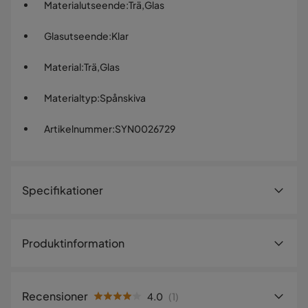
Materialutseende
:
Trä,Glas
Glasutseende
:
Klar
Material
:
Trä,Glas
Materialtyp
:
Spånskiva
Artikelnummer
:
SYN0026729
Specifikationer
Artikelnummer:
SYN0026729
Produktinformation
Storlek
Detta klassiska vitrinskåp kombinerar elegans och
Höjd
180 cm
funktionalitet, med en glasdörr som avslöjar fyra rymliga
Recensioner
4.0
(
1
)
hyllplan för att visa upp dina favoritföremål. En praktisk
Bredd
80 cm