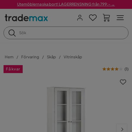
Utemöblerna ska bort! LAGERRENSNING från 799:– →
Hem
Förvaring
Skåp
Vitrinskåp
Få kvar
(
1
)