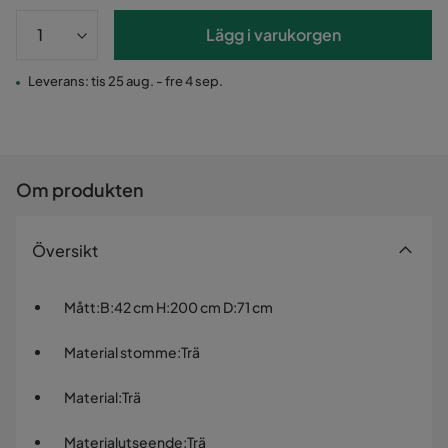
Lägg i varukorgen
Leverans: tis 25 aug. - fre 4 sep.
Om produkten
Översikt
Mått
:
B:42 cm H:200 cm D:71 cm
Material stomme
:
Trä
Material
:
Trä
Materialutseende
:
Trä