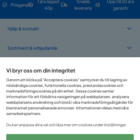
1 års öppet
Snabb
Upp till 20 års
Prisgaranti
köp
leverans
garanti
Hjälp & kontakt
Sortiment & erbjudande
Om Trademax
Vi bryr oss om din integritet
Genom att klicka på "Acceptera cookies" samtycker du till lagring av
nödvändiga cookies, funktionella cookies, prestandacookies och
Vi finns i flera länder
marknadsföringscookies på din enhet. Dessa cookies samlar
information för att förbättra navigeringen på webbplatsen, analysera
webbplatsens användning och bistå i våra marknadsföringsåtgärder för
bland annat personaliserade annonser. Informationen delas med våra
samarbetspartners.
Du kan anpassa dina val och läsa mer om cookies under Inställningar.