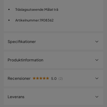
Träslagsutseende
:
Målat trä
Artikelnummer
:
1908362
Specifikationer
Artikelnummer:
1908362
Produktinformation
Storlek
Höjd
200 cm
Recensioner
5.0
(
2
)
Bredd
42 cm
5.0
5
☆
Djup
71 cm
4
☆
Leverans
3
☆
2
☆
Antal
1
☆
2 betyg