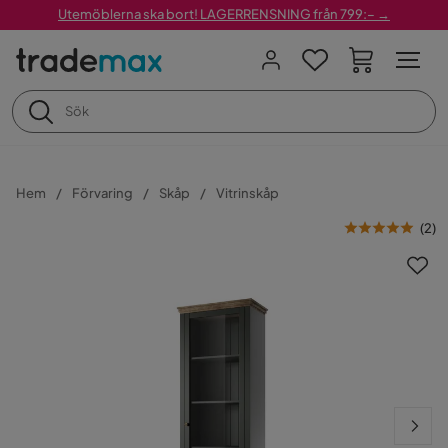
Utemöblerna ska bort! LAGERRENSNING från 799:– →
Hem
Förvaring
Skåp
Vitrinskåp
(
2
)