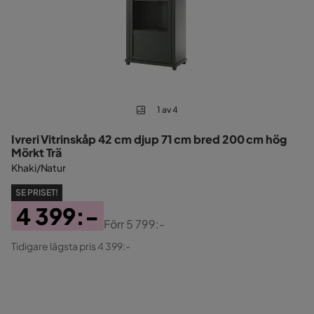
1 av 4
Ivreri Vitrinskåp 42 cm djup 71 cm bred 200 cm hög
Mörkt Trä
Khaki/Natur
SE PRISET!
4 399:-
Förr
5 799:-
Pris
Original
Tidigare lägsta pris 4 399:-
Pris