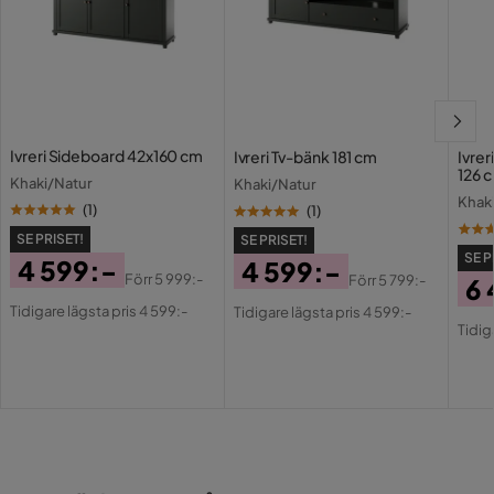
Ivreri Sideboard 42x160 cm
Ivreri Tv-bänk 181 cm
Ivrer
126 
Khaki/Natur
Khaki/Natur
Mörk
Khak
(
1
)
(
1
)
SE PRISET!
SE PRISET!
SE P
4 599:-
4 599:-
Förr
5 999:-
Förr
5 799:-
6 
Pris
Original
Pris
Original
Tidigare lägsta pris 4 599:-
Tidigare lägsta pris 4 599:-
Pri
Or
Pris
Pris
Tidig
Pri