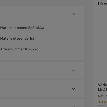
Likn
Material stomme
:
Spånskiva
Materialutseende
:
Trä
Artikelnummer
:
1098226
Veria
LED 
djup
Natur
hög 