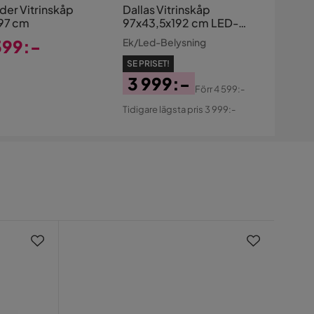
der Vitrinskåp
Dallas Vitrinskåp
97 cm
97x43,5x192 cm LED-
belysning
399:-
Ek/Led-Belysning
s
SE PRISET!
3 999:-
Förr
4 599:-
Pris
Original
Tidigare lägsta pris 3 999:-
Pris