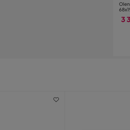
Olen
68x1
3 
Pri
d med köpet.