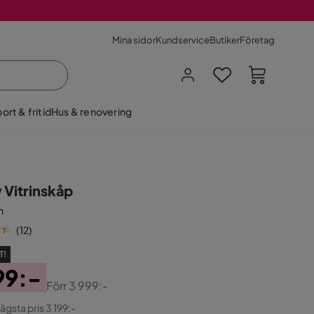
Mina sidor
Kundservice
Butiker
Företag
ort & fritid
Hus & renovering
 Vitrinskåp
n
(
12
)
T!
99:-
Förr
3 999:-
ginal
lägsta pris 3 199:-