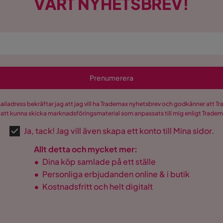
VÅRT NYHETSBREV!
Prenumerera
mailadress bekräftar jag att jag vill ha Trademax nyhetsbrev och godkänner att 
 att kunna skicka marknadsföringsmaterial som anpassats till mig enligt Trade
Ja, tack! Jag vill även skapa ett konto till Mina sidor.
Allt detta och mycket mer:
•
Dina köp samlade på ett ställe
•
Personliga erbjudanden online & i butik
•
Kostnadsfritt och helt digitalt