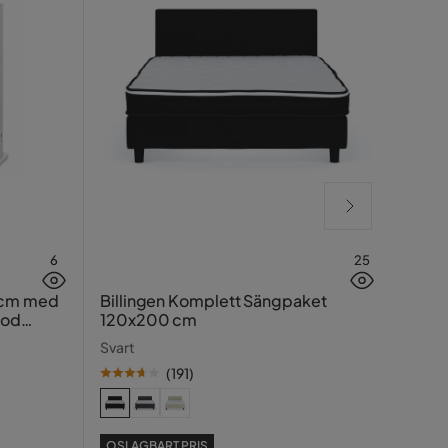
6
25
Lucy
 cm med
Billingen Komplett Sängpaket
ood
120x200 cm
Greig
Svart
(
191
)
SE PR
OSLAGBART PRIS