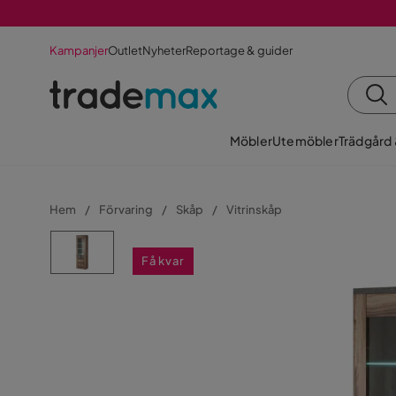
Kampanjer
Outlet
Nyheter
Reportage & guider
Möbler
Utemöbler
Trädgård
Hem
Förvaring
Skåp
Vitrinskåp
Få kvar