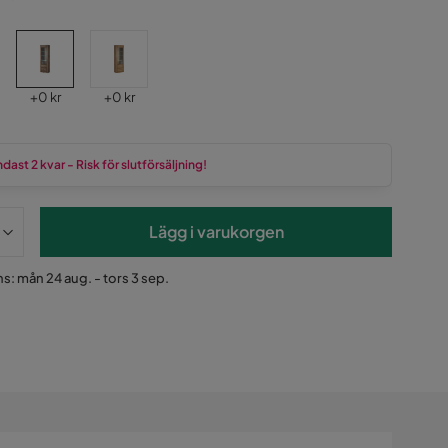
Pris
Pris
+
0 kr
+
0 kr
dast 2 kvar - Risk för slutförsäljning!
Lägg i varukorgen
s: mån 24 aug. - tors 3 sep.