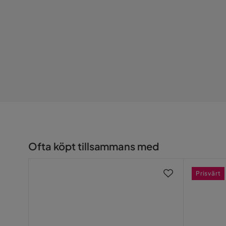
Stil
Tidlös
Claudia-Sara M
•
4 år sedan
CM
Serie
Larona
Vackert på kvällar särskild, ljuset.
Eva
•
4 år sedan
E
Lantlig design, men känns ändå modernt. Nöj
Ofta köpt tillsammans med
Jerí S
•
5 år sedan
JS
Prisvärt
Fin möbel men aningen tuff att skriva ihop.
Carita S
•
5 år sedan
CS