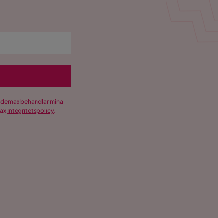
Trademax behandlar mina
max
Integritetspolicy
.