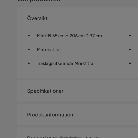
Översikt
Mått
:
B:65 cm H:206 cm D:37 cm
Material
:
Trä
Träslagsutseende
:
Mörkt trä
Specifikationer
Artikelnummer:
1098226
Produktinformation
Storlek
Höjd
206 cm