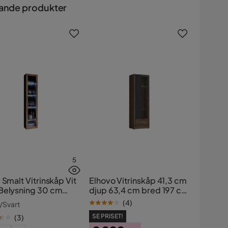
ande produkter
5
 Smalt Vitrinskåp Vit
Elhovo Vitrinskåp 41,3 cm
Belysning 30 cm
djup 63,4 cm bred 197 cm
 40 cm bred 180 cm
hög hög Mörkt Trä
(
4
)
/Svart
Mörkt Trä Glas
SE PRISET!
(
3
)