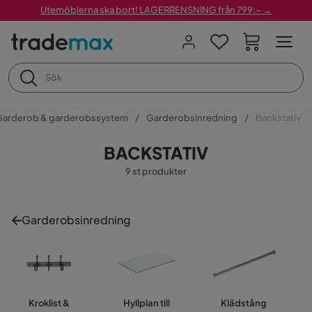
Utemöblerna ska bort! LAGERRENSNING från 799:– →
Garderob & garderobssystem
Garderobsinredning
Backstativ
BACKSTATIV
9 st produkter
Garderobsinredning
Kroklist &
Hyllplan till
Klädstång