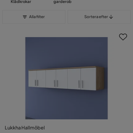
Klädkrokar
garderob
Sortera efter
Alla filter
Sortera efter
Lukkha Hallmöbel