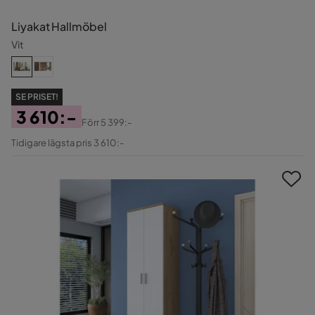
Liyakat Hallmöbel
Vit
SE PRISET!
3 610:-
Förr
5 399:-
Pris
Original
Tidigare lägsta pris 3 610:-
Pris