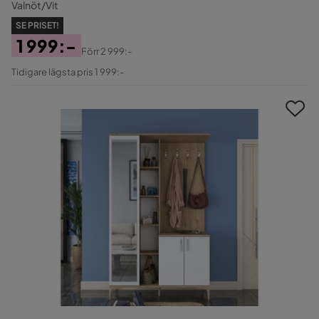
Valnöt/Vit
SE PRISET!
1 999:-
Förr
2 999:-
Pris
Original
Tidigare lägsta pris 1 999:-
Pris