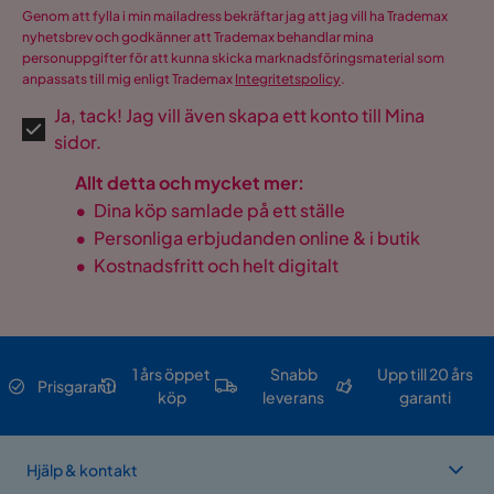
Genom att fylla i min mailadress bekräftar jag att jag vill ha Trademax
nyhetsbrev och godkänner att Trademax behandlar mina
personuppgifter för att kunna skicka marknadsföringsmaterial som
anpassats till mig enligt Trademax
Integritetspolicy
.
Ja, tack! Jag vill även skapa ett konto till Mina
sidor.
Allt detta och mycket mer:
•
Dina köp samlade på ett ställe
•
Personliga erbjudanden online & i butik
•
Kostnadsfritt och helt digitalt
1 års öppet
Snabb
Upp till 20 års
Prisgaranti
köp
leverans
garanti
Hjälp & kontakt