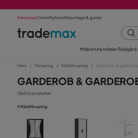
Kampanjer
Outlet
Nyheter
Reportage & guider
Möbler
Utemöbler
Trädgård
Hem
Förvaring
Klädförvaring
Garderob & gardero
GARDEROB & GARDERO
1360 st produkter
Klädförvaring