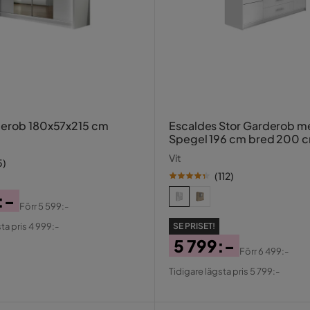
derob 180x57x215 cm
Escaldes Stor Garderob m
Spegel 196 cm bred 200 
Vit
5
)
(
112
)
:-
Förr
5 599:-
al
ta pris 4 999:-
SE PRISET!
5 799:-
Förr
6 499:-
Pris
Original
Tidigare lägsta pris 5 799:-
Pris