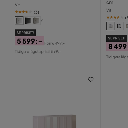
cm
Vit
Vit
(
3
)
(
+1
SE PRISET!
SE PRISET!
5 599:-
Förr
6 499:-
8 499
Pris
Original
Tidigare lägsta pris 5 599:-
Pris
Origin
Pris
Tidigare lägs
Pris