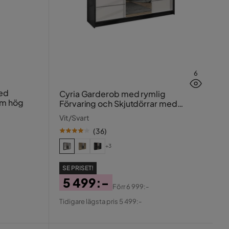
6
ed
Cyria Garderob med rymlig
cm hög
Förvaring och Skjutdörrar med
Spegel 200x215 cm
Vit/Svart
(
36
)
+3
SE PRISET!
5 499:-
Förr
6 999:-
Pris
Original
Tidigare lägsta pris 5 499:-
Pris