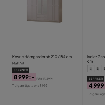
Kovric Hörngarderob 210x184 cm
Isolaz Ga
cm
Matt Vit
SE PRISET!
8 999:-
Förr
13 499:-
SE PRISET!
Pris
Original
4 999
Tidigare lägsta pris 8 999:-
Pris
Pris
Origin
Tidigare lägs
Pris