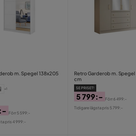
rderob m. Spegel 138x205
Retro Garderob m. Spegel
cm
SE PRISET!
+1
5 799:-
Förr
6 499:-
Pris
Original
Tidigare lägsta pris 5 799:-
:-
Pris
Förr
5 599:-
al
ta pris 4 999:-