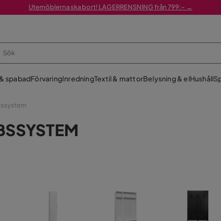
Utemöblerna ska bort! LAGERRENSNING från 799:– →
 & spabad
Förvaring
Inredning
Textil & mattor
Belysning & el
Hushåll
Sp
bssystem
BSSYSTEM