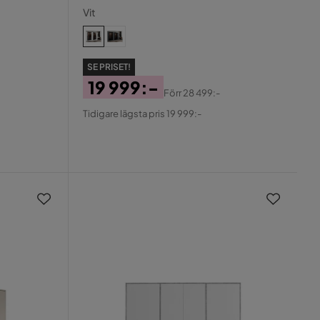
Vit
SE PRISET!
19 999:-
Förr
28 499:-
Pris
Original
Tidigare lägsta pris 19 999:-
Pris