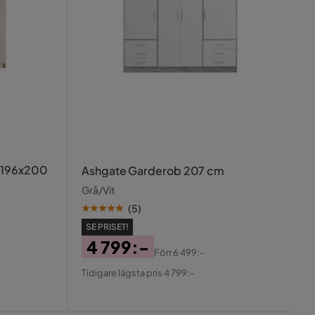
 196x200
Ashgate Garderob 207 cm
Grå/Vit
(
5
)
SE PRISET!
4 799:-
Förr
6 499:-
Pris
Original
Tidigare lägsta pris 4 799:-
Pris