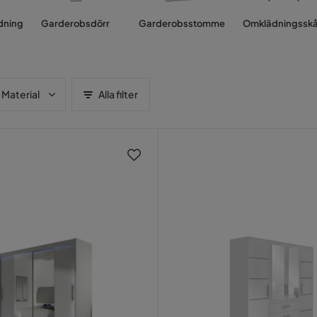
dning
Garderobsdörr
Garderobsstomme
Omklädningssk
Material
Alla filter