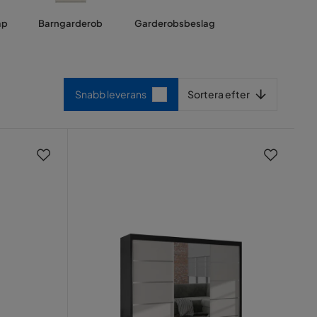
åp
Barngarderob
Garderobsbeslag
Sortera efter
Snabb leverans
Sortera efter