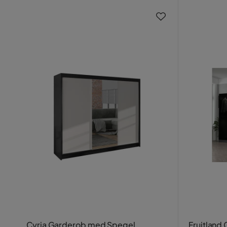
Cyria Garderob med Spegel
Fruitland