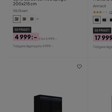
200x215 cm
Antracit
Vit/Svart
(
+3
SE PRISET!
SE PRISET!
4 999:-
17 99
Förr
5 999:-
Pris
Original
Pris
Origin
Tidigare lägsta pris 4 999:-
Tidigare lägs
Pris
Pris