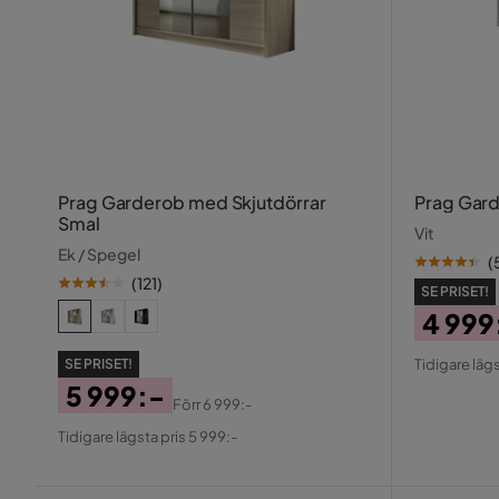
Prag Garderob med Skjutdörrar
Prag Gar
Smal
Vit
Ek / Spegel
(
(
121
)
SE PRISET!
4 999
Pris
Origin
SE PRISET!
Tidigare lägs
Pris
5 999:-
Förr
6 999:-
Pris
Original
Tidigare lägsta pris 5 999:-
Pris