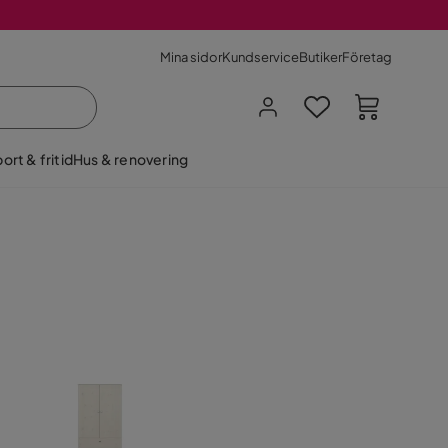
Mina sidor
Kundservice
Butiker
Företag
ort & fritid
Hus & renovering