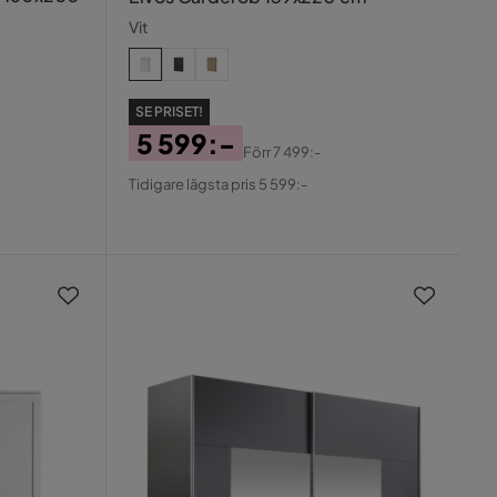
Vit
SE PRISET!
5 599:-
Förr
7 499:-
Pris
Original
Tidigare lägsta pris 5 599:-
Pris