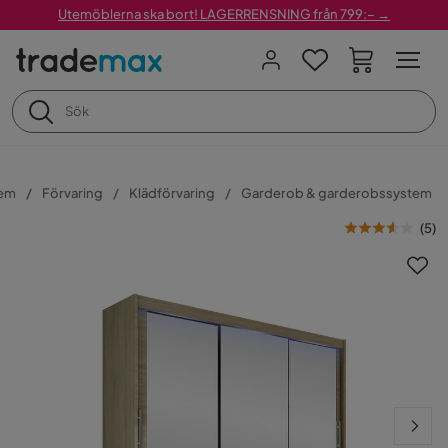
Utemöblerna ska bort! LAGERRENSNING från 799:– →
em
Förvaring
Klädförvaring
Garderob & garderobssystem
(
5
)