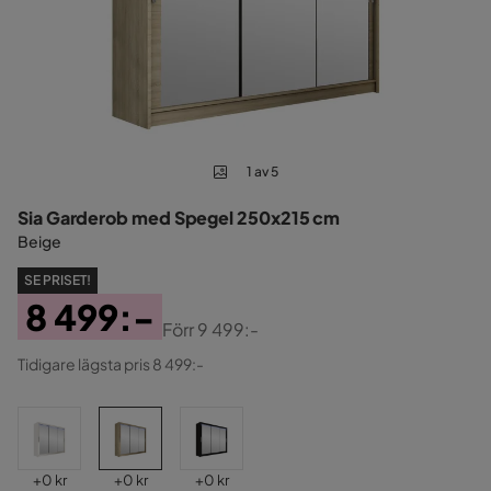
1 av 5
Sia Garderob med Spegel 250x215 cm
Beige
SE PRISET!
8 499:-
Förr
9 499:-
Pris
Original
Tidigare lägsta pris 8 499:-
Pris
Pris
Pris
Pris
+
0 kr
+
0 kr
+
0 kr