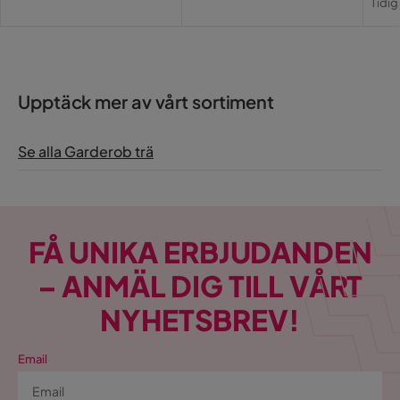
Pris
Tidig
Pri
Upptäck mer av vårt sortiment
Se alla Garderob trä
FÅ UNIKA ERBJUDANDEN
– ANMÄL DIG TILL VÅRT
NYHETSBREV!
Email