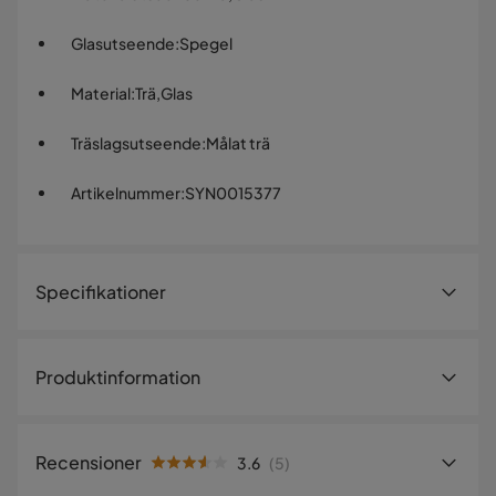
Glasutseende
:
Spegel
Material
:
Trä,Glas
Träslagsutseende
:
Målat trä
Artikelnummer
:
SYN0015377
Specifikationer
Artikelnummer:
SYN0015377
Produktinformation
Storlek
Höjd
215 cm
Recensioner
3.6
(
5
)
Bredd
250 cm