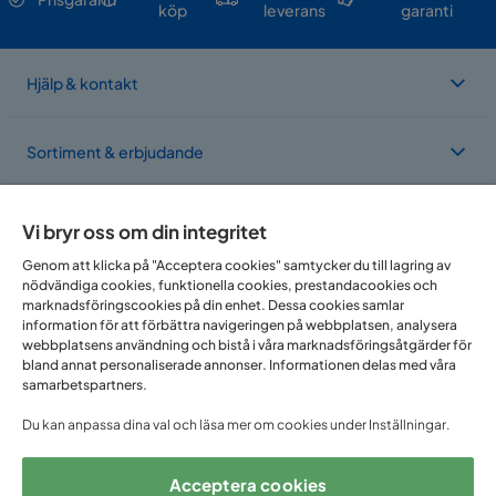
köp
leverans
garanti
Hjälp & kontakt
Sortiment & erbjudande
Om Trademax
Vi bryr oss om din integritet
Genom att klicka på "Acceptera cookies" samtycker du till lagring av
nödvändiga cookies, funktionella cookies, prestandacookies och
Vi finns i flera länder
marknadsföringscookies på din enhet. Dessa cookies samlar
information för att förbättra navigeringen på webbplatsen, analysera
webbplatsens användning och bistå i våra marknadsföringsåtgärder för
bland annat personaliserade annonser. Informationen delas med våra
samarbetspartners.
Du kan anpassa dina val och läsa mer om cookies under Inställningar.
Acceptera cookies