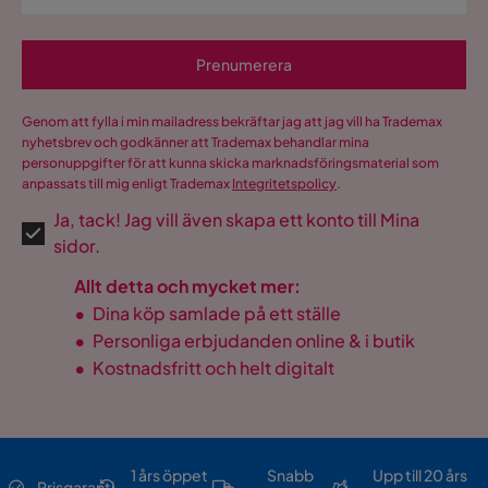
Prenumerera
Genom att fylla i min mailadress bekräftar jag att jag vill ha Trademax
nyhetsbrev och godkänner att Trademax behandlar mina
personuppgifter för att kunna skicka marknadsföringsmaterial som
anpassats till mig enligt Trademax
Integritetspolicy
.
Ja, tack! Jag vill även skapa ett konto till Mina
sidor.
Allt detta och mycket mer:
•
Dina köp samlade på ett ställe
•
Personliga erbjudanden online & i butik
•
Kostnadsfritt och helt digitalt
1 års öppet
Snabb
Upp till 20 års
Prisgaranti