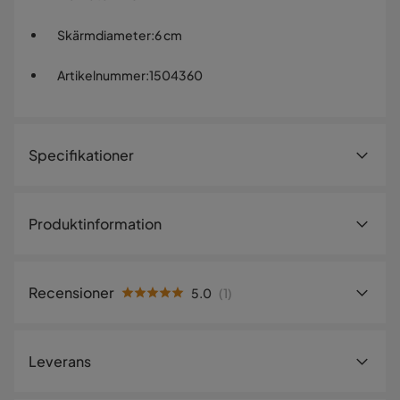
Skärmdiameter
:
6 cm
Artikelnummer
:
1504360
Specifikationer
Artikelnummer:
1504360
Produktinformation
Storlek
Kabellängd
150 cm
Recensioner
5.0
(
1
)
Höjd
45 cm
5.0
5
☆
Diameter
12 cm
4
☆
Leverans
3
☆
2
☆
Skärmdiameter
6 cm
1
☆
1 betyg