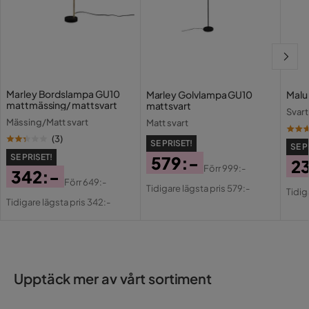
Energimärkning
Ja
Marley Bordslampa GU10
Marley Golvlampa GU10
Malu
mattmässing/ mattsvart
mattsvart
Svart
Mässing/Matt svart
Matt svart
(
3
)
SE PRISET!
SE P
SE PRISET!
579:-
23
Förr
999:-
342:-
Pris
Original
Pri
Or
Förr
649:-
Tidigare lägsta pris 579:-
Pris
Original
Tidig
Pris
Pri
Tidigare lägsta pris 342:-
Pris
Upptäck mer av vårt sortiment