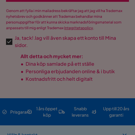
Genom att fylla i min mailadress bekräftar jag att jag vill ha Trademax
nyhetsbrev och godkänner att Trademax behandlar mina
personuppgifter för att kunna skicka marknadsföringsmaterial som
anpassats till mig enligt Trademax
Integritetspolicy
.
Ja, tack! Jag vill även skapa ett konto till Mina
sidor.
Allt detta och mycket mer:
•
Dina köp samlade på ett ställe
•
Personliga erbjudanden online & i butik
•
Kostnadsfritt och helt digitalt
1 års öppet
Snabb
Upp till 20 års
Prisgaranti
köp
leverans
garanti
Hjälp & kontakt