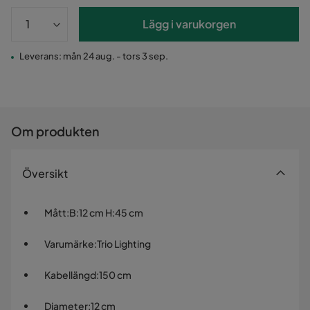
Lägg i varukorgen
Leverans: mån 24 aug. - tors 3 sep.
Om produkten
Översikt
Mått
:
B:12 cm H:45 cm
Varumärke
:
Trio Lighting
Kabellängd
:
150 cm
Diameter
:
12 cm