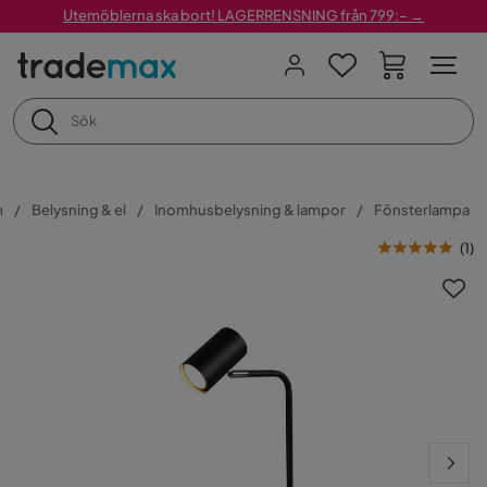
Utemöblerna ska bort! LAGERRENSNING från 799:– →
m
Belysning & el
Inomhusbelysning & lampor
Fönsterlampa
(
1
)