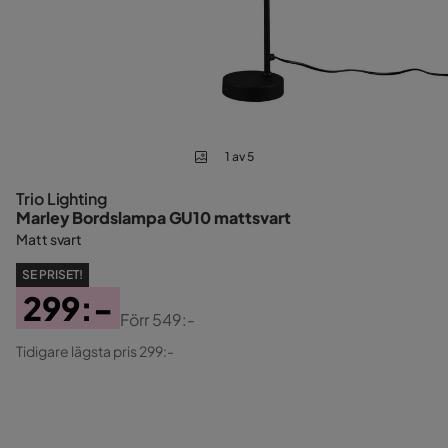
1 av 5
Trio Lighting
Marley Bordslampa GU10 mattsvart
Matt svart
SE PRISET!
299:-
Förr
549:-
Pris
Original
Tidigare lägsta pris 299:-
Pris