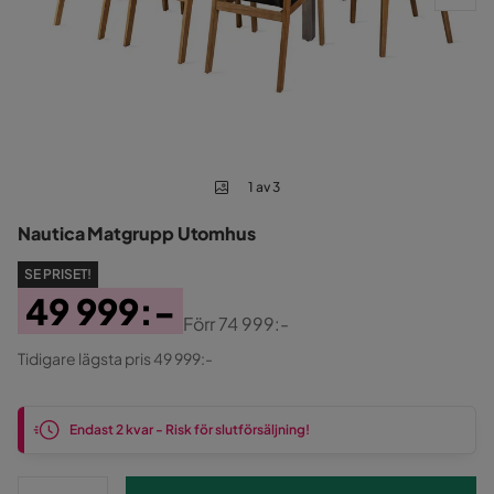
1 av 3
Nautica Matgrupp Utomhus
SE PRISET!
49 999:-
Förr
74 999:-
Pris
Original
Tidigare lägsta pris 49 999:-
Pris
Endast 2 kvar - Risk för slutförsäljning!