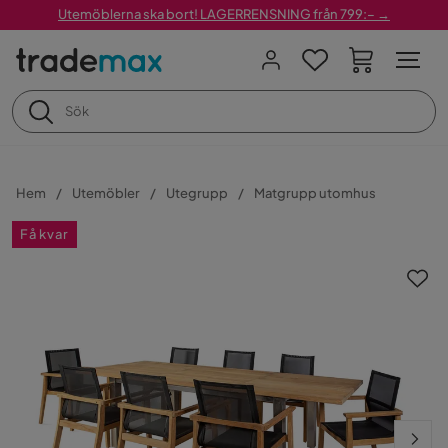
Utemöblerna ska bort! LAGERRENSNING från 799:– →
Hem
Utemöbler
Utegrupp
Matgrupp utomhus
Få kvar