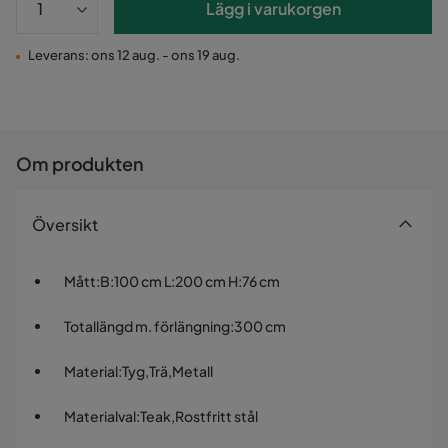
Lägg i varukorgen
Leverans: ons 12 aug. - ons 19 aug.
Om produkten
Översikt
Mått
:
B:100 cm L:200 cm H:76 cm
Totallängd m. förlängning
:
300 cm
Material
:
Tyg,Trä,Metall
Materialval
:
Teak,Rostfritt stål