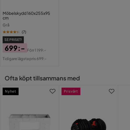
Möbelskydd 160x255x95
cm
Grå
(
7
)
SE PRISET!
699:-
Förr
1 199:-
Pris
Original
Tidigare lägsta pris 699:-
Pris
Ofta köpt tillsammans med
Nyhet
Prisvärt