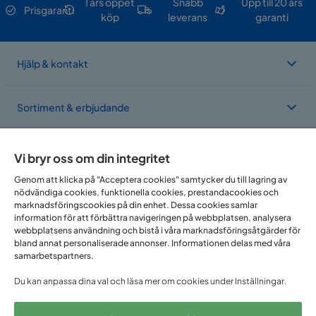
1 års öppet
Snabb
Upp till 20 års
Prisgaranti
köp
leverans
garanti
Hjälp & kontakt
Sortiment & erbjudande
Om Trademax
Vi bryr oss om din integritet
Genom att klicka på "Acceptera cookies" samtycker du till lagring av
nödvändiga cookies, funktionella cookies, prestandacookies och
Vi finns i flera länder
marknadsföringscookies på din enhet. Dessa cookies samlar
information för att förbättra navigeringen på webbplatsen, analysera
webbplatsens användning och bistå i våra marknadsföringsåtgärder för
bland annat personaliserade annonser. Informationen delas med våra
samarbetspartners.
Du kan anpassa dina val och läsa mer om cookies under Inställningar.