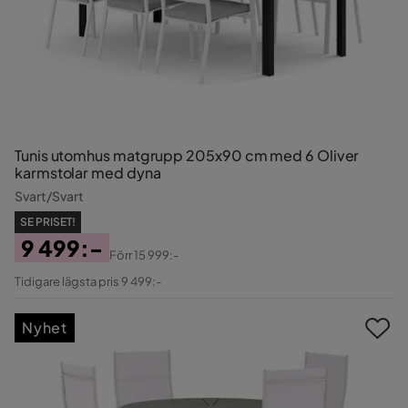
Tunis utomhus matgrupp 205x90 cm med 6 Oliver
karmstolar med dyna
Svart/Svart
SE PRISET!
9 499:-
Förr
15 999:-
Pris
Original
Tidigare lägsta pris 9 499:-
Pris
Nyhet