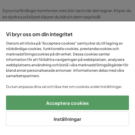
Dynorna förlänger komforten men bör tas in när det regnar. Köper du
en dynbox på köpet slipper du bära in dem varje kväll.
Vill du ha mer inspiration och tips kring hur du möblerar och inreder
Vi bryr oss om din integritet
din uteplats? Vi har samlat idéer och favoriter i vår guide om
inspiration och tips för uteplatsen.
Genom att klicka på "Acceptera cookies" samtycker du till lagring av
nödvändiga cookies, funktionella cookies, prestandacookies och
Blev matgruppen inte bra, ingen fara, du har 1 års öppet köp på dig.
marknadsföringscookies på din enhet. Dessa cookies samlar
information för att förbättra navigeringen på webbplatsen, analysera
Hittar du exakt samma modell billigare någon annanstans matchar vi
webbplatsens användning och bistå i våra marknadsföringsåtgärder för
priset, det är vår prisgaranti och det håller vi.
bland annat personaliserade annonser. Informationen delas med våra
samarbetspartners.
Snygg och bekväm matgrupp
Du kan anpassa dina val och läsa mer om cookies under Inställningar.
utomhus
Acceptera cookies
Vilka fördelar har en matgrupp för utomhusbruk?
Inställningar
Var kan jag ställa en matgrupp utomhus?