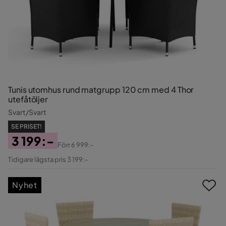
Tunis utomhus rund matgrupp 120 cm med 4 Thor
utefåtöljer
Svart/Svart
SE PRISET!
3 199:-
Förr
6 999:-
Pris
Original
Tidigare lägsta pris 3 199:-
Pris
Nyhet