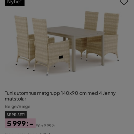
Nyhet
Tunis utomhus matgrupp 140x90 cm med 4 Jenny
matstolar
Beige/Beige
SE PRISET!
5 999:-
Förr
9 999:-
Pris
Original