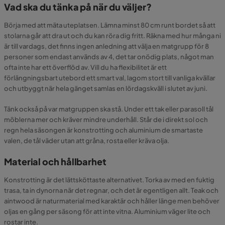
Vad ska du tänka på när du väljer?
Börja med att mäta uteplatsen. Lämna minst 80 cm runt bordet så att
stolarna går att dra ut och du kan röra dig fritt. Räkna med hur många ni
är till vardags, det finns ingen anledning att välja en matgrupp för 8
personer som endast används av 4, det tar onödig plats, något man
ofta inte har ett överflöd av. Vill du ha flexibilitet är ett
förlängningsbart utebord ett smart val, lagom stort till vanliga kvällar
och utbyggt när hela gänget samlas en lördagskväll i slutet av juni.
Tänk också på var matgruppen ska stå. Under ett tak eller parasoll tål
möblerna mer och kräver mindre underhåll. Står de i direkt sol och
regn hela säsongen är konstrotting och aluminium de smartaste
valen, de tål väder utan att gråna, rosta eller kräva olja.
Material och hållbarhet
Konstrotting är det lättsköttaste alternativet. Torka av med en fuktig
trasa, ta in dynorna när det regnar, och det är egentligen allt. Teak och
aintwood är naturmaterial med karaktär och håller länge men behöver
oljas en gång per säsong för att inte vitna. Aluminium väger lite och
rostar inte.