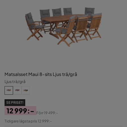
Matsalsset Maui 8-sits Ljus trä/grå
Ljus trä/grå
SE PRISET!
12 999:-
Förr
19 499:-
Pris
Original
Tidigare lägsta pris 12 999:-
Pris