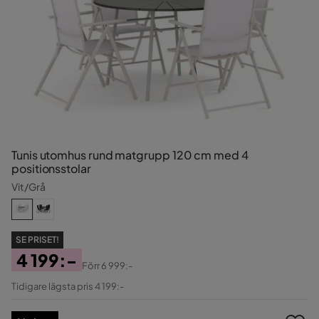
Tunis utomhus rund matgrupp 120 cm med 4
positionsstolar
Vit/Grå
SE PRISET!
4 199:-
Förr
6 999:-
Pris
Original
Tidigare lägsta pris 4 199:-
Pris