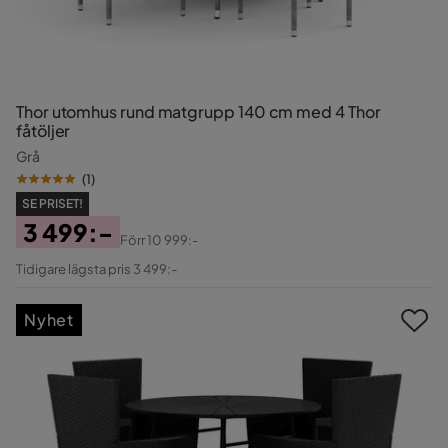
Thor utomhus rund matgrupp 140 cm med 4 Thor
fåtöljer
Grå
(
1
)
SE PRISET!
3 499:-
Förr
10 999:-
Pris
Original
Tidigare lägsta pris 3 499:-
Pris
Nyhet