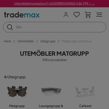
Utemöblerna ska bort! LAGERRENSNING från 799:– →
Hem
Utemöbler
Utegrupp
Matgrupp utomhus
UTEMÖBLER MATGRUPP
318 st produkter
Utegrupp
Matgrupp
Loungegrupp &
Cafeset