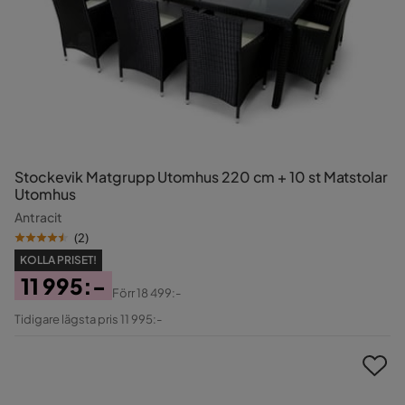
Stockevik Matgrupp Utomhus 220 cm + 10 st Matstolar
Utomhus
Antracit
(
2
)
KOLLA PRISET!
11 995:-
Förr
18 499:-
Pris
Original
Tidigare lägsta pris 11 995:-
Pris