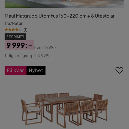
Maui Matgrupp Utomhus 160-220 cm + 8 Utestolar
Trä/Natur
(
1
)
SE PRISET!
9 999:-
Förr
14 999:-
Pris
Original
Tidigare lägsta pris 9 999:-
Pris
Få kvar
Nyhet