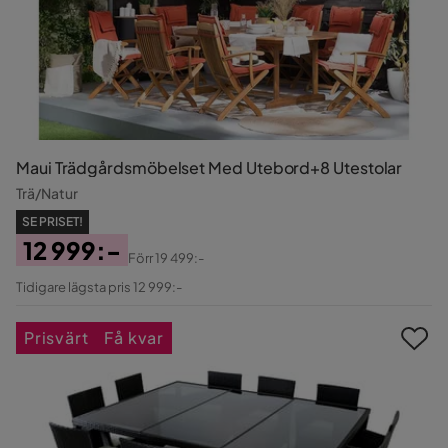
Maui Trädgårdsmöbelset Med Utebord+8 Utestolar
Trä/Natur
SE PRISET!
12 999:-
Förr
19 499:-
Pris
Original
Tidigare lägsta pris 12 999:-
Pris
Prisvärt
Få kvar