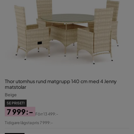
Thor utomhus rund matgrupp 140 cm med 4 Jenny
matstolar
Beige
SE PRISET!
7 999:-
Förr
13 499:-
Pris
Original
Tidigare lägsta pris 7 999:-
Pris