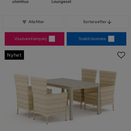
utomhus
Loungeset
Sortera efter
Alla filter
Sortera efter
Visa bara Kampanj
Snabb leverans
Nyhet