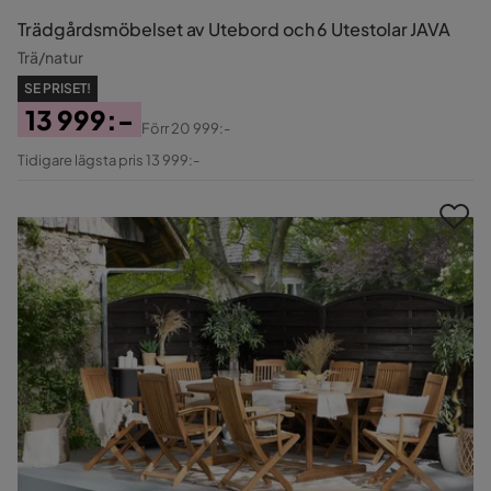
Trädgårdsmöbelset av Utebord och 6 Utestolar JAVA
Trä/natur
SE PRISET!
13 999:-
Förr
20 999:-
Pris
Original
Tidigare lägsta pris 13 999:-
Pris