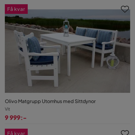
Få kvar
Olivo Matgrupp Utomhus med Sittdynor
Vit
9 999:-
Pris
Få kvar