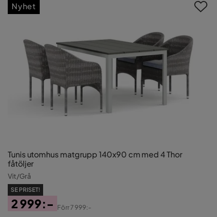
Nyhet
Tunis utomhus matgrupp 140x90 cm med 4 Thor
fåtöljer
Vit/Grå
SE PRISET!
2 999:-
Förr
7 999:-
Pris
Original