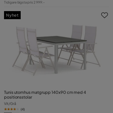
Tidigare lägsta pris 2 999:-
Pris
Nyhet
Tunis utomhus matgrupp 140x90 cm med 4
positionsstolar
Vit/Grå
(
4
)