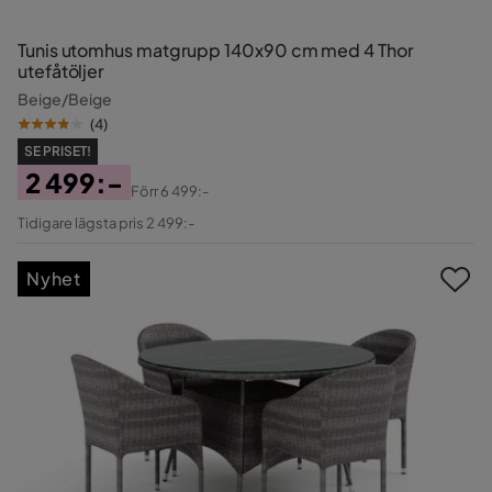
Tunis utomhus matgrupp 140x90 cm med 4 Thor
utefåtöljer
Beige/Beige
(
4
)
SE PRISET!
2 499:-
Förr
6 499:-
Pris
Original
Tidigare lägsta pris 2 499:-
Pris
Nyhet