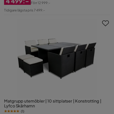
4 499:-
Förr
12 999:-
Rabatterat
Original
Tidigare lägsta pris 7 499:-
Pris
Pris
Matgrupp utemöbler | 10 sittplatser | Konstrotting |
Lyfco Skärhamn
(
1
)