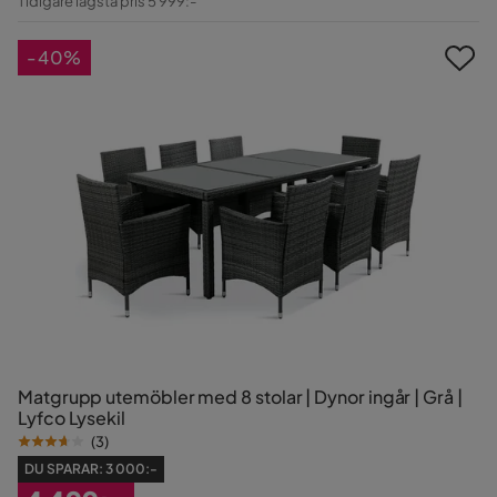
Tidigare lägsta pris 5 999:-
Pris
-40%
Matgrupp utemöbler med 8 stolar | Dynor ingår | Grå |
Lyfco Lysekil
(
3
)
DU SPARAR:
3 000:-