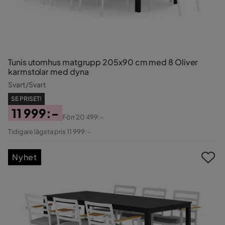
Tunis utomhus matgrupp 205x90 cm med 8 Oliver
karmstolar med dyna
Svart/Svart
SE PRISET!
11 999:-
Förr
20 499:-
Pris
Original
Tidigare lägsta pris 11 999:-
Pris
Nyhet