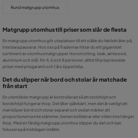
Rund matgrupp utomhus
Matgrupp utomhus till priser som slår de flesta
En matgrupp utomhus gör uteplatsen till ett ställe du faktiskt äter på,
inte bara passerar. Hos oss på Trademax hittar du ett gigantiskt
sortiment av utomhusmatgrupper i konstrotting, teak, aintwood,
aluminium och stål, för 4, 6 och 8 personer, alltid till prispressade
priser med prisgaranti och 1 års öppet köp.
Det du slipper när bord och stolar är matchade
från start
En utemöbler matgrupp är kontrollerad så att stolshöjd och
bordshöjd fungerar ihop. Det låter självklart, men det är vanligt att
man köper bord och stolar separat och sedan märker att
proportionerna inte stämmer, benen kolliderar eller stilen inte hänger
ihop. Med en färdig matgrupp utomhus slipper du det och kan
fokusera på middagen istället.