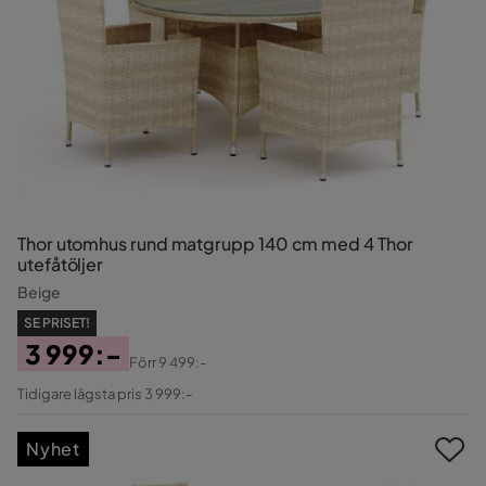
Thor utomhus rund matgrupp 140 cm med 4 Thor
utefåtöljer
Beige
SE PRISET!
3 999:-
Förr
9 499:-
Pris
Original
Tidigare lägsta pris 3 999:-
Pris
Nyhet