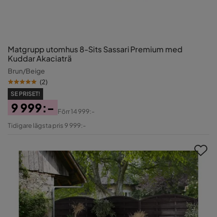
Matgrupp utomhus 8-Sits Sassari Premium med
Kuddar Akaciaträ
Brun/Beige
(
2
)
SE PRISET!
9 999:-
Förr
14 999:-
Pris
Original
Tidigare lägsta pris 9 999:-
Pris