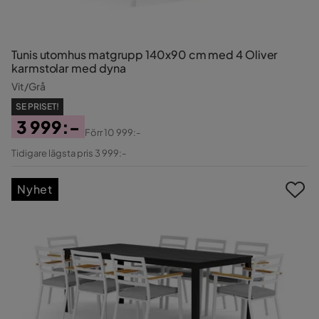
Tunis utomhus matgrupp 140x90 cm med 4 Oliver
karmstolar med dyna
Vit/Grå
SE PRISET!
3 999:-
Förr
10 999:-
Pris
Original
Tidigare lägsta pris 3 999:-
Pris
Nyhet