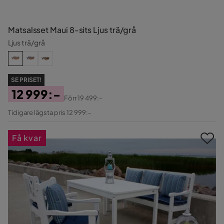
Matsalsset Maui 8-sits Ljus trä/grå
Ljus trä/grå
SE PRISET!
12 999:-
Förr
19 499:-
Pris
Original
Tidigare lägsta pris 12 999:-
Pris
Få kvar