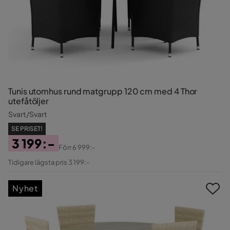
Tunis utomhus rund matgrupp 120 cm med 4 Thor
utefåtöljer
Svart/Svart
SE PRISET!
3 199:-
Förr
6 999:-
Pris
Original
Tidigare lägsta pris 3 199:-
Pris
Nyhet