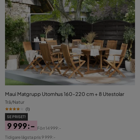
Maui Matgrupp Utomhus 160-220 cm + 8 Utestolar
Trä/Natur
(
1
)
SE PRISET!
9 999:-
Förr
14 999:-
Pris
Original
Tidigare lägsta pris 9 999:-