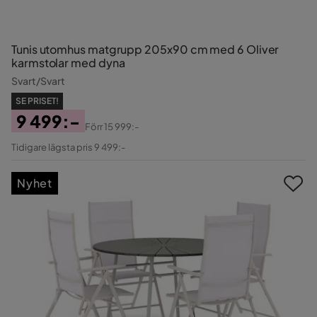
Tunis utomhus matgrupp 205x90 cm med 6 Oliver
karmstolar med dyna
Svart/Svart
SE PRISET!
9 499:-
Förr
15 999:-
Pris
Original
Tidigare lägsta pris 9 499:-
Pris
Nyhet