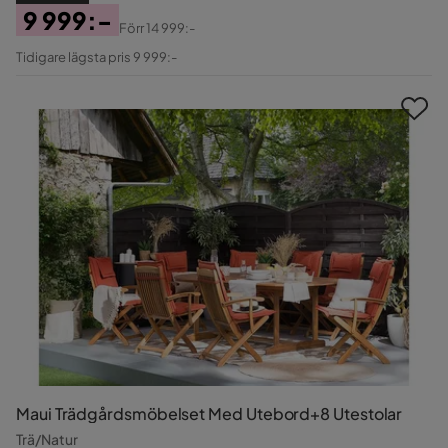
9 999:-
Förr
14 999:-
Pris
Original
Tidigare lägsta pris 9 999:-
Pris
Maui Trädgårdsmöbelset Med Utebord+8 Utestolar
Trä/Natur