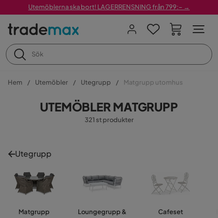
Utemöblerna ska bort! LAGERRENSNING från 799:– →
Hem
Utemöbler
Utegrupp
Matgrupp utomhus
UTEMÖBLER MATGRUPP
321 st produkter
Utegrupp
Matgrupp
Loungegrupp &
Cafeset