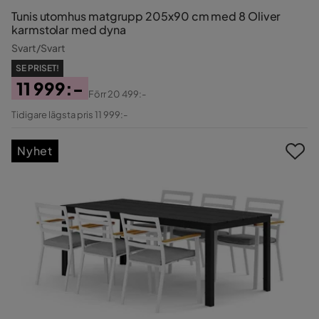
Tunis utomhus matgrupp 205x90 cm med 8 Oliver
karmstolar med dyna
Svart/Svart
SE PRISET!
11 999:-
Förr
20 499:-
Pris
Original
Tidigare lägsta pris 11 999:-
Pris
Nyhet