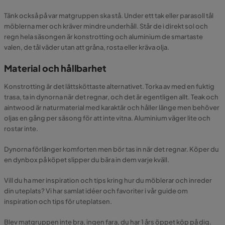
Tänk också på var matgruppen ska stå. Under ett tak eller parasoll tål
möblerna mer och kräver mindre underhåll. Står de i direkt sol och
regn hela säsongen är konstrotting och aluminium de smartaste
valen, de tål väder utan att gråna, rosta eller kräva olja.
Material och hållbarhet
Konstrotting är det lättsköttaste alternativet. Torka av med en fuktig
trasa, ta in dynorna när det regnar, och det är egentligen allt. Teak och
aintwood är naturmaterial med karaktär och håller länge men behöver
oljas en gång per säsong för att inte vitna. Aluminium väger lite och
rostar inte.
Dynorna förlänger komforten men bör tas in när det regnar. Köper du
en dynbox på köpet slipper du bära in dem varje kväll.
Vill du ha mer inspiration och tips kring hur du möblerar och inreder
din uteplats? Vi har samlat idéer och favoriter i vår guide om
inspiration och tips för uteplatsen.
Blev matgruppen inte bra, ingen fara, du har 1 års öppet köp på dig.