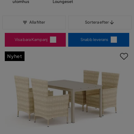
utomhus
Loungeset
Sortera efter
Alla filter
Sortera efter
Visa bara Kampanj
Snabb leverans
Nyhet