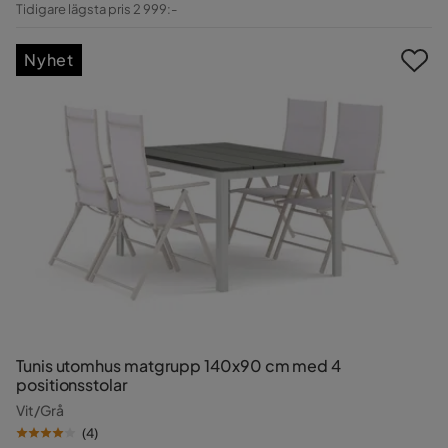
Tidigare lägsta pris 2 999:-
Pris
Nyhet
Tunis utomhus matgrupp 140x90 cm med 4
positionsstolar
Vit/Grå
(
4
)