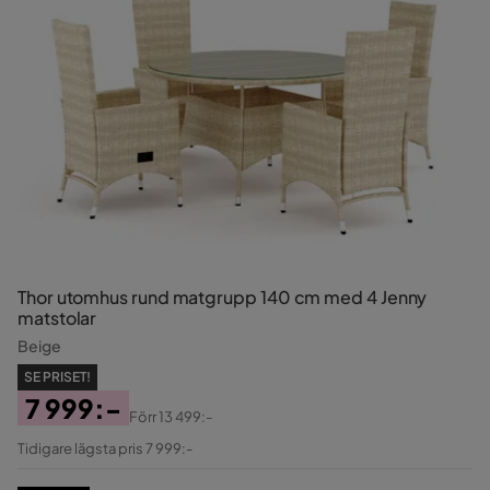
Thor utomhus rund matgrupp 140 cm med 4 Jenny
matstolar
Beige
SE PRISET!
7 999:-
Förr
13 499:-
Pris
Original
Tidigare lägsta pris 7 999:-
Pris