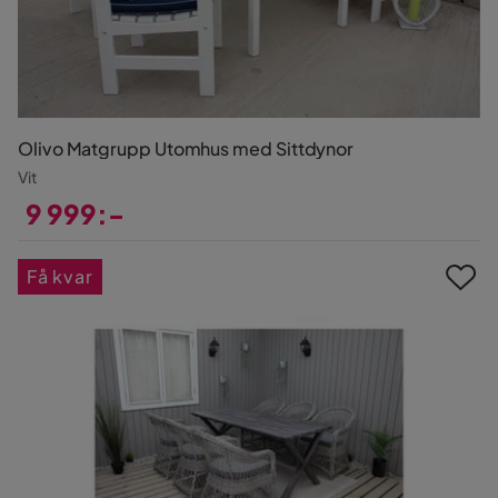
Olivo Matgrupp Utomhus med Sittdynor
Vit
9 999:-
Pris
Få kvar