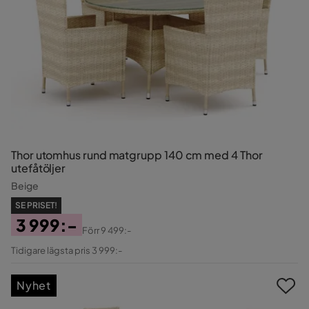
Thor utomhus rund matgrupp 140 cm med 4 Thor
utefåtöljer
Beige
SE PRISET!
3 999:-
Förr
9 499:-
Pris
Original
Tidigare lägsta pris 3 999:-
Pris
Nyhet