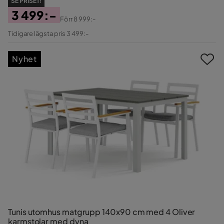
SE PRISET!
3 499:-
Förr
8 999:-
Pris
Original
Tidigare lägsta pris 3 499:-
Pris
Nyhet
Tunis utomhus matgrupp 140x90 cm med 4 Oliver
karmstolar med dyna