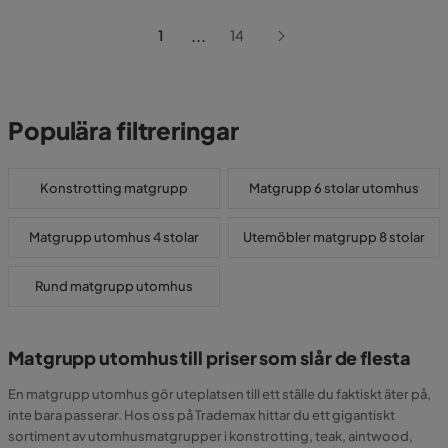
...
1
14
Populära filtreringar
Konstrotting matgrupp
Matgrupp 6 stolar utomhus
Matgrupp utomhus 4 stolar
Utemöbler matgrupp 8 stolar
Rund matgrupp utomhus
Matgrupp utomhus till priser som slår de flesta
En matgrupp utomhus gör uteplatsen till ett ställe du faktiskt äter på,
inte bara passerar. Hos oss på Trademax hittar du ett gigantiskt
sortiment av utomhusmatgrupper i konstrotting, teak, aintwood,