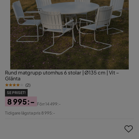
Rund matgrupp utomhus 6 stolar | Ø135 cm | Vit –
Glänta
(
2
)
SE PRISET!
8 995:-
Förr
14 499:-
Pris
Original
Tidigare lägsta pris 8 995:-
Pris