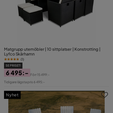
Matgrupp utemöbler | 10 sittplatser | Konstrotting |
Lyfco Skärhamn
(
1
)
SE PRISET!
6 495:-
Förr
15 499:-
Pris
Original
Tidigare lägsta pris 6 495:-
Pris
Nyhet