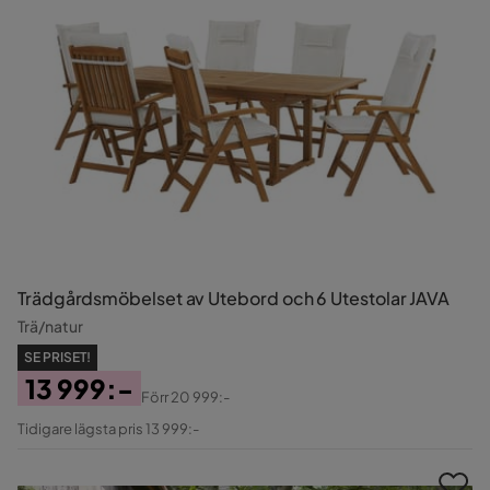
Trädgårdsmöbelset av Utebord och 6 Utestolar JAVA
Trä/natur
SE PRISET!
13 999:-
Förr
20 999:-
Pris
Original
Tidigare lägsta pris 13 999:-
Pris