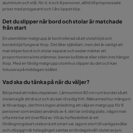
aluminium och stål, för 4, 6 och 8 personer, alltid till prispressade
priser med prisgaranti och 1 års öppet köp.
Det du slipper när bord och stolar är matchade
från start
En utemöbler matgrupp är kontrollerad så att stolshöjd och
bordshöjd fungerar ihop. Det låter självklart, men det är vanligt att
man köper bord och stolar separat och sedan märker att
proportionerna inte stämmer, benen kolliderar eller stilen inte hänger
ihop. Med en färdig matgrupp utomhus slipper du det och kan
fokusera på middagen istället.
Vad ska du tänka på när du väljer?
Börja med att mäta uteplatsen. Lämna minst 80 cm runt bordet så att
stolarna går att dra ut och du kan röra dig fritt. Räkna med hur många ni
är till vardags, det finns ingen anledning att välja en matgrupp för 8
personer som endast används av 4, det tar onödig plats, något man
ofta inte har ett överflöd av. Vill du ha flexibilitet är ett
förlängningsbart utebord ett smart val, lagom stort till vanliga kvällar
och utbyggt när hela gänget samlas en lördagskväll i slutet av juni.