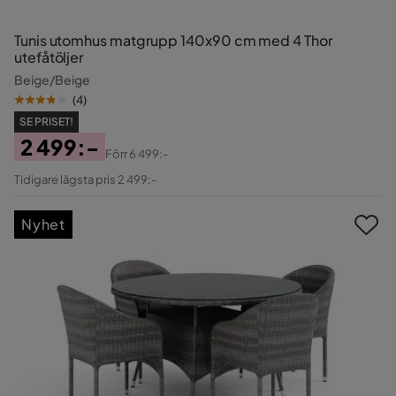
Tunis utomhus matgrupp 140x90 cm med 4 Thor
utefåtöljer
Beige/Beige
(
4
)
SE PRISET!
2 499:-
Förr
6 499:-
Pris
Original
Tidigare lägsta pris 2 499:-
Pris
Nyhet