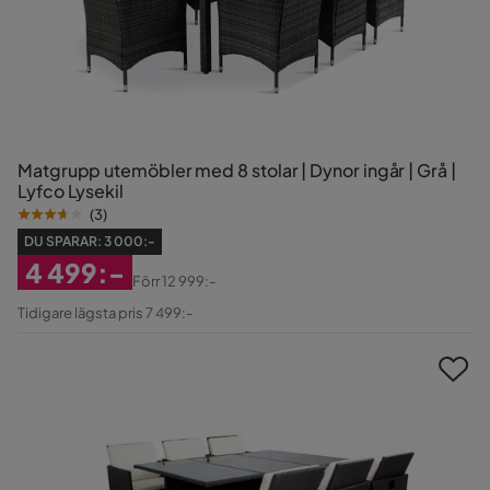
Matgrupp utemöbler med 8 stolar | Dynor ingår | Grå |
Lyfco Lysekil
(
3
)
DU SPARAR:
3 000:-
4 499:-
Förr
12 999:-
Rabatterat
Original
Tidigare lägsta pris 7 499:-
Pris
Pris