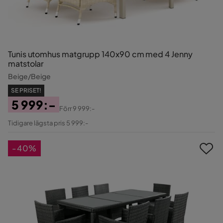
Tunis utomhus matgrupp 140x90 cm med 4 Jenny
matstolar
Beige/Beige
SE PRISET!
5 999:-
Förr
9 999:-
Pris
Original
Tidigare lägsta pris 5 999:-
Pris
-40%