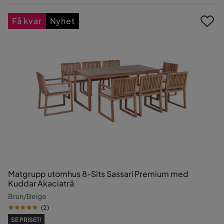
Pris
Få kvar
Nyhet
Matgrupp utomhus 8-Sits Sassari Premium med
Kuddar Akaciaträ
Brun/Beige
(
2
)
SE PRISET!