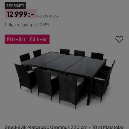
SE PRISET!
12 999:-
Förr
19 499:-
Pris
Original
Tidigare lägsta pris 12 999:-
Pris
Prisvärt
Få kvar
Stockevik Matgrupp Utomhus 220 cm + 10 st Matstolar