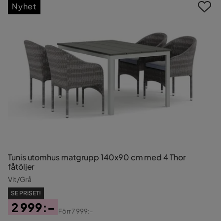
Nyhet
Tunis utomhus matgrupp 140x90 cm med 4 Thor
fåtöljer
Vit/Grå
SE PRISET!
2 999:-
Förr
7 999:-
Pris
Original