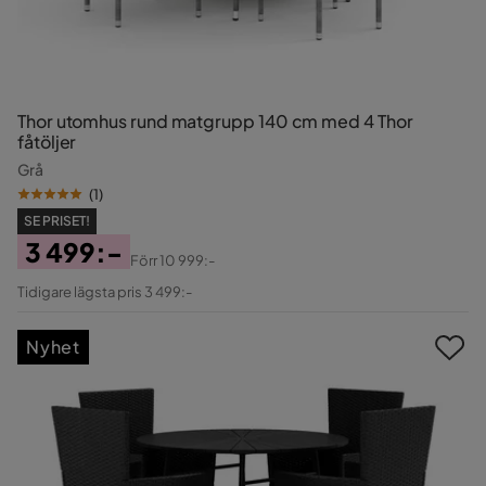
Thor utomhus rund matgrupp 140 cm med 4 Thor
fåtöljer
Grå
(
1
)
SE PRISET!
3 499:-
Förr
10 999:-
Pris
Original
Tidigare lägsta pris 3 499:-
Pris
Nyhet