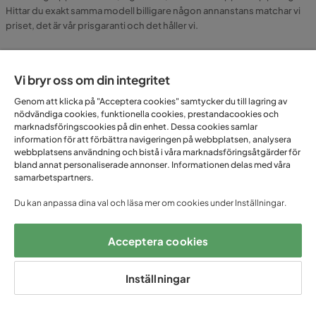
Hittar du exakt samma modell billigare någon annanstans matchar vi
priset, det är vår prisgaranti och det håller vi.
Snygg och bekväm matgrupp
Vi bryr oss om din integritet
utomhus
Genom att klicka på "Acceptera cookies" samtycker du till lagring av
nödvändiga cookies, funktionella cookies, prestandacookies och
marknadsföringscookies på din enhet. Dessa cookies samlar
Vilka fördelar har en matgrupp för utomhusbruk?
information för att förbättra navigeringen på webbplatsen, analysera
webbplatsens användning och bistå i våra marknadsföringsåtgärder för
bland annat personaliserade annonser. Informationen delas med våra
Var kan jag ställa en matgrupp utomhus?
samarbetspartners.
Du kan anpassa dina val och läsa mer om cookies under Inställningar.
Hur sköter jag en matgrupp som står utomhus?
Acceptera cookies
Inställningar
FÅ UNIKA ERBJUDANDEN