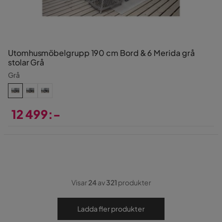
Utomhusmöbelgrupp 190 cm Bord & 6 Merida grå
stolar Grå
Grå
12 499:-
Pris
Visar
24
av
321
produkter
Ladda fler produkter