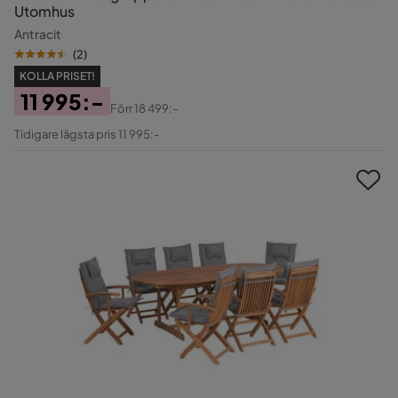
Utomhus
Antracit
(
2
)
KOLLA PRISET!
11 995:-
Förr
18 499:-
Pris
Original
Tidigare lägsta pris 11 995:-
Pris