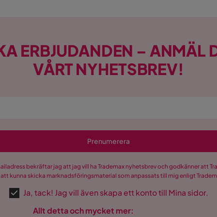
KA ERBJUDANDEN – ANMÄL D
VÅRT NYHETSBREV!
Prenumerera
mailadress bekräftar jag att jag vill ha Trademax nyhetsbrev och godkänner att 
 att kunna skicka marknadsföringsmaterial som anpassats till mig enligt Trade
Ja, tack! Jag vill även skapa ett konto till Mina sidor.
Allt detta och mycket mer: