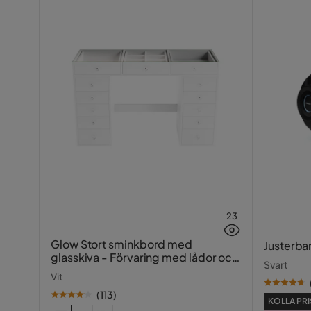
Vikt
14 kg
Färg
Grå
Serie
Hjul
Ja
23
Glow Stort sminkbord med
Justerba
glasskiva - Förvaring med lådor och
Svart
fack 120 cm
Vit
(
113
)
KOLLA PRI