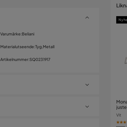
Likn
Nyh
Varumärke
:
Beliani
Materialutseende
:
Tyg,Metall
Artikelnummer
:
SQ0231917
Mona
juste
vit te
Vit