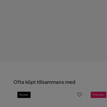
Behandling
Pulverlack
Övrigt
Dynfärg
Grå
Reglerbar
Ja
Färgnamn
Grå
Dyna ingår
Ja
Maxvikt
110 Kg
Bruk
Utomhus
Ofta köpt tillsammans med
Färg ben
Grå
Nyhet
Prisvärt
Montering krävs
Ja
Väderbeständighet
Vattentät,