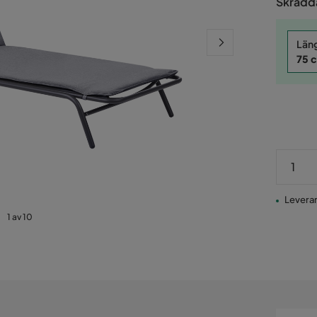
Skrädda
Län
75 
Leverans
1 av 10