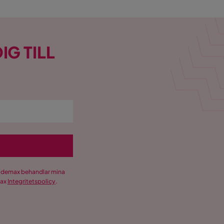
IG TILL
Trademax behandlar mina
max
Integritetspolicy
.