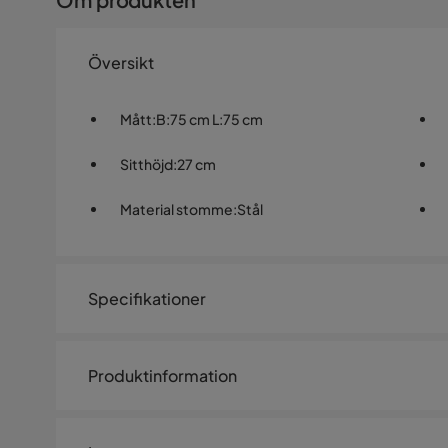
Översikt
Mått
:
B:75 cm L:75 cm
Sitthöjd
:
27 cm
Material stomme
:
Stål
Specifikationer
Artikelnummer:
SQ0231917
Produktinformation
Storlek
Bredd
75 cm