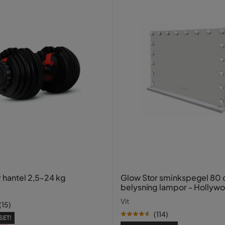
r hantel 2,5-24 kg
Glow Stor sminkspegel 80
belysning lampor - Hollyw
spegel med USB-charging
Vit
(
15
)
(
114
)
SET!