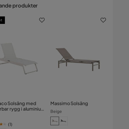
ande produkter
et
co Solsäng med
Massimo Solsäng
rbar rygg i aluminium
Beige
xtil
(
1
)