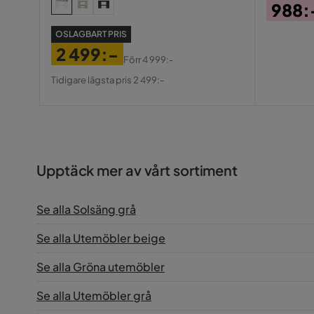
988:
Pris
OSLAGBART PRIS
2 499:-
Förr
4 999:-
Pris
Original
Tidigare lägsta pris 2 499:-
Pris
Upptäck mer av vårt sortiment
Se alla Solsäng grå
Se alla Utemöbler beige
Se alla Gröna utemöbler
Se alla Utemöbler grå