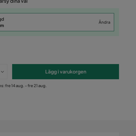
rsy dina val
gd
Ändra
cm
Lägg i varukorgen
: fre 14 aug. - fre 21 aug.