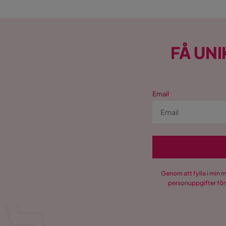
FÅ UNI
Email
Genom att fylla i min 
personuppgifter för