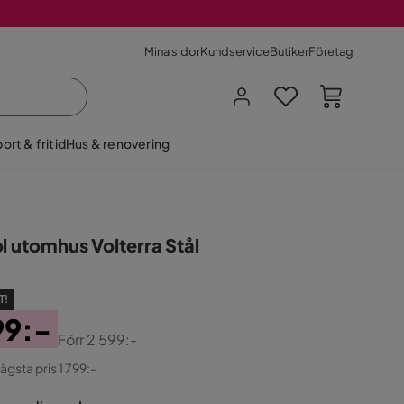
Mina sidor
Kundservice
Butiker
Företag
ort & fritid
Hus & renovering
l utomhus Volterra Stål
T!
99:-
Förr
2 599:-
ginal
lägsta pris 1 799:-