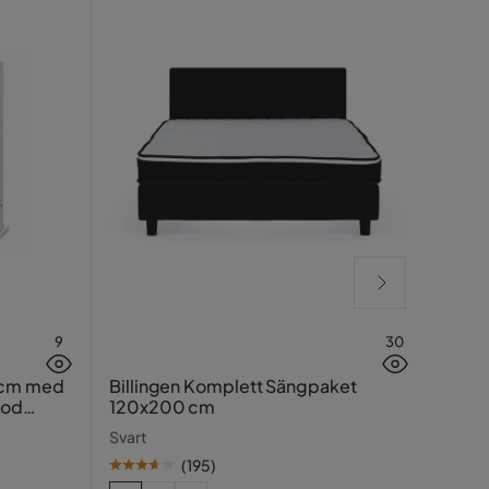
9
30
Lucy
 cm med
Billingen Komplett Sängpaket
ood
120x200 cm
Greig
Svart
(
195
)