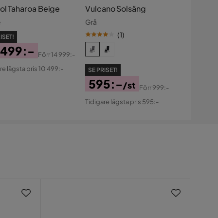
tol Taharoa Beige
Vulcano Solsäng
e
Grå
(
1
)
ISET!
 499:-
Förr
14 999:-
s
ginal
re lägsta pris 10 499:-
SE PRISET!
s
595:-
/st
Förr
999:-
Pris
Original
Tidigare lägsta pris 595:-
Pris