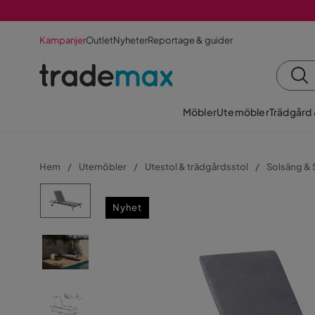
Kampanjer
Outlet
Nyheter
Reportage & guider
Möbler
Utemöbler
Trädgård
Hem
Utemöbler
Utestol & trädgårdsstol
Solsäng & 
Nyhet