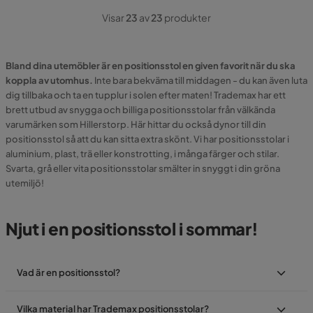
Visar
23
av
23
produkter
Bland dina utemöbler är en positionsstol en given favorit när du ska
koppla av utomhus.
Inte bara bekväma till middagen - du kan även luta
dig tillbaka och ta en tupplur i solen efter maten! Trademax har ett
brett utbud av snygga och billiga positionsstolar från välkända
varumärken som Hillerstorp. Här hittar du också dynor till din
positionsstol så att du kan sitta extra skönt. Vi har positionsstolar i
aluminium, plast, trä eller konstrotting, i många färger och stilar.
Svarta, grå eller vita positionsstolar smälter in snyggt i din gröna
utemiljö!
Njut i en positionsstol i sommar!
Vad är en positionsstol?
Vilka material har Trademax positionsstolar?