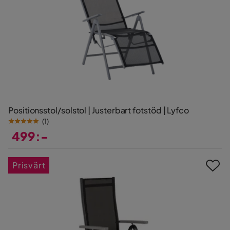
Positionsstol/solstol | Justerbart fotstöd | Lyfco
(
1
)
499:-
Pris
Prisvärt