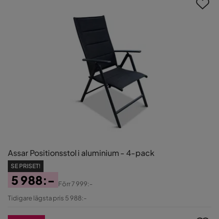
Assar Positionsstol i aluminium - 4-pack
SE PRISET!
5 988:-
Förr
7 999:-
Pris
Original
Tidigare lägsta pris 5 988:-
Pris