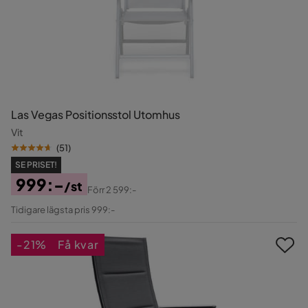
Las Vegas Positionsstol Utomhus
Vit
(
51
)
SE PRISET!
999:-
/st
Förr
2 599:-
Pris
Original
Tidigare lägsta pris 999:-
Pris
-21%
Få kvar