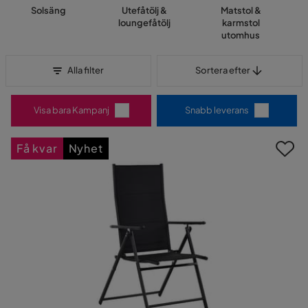
Solsäng
Utefåtölj &
Matstol &
loungefåtölj
karmstol
utomhus
Sortera efter
Alla filter
Sortera efter
Visa bara Kampanj
Snabb leverans
Få kvar
Nyhet