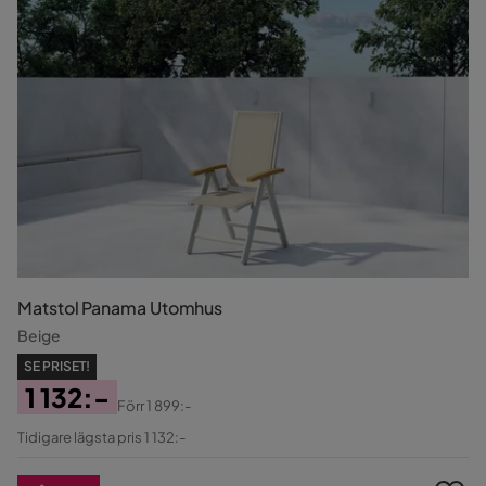
Matstol Panama Utomhus
Beige
SE PRISET!
1 132:-
Förr
1 899:-
Pris
Original
Tidigare lägsta pris 1 132:-
Pris