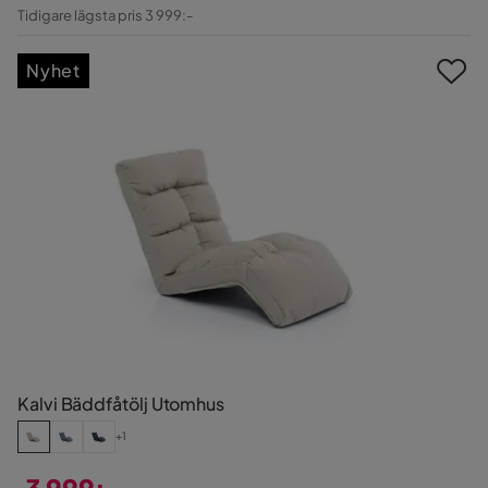
Pris
Original
Tidigare lägsta pris 3 999:-
Pris
Nyhet
Kalvi Bäddfåtölj Utomhus
+1
3 999:-