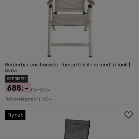
Reglerbar positionsstol i beige textilene med trälook |
Svea
SE PRISET!
688:-
Förr
899:-
Pris
Original
Tidigare lägsta pris 688:-
Pris
Nyhet