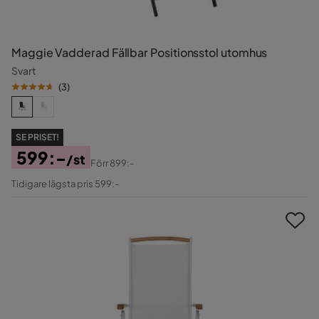
Maggie Vadderad Fällbar Positionsstol utomhus
Svart
(
3
)
SE PRISET!
599:-
/st
Förr
899:-
Pris
Original
Tidigare lägsta pris 599:-
Pris