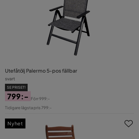
Utefåtölj Palermo 5-pos fällbar
svart
SE PRISET!
799:-
Förr
999:-
Pris
Original
Tidigare lägsta pris 799:-
Pris
Nyhet