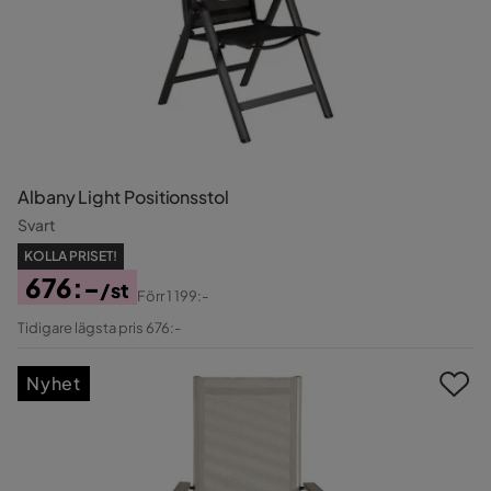
Albany Light Positionsstol
Svart
KOLLA PRISET!
676:-
/st
Förr
1 199:-
Pris
Original
Tidigare lägsta pris 676:-
Pris
Nyhet