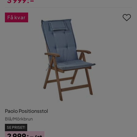
Pris
Få kvar
Paolo Positionsstol
Blå/Mörkbrun
SE PRISET!
2 999:-
/st