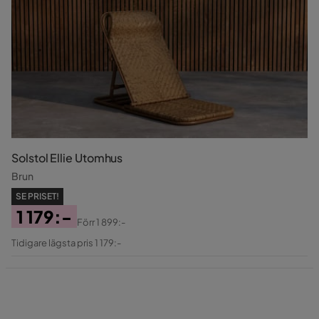
Solstol Ellie Utomhus
Brun
SE PRISET!
1 179:-
Förr
1 899:-
Pris
Original
Tidigare lägsta pris 1 179:-
Pris