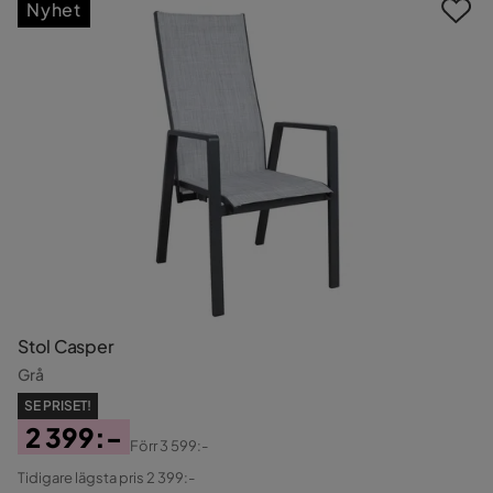
Nyhet
Stol Casper
Grå
SE PRISET!
2 399:-
Förr
3 599:-
Pris
Original
Tidigare lägsta pris 2 399:-