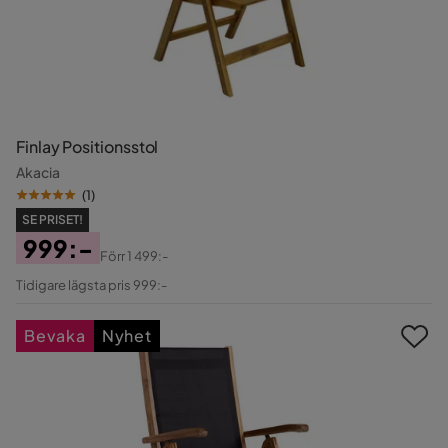
Finlay Positionsstol
Akacia
(
1
)
SE PRISET!
999:-
Förr
1 499:-
Pris
Original
Tidigare lägsta pris 999:-
Pris
Bevaka
Nyhet