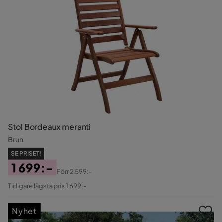
Stol Bordeaux meranti
Brun
SE PRISET!
1 699:-
Förr
2 599:-
Pris
Original
Tidigare lägsta pris 1 699:-
Pris
Nyhet