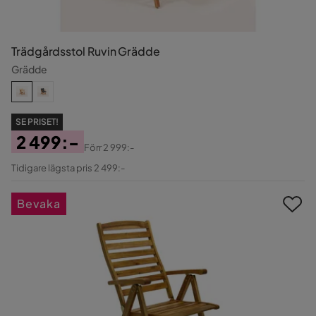
Trädgårdsstol Ruvin Grädde
Grädde
SE PRISET!
2 499:-
Förr
2 999:-
Pris
Original
Tidigare lägsta pris 2 499:-
Pris
Bevaka