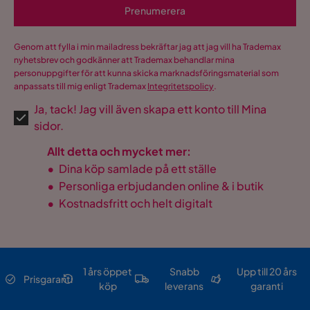
Prenumerera
Genom att fylla i min mailadress bekräftar jag att jag vill ha Trademax
nyhetsbrev och godkänner att Trademax behandlar mina
personuppgifter för att kunna skicka marknadsföringsmaterial som
anpassats till mig enligt Trademax
Integritetspolicy
.
Ja, tack! Jag vill även skapa ett konto till Mina
sidor.
Allt detta och mycket mer:
•
Dina köp samlade på ett ställe
•
Personliga erbjudanden online & i butik
•
Kostnadsfritt och helt digitalt
1 års öppet
Snabb
Upp till 20 års
Prisgaranti
köp
leverans
garanti