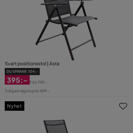
Svart positionsstol | Asta
DU SPARAR:
104:-
395:-
Förr
749:-
Rabatterat
Original
Tidigare lägsta pris 499:-
Pris
Pris
Nyhet