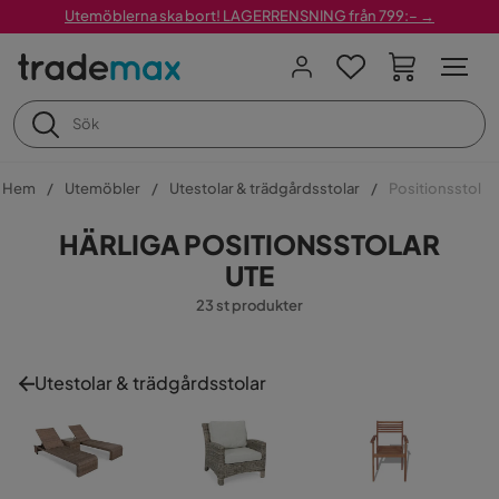
Utemöblerna ska bort! LAGERRENSNING från 799:– →
Hem
Utemöbler
Utestolar & trädgårdsstolar
Positionsstol
HÄRLIGA POSITIONSSTOLAR
UTE
23 st produkter
Utestolar & trädgårdsstolar