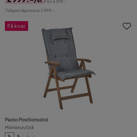
Förr
4 399:-
Pris
Original
Tidigare lägsta pris 2 999:-
Pris
Få kvar
Paolo Positionsstol
Mörkbrun/Grå
+1