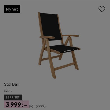
Pris
Nyhet
Stol Bali
svart
SE PRISET!
3 999:-
Förr
5 999:-