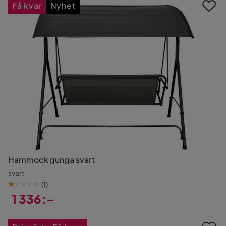
Få kvar
Nyhet
Hammock gunga svart
svart
(
1
)
1 336:-
Pris