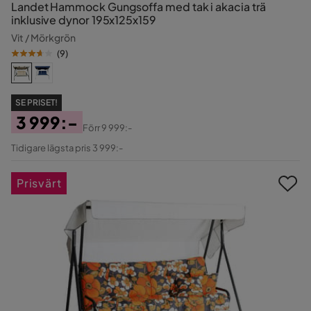
Landet Hammock Gungsoffa med tak i akacia trä
inklusive dynor 195x125x159
Vit / Mörkgrön
(
9
)
SE PRISET!
3 999:-
Förr
9 999:-
Pris
Original
Tidigare lägsta pris 3 999:-
Pris
Prisvärt