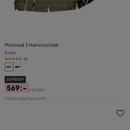
Montreal 3 Hammocktak
Beige
(
1
)
SE PRISET!
569:-
Förr
849:-
Pris
Original
Tidigare lägsta pris 569:-
Pris