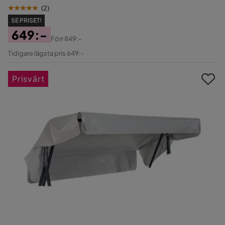
(
2
)
SE PRISET!
649:-
Förr
849:-
Pris
Original
Tidigare lägsta pris 649:-
Pris
Prisvärt