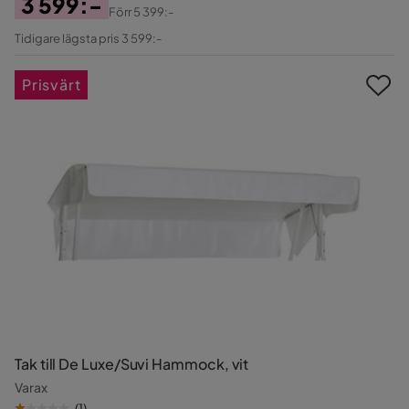
3 599:-
Förr
5 399:-
Pris
Original
Tidigare lägsta pris 3 599:-
Pris
Prisvärt
Tak till De Luxe/Suvi Hammock, vit
Varax
(
1
)