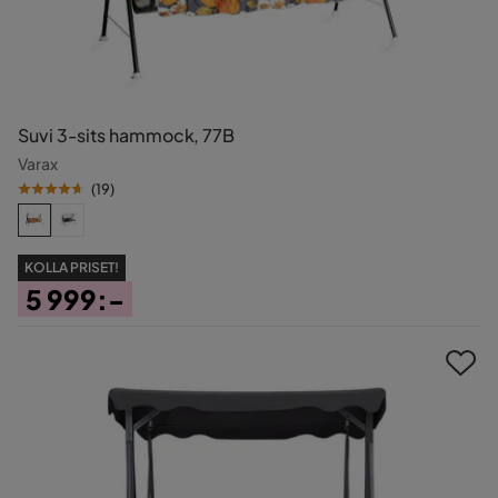
Suvi 3-sits hammock, 77B
Varax
(
19
)
KOLLA PRISET!
5 999:-
Pris