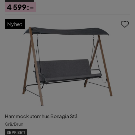
4 599:-
Pris
Nyhet
Hammock utomhus Bonagia Stål
Grå/Brun
SE PRISET!