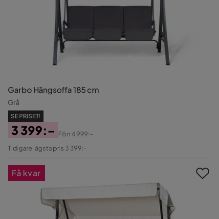
Garbo Hängsoffa 185 cm
Grå
SE PRISET!
3 399:-
Förr
4 999:-
Pris
Original
Tidigare lägsta pris 3 399:-
Pris
Få kvar