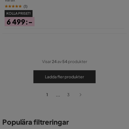
(
1
)
KOLLA PRISET!
6 499:-
Pris
Visar
24
av
54
produkter
Ladda fler produkter
...
1
3
Populära filtreringar