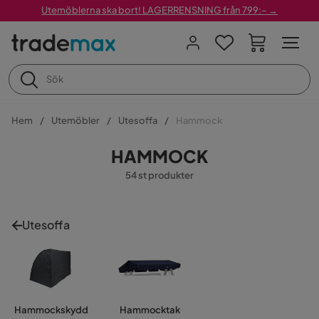
Utemöblerna ska bort! LAGERRENSNING från 799:– →
Hem
Utemöbler
Utesoffa
Hammock
HAMMOCK
54 st produkter
Utesoffa
Hammockskydd
Hammocktak