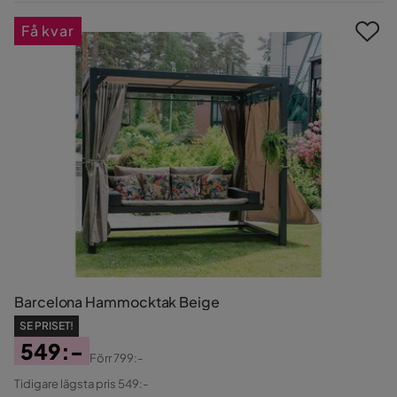
Pris
Få kvar
Barcelona Hammocktak Beige
SE PRISET!
549:-
Förr
799:-
Pris
Original
Tidigare lägsta pris 549:-