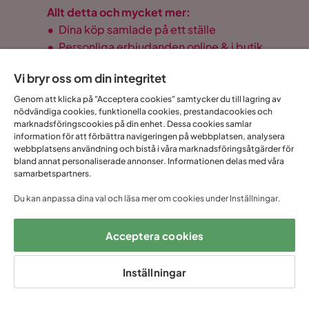
Allt detta och mycket mer:
•
Dina köp samlade på ett ställe
•
Personliga erbjudanden online & i butik
•
Kostnadsfritt och helt digitalt
Vi bryr oss om din integritet
Genom att klicka på "Acceptera cookies" samtycker du till lagring av
nödvändiga cookies, funktionella cookies, prestandacookies och
marknadsföringscookies på din enhet. Dessa cookies samlar
1 års öppet
Snabb
Upp till 20 års
information för att förbättra navigeringen på webbplatsen, analysera
Prisgaranti
köp
leverans
garanti
webbplatsens användning och bistå i våra marknadsföringsåtgärder för
bland annat personaliserade annonser. Informationen delas med våra
samarbetspartners.
Hjälp & kontakt
Du kan anpassa dina val och läsa mer om cookies under Inställningar.
Sortiment & erbjudande
Acceptera cookies
Inställningar
Om Trademax