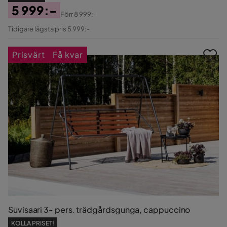
5 999:-
Förr
8 999:-
Pris
Original
Tidigare lägsta pris 5 999:-
Pris
Prisvärt
Få kvar
Suvisaari 3- pers. trädgårdsgunga, cappuccino
KOLLA PRISET!