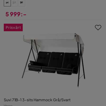
5 999:-
Pris
Prisvärt
Suvi 71B-1 3-sits Hammock Grå/Svart
Varax