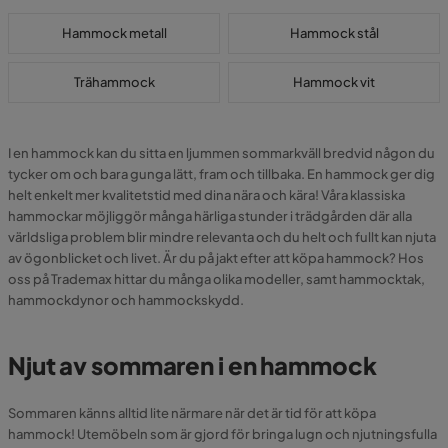
Hammock metall
Hammock stål
Trähammock
Hammock vit
I en hammock kan du sitta en ljummen sommarkväll bredvid någon du
tycker om och bara gunga lätt, fram och tillbaka. En hammock ger dig
helt enkelt mer kvalitetstid med dina nära och kära! Våra klassiska
hammockar möjliggör många härliga stunder i trädgården där alla
världsliga problem blir mindre relevanta och du helt och fullt kan njuta
av ögonblicket och livet. Är du på jakt efter att köpa hammock? Hos
oss på Trademax hittar du många olika modeller, samt hammocktak,
hammockdynor och hammockskydd.
Njut av sommaren i en hammock
Sommaren känns alltid lite närmare när det är tid för att köpa
hammock! Utemöbeln som är gjord för bringa lugn och njutningsfulla