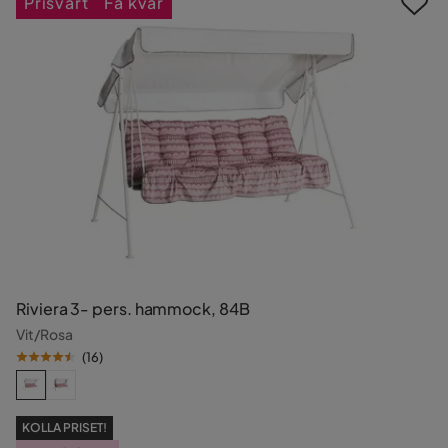
Prisvärt
Få kvar
Riviera 3- pers. hammock, 84B
Vit/Rosa
(
16
)
KOLLA PRISET!