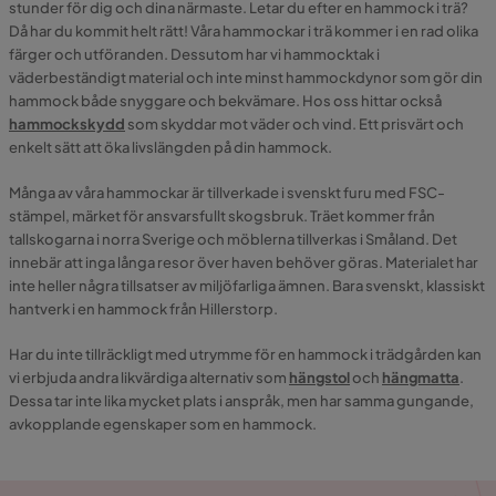
stunder för dig och dina närmaste. Letar du efter en hammock i trä?
Då har du kommit helt rätt! Våra hammockar i trä kommer i en rad olika
färger och utföranden. Dessutom har vi hammocktak i
väderbeständigt material och inte minst hammockdynor som gör din
hammock både snyggare och bekvämare. Hos oss hittar också
hammockskydd
som skyddar mot väder och vind. Ett prisvärt och
enkelt sätt att öka livslängden på din hammock.
Många av våra hammockar är tillverkade i svenskt furu med FSC-
stämpel, märket för ansvarsfullt skogsbruk. Träet kommer från
tallskogarna i norra Sverige och möblerna tillverkas i Småland. Det
innebär att inga långa resor över haven behöver göras. Materialet har
inte heller några tillsatser av miljöfarliga ämnen. Bara svenskt, klassiskt
hantverk i en hammock från Hillerstorp.
Har du inte tillräckligt med utrymme för en hammock i trädgården kan
vi erbjuda andra likvärdiga alternativ som
hängstol
och
hängmatta
.
Dessa tar inte lika mycket plats i anspråk, men har samma gungande,
avkopplande egenskaper som en hammock.