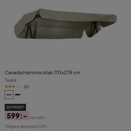
Canada Hammocktak 170x278 cm
Taupe
(
2
)
SE PRISET!
599:-
Förr
899:-
Pris
Original
Tidigare lägsta pris 599:-