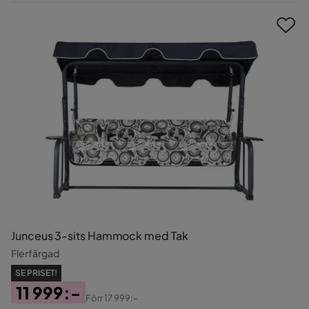
Pris
Junceus 3-sits Hammock med Tak
Flerfärgad
SE PRISET!
11 999:-
Förr
17 999:-