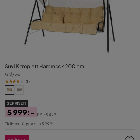
Suvi Komplett Hammock 200 cm
Grå/Gul
(
1
)
SE PRISET!
5 999:-
Förr
8 499:-
Pris
Original
Tidigare lägsta pris 5 999:-
Pris
Få kvar