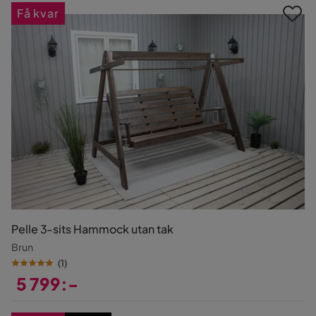
Få kvar
Pelle 3-sits Hammock utan tak
Brun
(
1
)
5 799:-
Pris