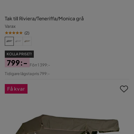
Tak till Riviera/Teneriffa/Monica grå
Varax
(
2
)
KOLLA PRISET!
799:-
Förr
1 399:-
Pris
Original
Tidigare lägsta pris 799:-
Pris
Få kvar