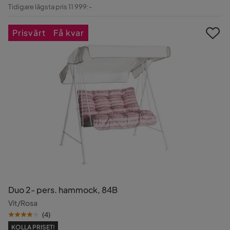
Pris
Original
Tidigare lägsta pris 11 999:-
Pris
Prisvärt
Få kvar
Duo 2- pers. hammock, 84B
Vit/Rosa
(
4
)
KOLLA PRISET!