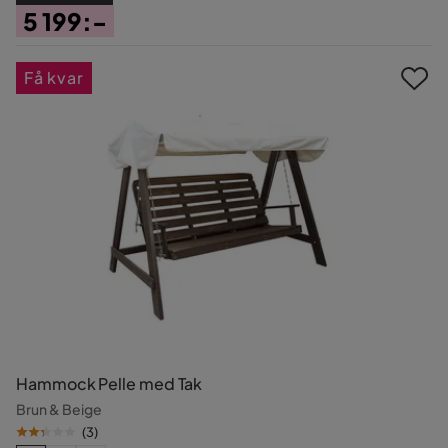
5 199:-
Pris
Få kvar
Hammock Pelle med Tak
Brun & Beige
(
3
)