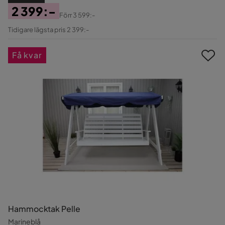
2 399:-
Förr
3 599:-
Pris
Original
Tidigare lägsta pris 2 399:-
Pris
Få kvar
Hammocktak Pelle
Marineblå