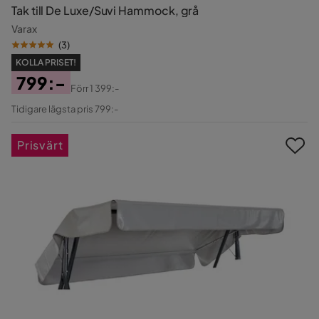
Tak till De Luxe/Suvi Hammock, grå
Varax
(
3
)
KOLLA PRISET!
799:-
Förr
1 399:-
Pris
Original
Tidigare lägsta pris 799:-
Pris
Prisvärt