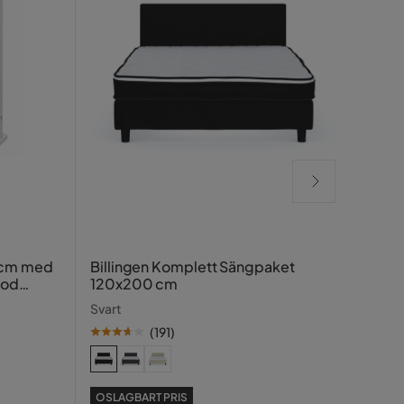
Lucy
 cm med
Billingen Komplett Sängpaket
ood
120x200 cm
Greig
Svart
(
191
)
SE PR
OSLAGBART PRIS