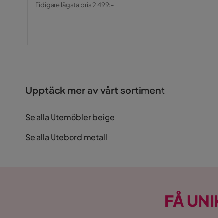
Pris
Original
Tidigare lägsta pris 2 499:-
Pris
Upptäck mer av vårt sortiment
Se alla Utemöbler beige
Se alla Utebord metall
FÅ UNI