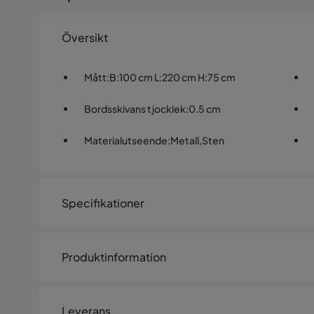
Översikt
Mått
:
B:100 cm L:220 cm H:75 cm
Bordsskivans tjocklek
:
0.5 cm
Materialutseende
:
Metall,Sten
Specifikationer
Artikelnummer:
SQ0236995
Produktinformation
Storlek
Bord SILVA 220 x 100 x H75 cm, gråbeige. Bordsskiva: 
Höjd
75 cm
är tillverkade av aluminium och har pulverlackerats. Pro
Leverans