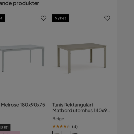
ande produkter
et
Nyhet
 Melrose 180x90x75
Tunis Rektangulärt
Matbord utomhus 140x90
cm i plast och metall
e
Beige
(
3
)
ISET!