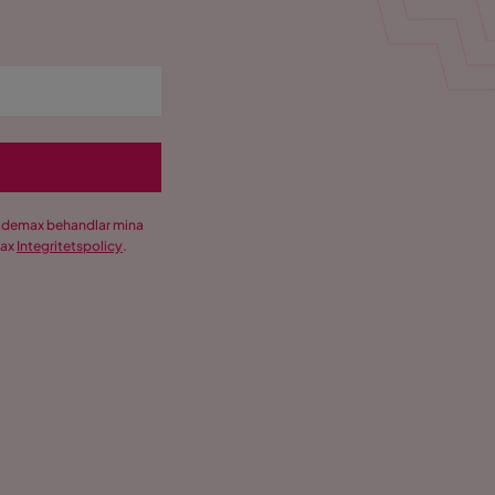
Trademax behandlar mina
max
Integritetspolicy
.