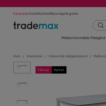
Kampanjer
Outlet
Nyheter
Reportage & guider
Möbler
Utemöbler
Trädgård
Hem
Utemöbler
Utebord & trädgårdsbord
Matbor
Få kvar
Nyhet