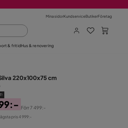
Mina sidor
Kundservice
Butiker
Företag
ort & fritid
Hus & renovering
Silva 220x100x75 cm
e
T!
99:-
Förr
7 499:-
ginal
lägsta pris 4 999:-