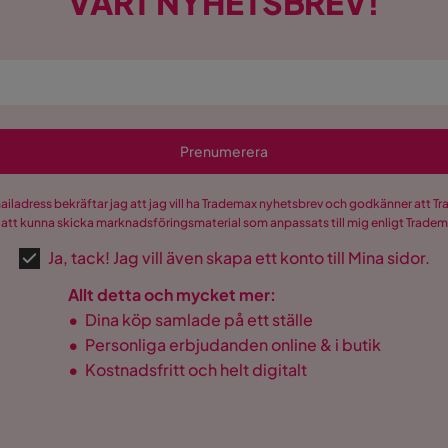
VÅRT NYHETSBREV!
Prenumerera
mailadress bekräftar jag att jag vill ha Trademax nyhetsbrev och godkänner att 
 att kunna skicka marknadsföringsmaterial som anpassats till mig enligt Trade
Ja, tack! Jag vill även skapa ett konto till Mina sidor.
Allt detta och mycket mer:
•
Dina köp samlade på ett ställe
•
Personliga erbjudanden online & i butik
•
Kostnadsfritt och helt digitalt