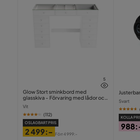
Serie
5
Glow Stort sminkbord med
Justerba
glasskiva - Förvaring med lådor och
Svart
fack 120 cm
Vit
(
112
)
KOLLA PRI
OSLAGBART PRIS
988:
2 499:-
Pris
Förr
4 999:-