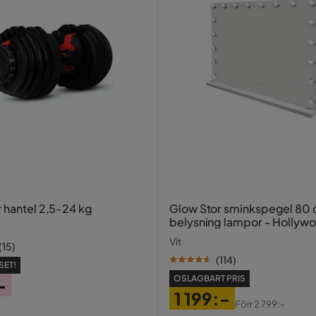
r hantel 2,5-24 kg
Glow Stor sminkspegel 80
belysning lampor - Hollyw
spegel med USB-charging
Vit
(
15
)
(
114
)
SET!
OSLAGBART PRIS
-
1 199:-
Förr
2 799:-