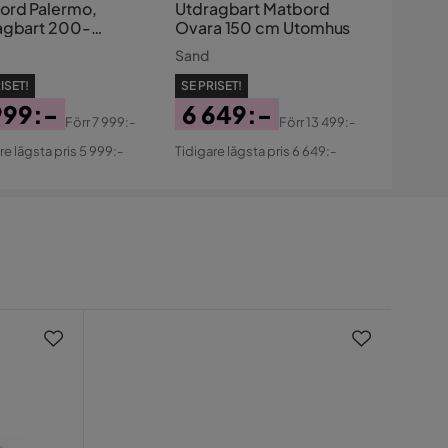
ord Palermo,
Utdragbart Matbord
agbart 200-
Ovara 150 cm Utomhus
*100 cm
e
Sand
ISET!
SE PRISET!
999:-
6 649:-
Förr
7 999:-
Förr
13 499:-
s
ginal
Pris
Original
re lägsta pris 5 999:-
Tidigare lägsta pris 6 649:-
s
Pris