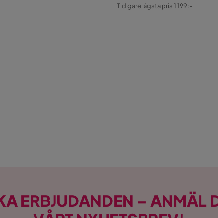
Pris
Original
Tidigare lägsta pris 1 199:-
Pris
KA ERBJUDANDEN – ANMÄL D