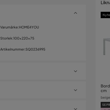
Likn
Nyh
Varumärke
:
HOME4YOU
Storlek
:
100x220x75
Artikelnummer
:
SQ0236995
Bord
cm
beig
5 mm 3D-printat glas. Bordets ben och underrede
SE PR
dukten är hållbar i skiftande väderförhållanden