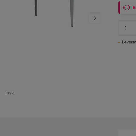
En
Leveran
1 av 7